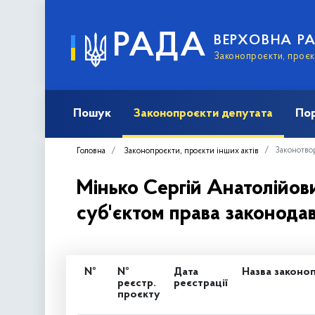
РАДА
ВЕРХОВНА Р
Законопроєкти, проєкт
Пошук
Законопроєкти депутата
Пор
Законотвор
Головна
Законопроєкти, проєкти інших актів
Мінько Сергій Анатолійови
суб'єктом права законодавч
№
№
Дата
Назва законоп
реєстр.
реєстрації
проєкту