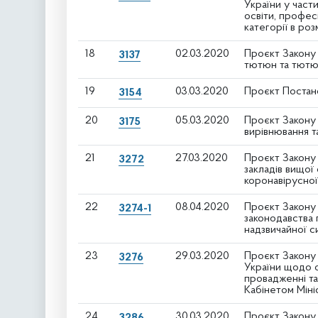
України у част
освіти, професі
категорії в роз
18
02.03.2020
Проєкт Закону
3137
тютюн та тютюн
19
03.03.2020
Проєкт Постан
3154
20
05.03.2020
Проєкт Закону
3175
вирівнювання 
21
27.03.2020
Проєкт Закону 
3272
закладів вищої
коронавірусно
22
08.04.2020
Проєкт Закону 
3274-1
законодавства 
надзвичайної с
23
29.03.2020
Проєкт Закону
3276
України щодо о
провадженні та
Кабінетом Міні
24
30.03.2020
Проєкт Закону 
3286