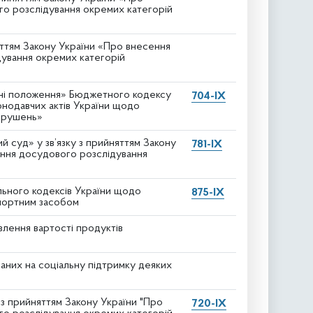
го розслідування окремих категорій
яттям Закону України «Про внесення
дування окремих категорій
ідні положення» Бюджетного кодексу
704-IX
конодавчих актів України щодо
орушень»
 суд» у зв’язку з прийняттям Закону
781-IX
ення досудового розслідування
льного кодексів України щодо
875-IX
спортним засобом
лення вартості продуктів
ваних на соціальну підтримку деяких
 з прийняттям Закону України "Про
720-IX