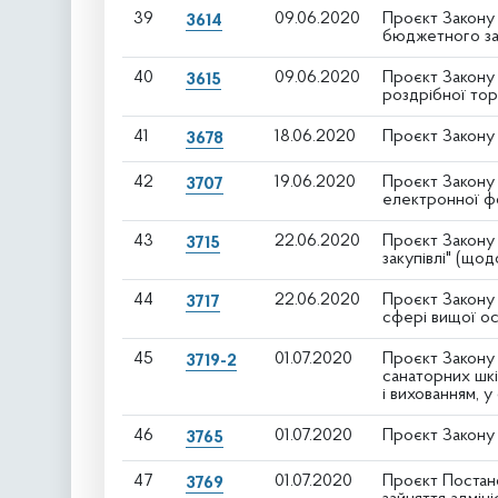
39
09.06.2020
Проєкт Закону
3614
бюджетного зак
40
09.06.2020
Проєкт Закону 
3615
роздрібної тор
41
18.06.2020
Проєкт Закону 
3678
42
19.06.2020
Проєкт Закону
3707
електронної ф
43
22.06.2020
Проєкт Закону 
3715
закупівлі" (що
44
22.06.2020
Проєкт Закону 
3717
сфері вищої ос
45
01.07.2020
Проєкт Закону 
3719-2
санаторних шкі
і вихованням, у 
46
01.07.2020
Проєкт Закону 
3765
47
01.07.2020
Проєкт Постано
3769