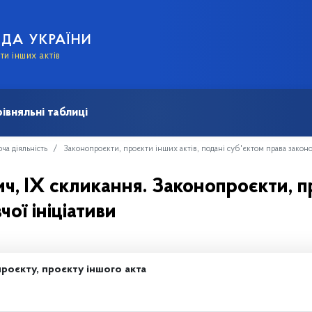
АДА УКРАЇНИ
и інших актів
івняльні таблиці
ча діяльність
Законопроєкти, проєкти інших актів, подані суб'єктом права законо
ч, IX скликання. Законопроєкти, пр
ої ініціативи
роєкту, проєкту іншого акта