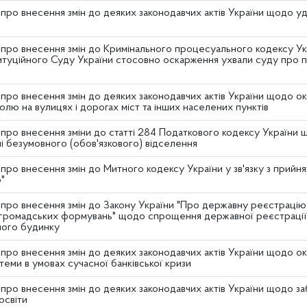
 про внесення змін до деяких законодавчих актів України щодо 
 про внесення змін до Кримінального процесуального кодексу У
итуційного Суду України стосовно оскарження ухвали суду про 
про внесення змін до деяких законодавчих актів України щодо о
олю на вулицях і дорогах міст та інших населених пунктів
про внесення зміни до статті 284 Податкового кодексу України щ
ні безумовного (обов'язкового) відселення
про внесення змін до Митного кодексу України у зв'язку з прийн
"
про внесення змін до Закону України "Про державну реєстрацію 
 громадських формувань" щодо спрощення державної реєстрації 
ного будинку
про внесення змін до деяких законодавчих актів України щодо о
стеми в умовах сучасної банківської кризи
про внесення змін до деяких законодавчих актів України щодо за
освіти