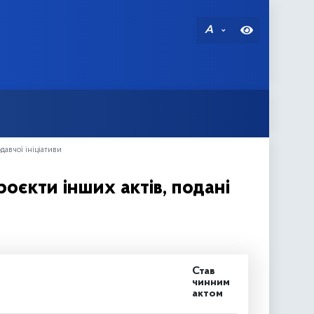
A
давчої ініціативи
оєкти інших актів, подані
Став
чинним
актом