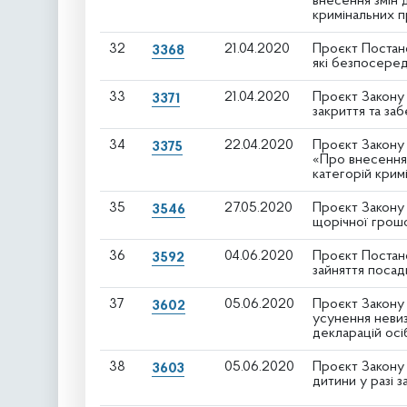
внесення змін 
кримінальних 
32
21.04.2020
Проєкт Постано
3368
які безпосеред
33
21.04.2020
Проєкт Закону 
3371
закриття та за
34
22.04.2020
Проєкт Закону 
3375
«Про внесення
категорій кри
35
27.05.2020
Проєкт Закону 
3546
щорічної грошо
36
04.06.2020
Проєкт Постано
3592
зайняття поса
37
05.06.2020
Проєкт Закону 
3602
усунення невиз
декларацій осі
38
05.06.2020
Проєкт Закону 
3603
дитини у разі з