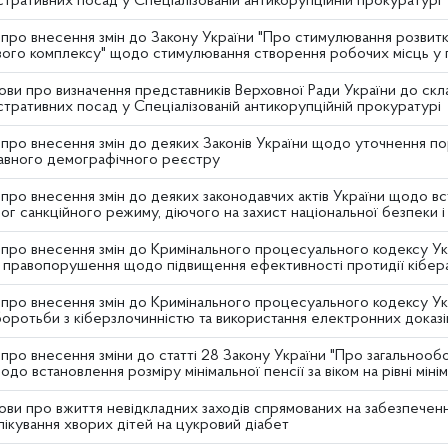
істративних посад у Спеціалізованій антикорупційній прокуратурі
про внесення змін до Закону України "Про стимулювання розвит
ого комплексу" щодо стимулювання створення робочих місць у г
ви про визначення представників Верховної Ради України до скла
істративних посад у Спеціалізованій антикорупційній прокуратурі
про внесення змін до деяких Законів України щодо уточнення по
вного демографічного реєстру
про внесення змін до деяких законодавчих актів України щодо вс
г санкційного режиму, діючого на захист національної безпеки і 
про внесення змін до Кримінального процесуального кодексу Ук
і правопорушення щодо підвищення ефективності протидії кібер
 про внесення змін до Кримінального процесуального кодексу У
оротьби з кіберзлочинністю та використання електронних доказі
про внесення зміни до статті 28 Закону України "Про загальнооб
до встановлення розміру мінімальної пенсії за віком на рівні міні
ви про вжиття невідкладних заходів спрямованих на забезпеченн
 лікування хворих дітей на цукровий діабет