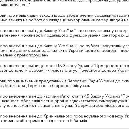
до деяких законодавчих актів України щодо спрощення досудово
правопорушень"
ви про невідкладні заходи щодо забезпечення соціальних гаранті
ньо зайняті на роботах з ліквідації захворювання серед людей н
про внесення змін до Закону України "Про повну загальну сере
безпечення можливості подальшого функціонування санаторних шкі
про внесення змін до Закону України «Про публічні закупівлі» у з
 змін до деяких законодавчих актів України щодо спрощення до
мінальних правопорушень
про внесення зміни до статті 13 Закону України "Про донорство кр
вої допомоги особам, які мають статус Почесного донора Украї
ви про визначення представників Верховної Ради України до скла
ди Директора Державного бюро розслідувань
про внесення змін до частини п'ятої статті 45 Закону України "Пр
наченості обов’язків членів органів адвокатського самоврядуван
б, уповноважених на виконання функцій держави або місцевого 
про внесення змін до Кримінального процесуального кодексу Укр
атримання або тримання під вартою її батьків