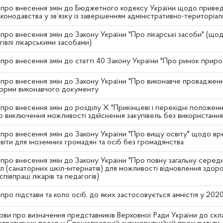
 про внесення змін до Бюджетного кодексу України щодо привед
онодавства у зв’язку із завершенням адміністративно-територіа
про внесення змін до Закону України "Про лікарські засоби" (що
гівлі лікарськими засобами)
про внесення змін до статті 40 Закону України "Про ринок приро
 про внесення змін до Закону України "Про виконавче провадже
орми виконавчого документу
про внесення змін до розділу X "Прикінцеві і перехідні положенн
до виключення можливості здійснення закупівель без використанн
про внесення змін до Закону України "Про вищу освіту" щодо вре
віти для іноземних громадян та осіб без громадянства
про внесення змін до Закону України "Про повну загальну сере
л (санаторних шкіл-інтернатів) для можливості відновлення здоров’
співпраці лікарів та педагогів)
про підстави та коло осіб, до яких застосовується амністія у 202
ви про визначення представників Верховної Ради України до скла