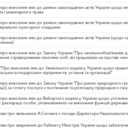
про внесення змін до деяких законодавчих актів України щодо і
та гуманітарного права
про внесення змін до деяких законодавчих актів України щодо ім
еріальної культурної спадщини
про внесення змін до деяких законодавчих актів України (щодо з
елення)
про внесення змін до Закону України "Про загальнообов'язкове 
ння справедливими пенсіями осіб, які працювали на підставі чле
"Про внесення змін до Земельного кодексу України щодо привати
льськогосподарських підприємств, установ та організацій"
 про внесення змін до Закону України "Про ринок природного га
нції) за сплату послуги з постачання та розподілу природного газу
 про внесення змін до Виборчого кодексу України щодо уточненн
 декларації особи, уповноваженої на виконання функцій держави
ови про звільнення А.Ситника з посади Директора Національног
ви про звернення до Кабінету Міністрів України щодо забезпеч