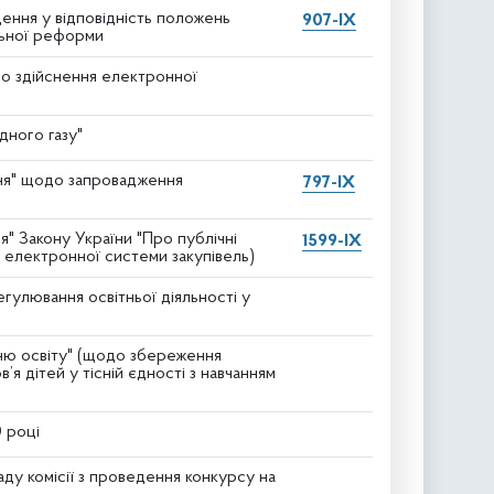
ення у відповідність положень
907-IX
льної реформи
до здійснення електронної
дного газу"
ння" щодо запровадження
797-IX
я" Закону України "Про публічні
1599-IX
я електронної системи закупівель)
гулювання освітньої діяльності у
дню освіту" (щодо збереження
я дітей у тісній єдності з навчанням
0 році
ду комісії з проведення конкурсу на