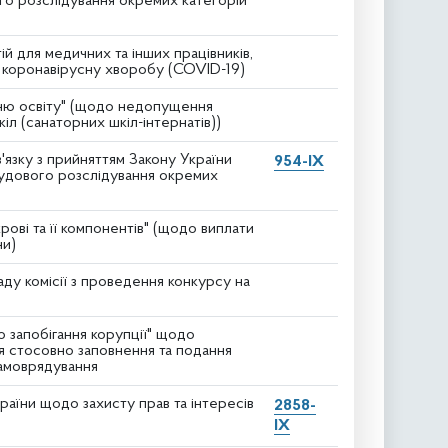
го розслідування окремих категорій
й для медичних та інших працівників,
а коронавірусну хворобу (COVID-19)
дню освіту" (щодо недопущення
л (санаторних шкіл-інтернатів))
в'язку з прийняттям Закону України
954-IX
судового розслідування окремих
ові та її компонентів" (щодо виплати
ни)
ду комісії з проведення конкурсу на
о запобігання корупції" щодо
ня стосовно заповнення та подання
самоврядування
аїни щодо захисту прав та інтересів
2858-
IX