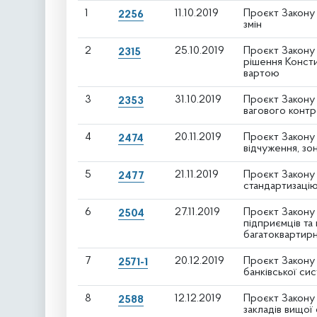
1
11.10.2019
Проєкт Закону
2256
змін
2
25.10.2019
Проєкт Закону
2315
рішення Конст
вартою
3
31.10.2019
Проєкт Закону 
2353
вагового контр
4
20.11.2019
Проєкт Закону 
2474
відчуження, зо
5
21.11.2019
Проєкт Закону 
2477
стандартизацію
6
27.11.2019
Проєкт Закону 
2504
підприємців та
багатоквартир
7
20.12.2019
Проєкт Закону 
2571-1
банківської си
8
12.12.2019
Проєкт Закону 
2588
закладів вищої 