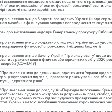
ині встановлення посадового окладу педагогічного працівника (до
йної освіти, позашкільної освіти, фахової передвищої освіти, вищо
мірі трьох мінімальних заробітних плат
 про внесення змін до Бюджетного кодексу України (щодо спряму
ові вироби на фінансування заходів з попередження та лікуванн
ови про висловлення недовіри Генеральному прокурору Рябошапц
 про внесення змін до Бюджетного кодексу України щодо удоск
та покращення фінансової спроможності місцевих бюджетів
про внесення змін до Закону України "Про вищу освіту" щодо де
 освіти за рахунок коштів фізичних або юридичних осіб у 2020 роц
ї хвороби (COVID-19)
"Про внесення змін до деяких законодавчих актів України щодо в
про ціноутворення під час дії правового режиму воєнного або н
итуації державного рівня"
 "Про внесення зміни до розділу XI «Перехідні положення» Крим
собливостей судового контролю за дотриманням прав, свобод та
 розгляду окремих питань під час судового провадження на пері
стрів України з метою запобігання поширенню коронавірусної хв
про внесення змін до Податкового кодексу України у зв'язку з п