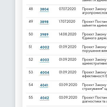
зайняття адмін
48
07.07.2020
Проєкт Закону 
3804
агропромислов
49
17.07.2020
Проєкт Постано
3898
зайняття адмін
50
14.08.2020
Проєкт Закону 
3989
Єдиного держа
51
01.09.2020
Проєкт Закону 
4002
порушення вимо
52
01.09.2020
Проєкт Закону 
4003
адміністративн
53
01.09.2020
Проєкт Закону
4004
ефективності б
54
03.09.2020
Проєкт Закону 
4041
страхування" що
55
03.09.2020
Проєкт Постано
4042
діагностики та