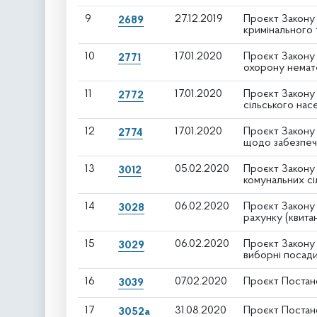
9
27.12.2019
Проєкт Закону 
2689
кримінального 
10
17.01.2020
Проєкт Закону 
2771
охорону немат
11
17.01.2020
Проєкт Закону 
2772
сільського нас
12
17.01.2020
Проєкт Закону 
2774
щодо забезпече
13
05.02.2020
Проєкт Закону 
3012
комунальних сі
14
06.02.2020
Проєкт Закону
3028
рахунку (квита
15
06.02.2020
Проєкт Закону
3029
виборні посади
16
07.02.2020
Проєкт Постан
3039
17
31.08.2020
Проєкт Постано
3052а