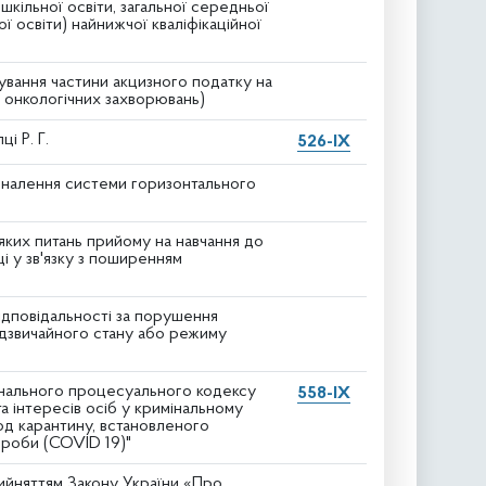
шкільної освіти, загальної середньої
ї освіти) найнижчої кваліфікаційної
вання частини акцизного податку на
я онкологічних захворювань)
і Р. Г.
526-IX
оналення системи горизонтального
яких питань прийому на навчання до
і у зв'язку з поширенням
ідповідальності за порушення
адзвичайного стану або режиму
інального процесуального кодексу
558-IX
 інтересів осіб у кримінальному
од карантину, встановленого
ороби (COVID 19)"
рийняттям Закону України «Про