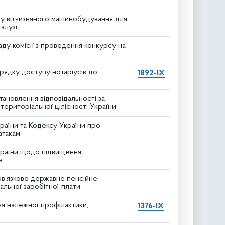
ку вітчизняного машинобудування для
алузі
ду комісії з проведення конкурсу на
рядку доступу нотаріусів до
1892-IX
тановлення відповідальності за
територіальної цілісності України
раїни та Кодексу України про
атакам
країни щодо підвищення
в
ов’язкове державне пенсійне
мальної заробітної плати
я належної профілактики,
1376-IX