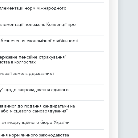
мплементації норм міжнародного
плементації положень Конвенції про
абезпечення економічної стабільності
державне пенсійне страхування"
нства в колгоспах
зації земель державних і
зу" щодо запровадження єдиного
я вимог до подання кандидатами на
 або місцевого самоврядування"
о антикорупційного бюро України
ення норм чинного законодавства