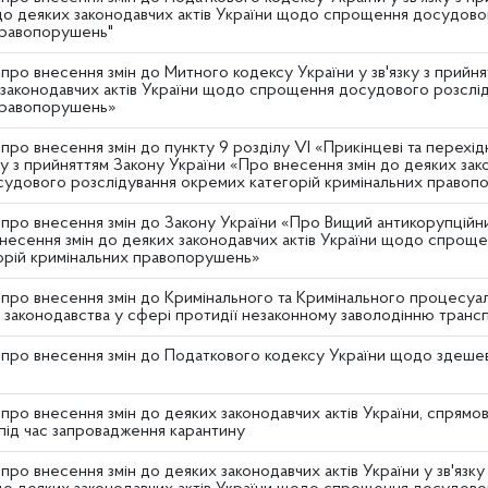
до деяких законодавчих актів України щодо спрощення досудово
правопорушень"
про внесення змін до Митного кодексу України у зв'язку з прийн
 законодавчих актів України щодо спрощення досудового розслі
правопорушень»
про внесення змін до пункту 9 розділу VI «Прикінцеві та перех
зку з прийняттям Закону України «Про внесення змін до деяких за
удового розслідування окремих категорій кримінальних правоп
про внесення змін до Закону України «Про Вищий антикорупційний
несення змін до деяких законодавчих актів України щодо спрощ
орій кримінальних правопорушень»
про внесення змін до Кримінального та Кримінального процесуа
 законодавства у сфері протидії незаконному заволодінню тран
про внесення змін до Податкового кодексу України щодо здешев
про внесення змін до деяких законодавчих актів України, спрямо
 під час запровадження карантину
про внесення змін до деяких законодавчих актів України у зв'язку