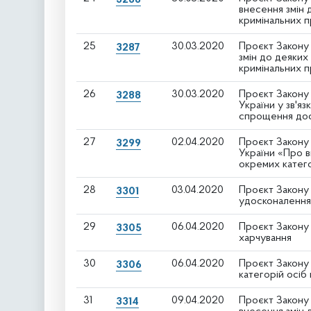
внесення змін 
кримінальних 
25
30.03.2020
Проєкт Закону 
3287
змін до деяких
кримінальних 
26
30.03.2020
Проєкт Закону 
3288
України у зв'я
спрощення дос
27
02.04.2020
Проєкт Закону 
3299
України «Про в
окремих катег
28
03.04.2020
Проєкт Закону 
3301
удосконалення
29
06.04.2020
Проєкт Закону 
3305
харчування
30
06.04.2020
Проєкт Закону 
3306
категорій осіб
31
09.04.2020
Проєкт Закону 
3314