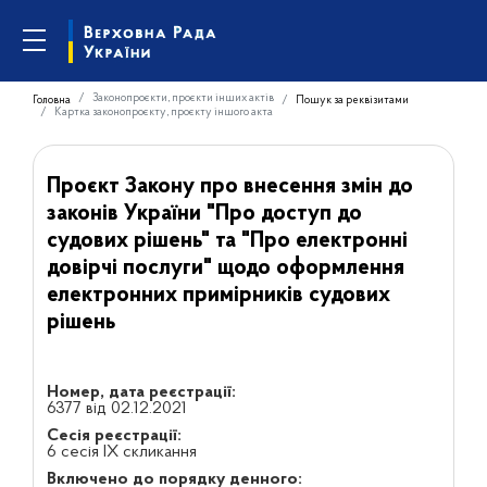
Законопроєкти, проєкти інших актів
Головна
Пошук за реквізитами
Картка законопроєкту, проєкту іншого акта
Проєкт Закону про внесення змін до
законів України "Про доступ до
судових рішень" та "Про електронні
довірчі послуги" щодо оформлення
електронних примірників судових
рішень
Номер, дата реєстрації:
6377 від 02.12.2021
Сесія реєстрації:
6 сесія IX скликання
Включено до порядку денного: