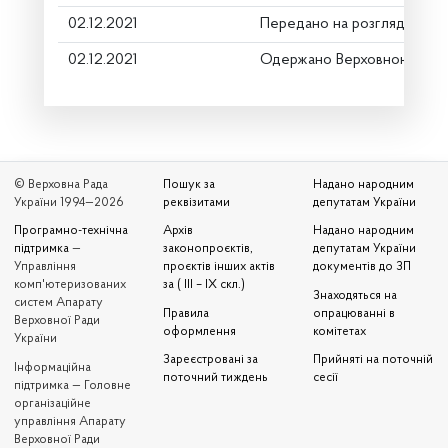
02.12.2021
Передано на розгляд керів
02.12.2021
Одержано Верховною Радо
© Верховна Рада
Пошук за
Надано народним
України 1994—2026
реквізитами
депутатам України
Програмно-технічна
Архів
Надано народним
підтримка
—
законопроєктів,
депутатам України
Управління
проєктів інших актів
документів до ЗП
комп'ютеризованих
за ( III – IX скл.)
Знаходяться на
систем Апарату
Правила
опрацюванні в
Верховної Ради
оформлення
комітетах
України
Зареєстровані за
Прийняті на поточній
Iнформаційна
поточний тиждень
сесії
підтримка — Головне
організаційне
управління Апарату
Верховної Ради