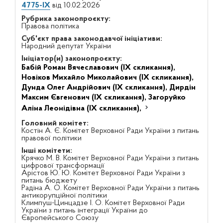
4775-IX
від 10.02.2026
Рубрика законопроєкту:
Правова політика
Суб'єкт права законодавчої ініціативи:
Народний депутат України
Ініціатор(и) законопроєкту:
Бабій Роман Вячеславович (IX скликання),
Новіков Михайло Миколайович (IX скликання),
Дунда Олег Андрійович (IX скликання),
Дирдін
Максим Євгенович (IX скликання),
Загоруйко
Аліна Леонідівна (IX скликання),
Головний комітет:
Костін А. Є. Комітет Верховної Ради України з питань
правової політики
Інші комітети:
Крячко М. В. Комітет Верховної Ради України з питань
цифрової трансформації
Арістов Ю. Ю. Комітет Верховної Ради України з
питань бюджету
Радіна А. О. Комітет Верховної Ради України з питань
антикорупційної політики
Климпуш-Цинцадзе І. О. Комітет Верховної Ради
України з питань інтеграції України до
Європейського Союзу