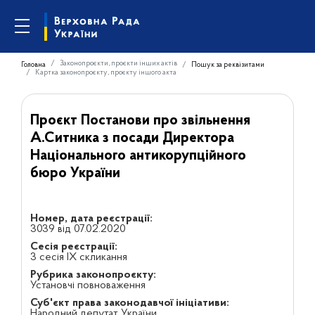
Законопроєкти, проєкти інших актів
Головна
Пошук за реквізитами
Картка законопроєкту, проєкту іншого акта
Проєкт Постанови про звільнення
А.Ситника з посади Директора
Національного антикорупційного
бюро України
Номер, дата реєстрації:
3039 від 07.02.2020
Сесія реєстрації:
3 сесія IX скликання
Рубрика законопроєкту:
Установчі повноваження
Суб'єкт права законодавчої ініціативи:
Народний депутат України