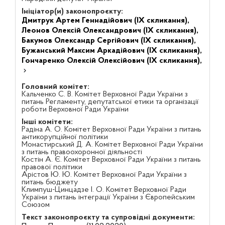
Ініціатор(и) законопроєкту:
Дмитрук Артем Геннадійович (IX скликання),
Леонов Олексій Олександрович (IX скликання),
Бакумов Олександр Сергійович (IX скликання),
Бужанський Максим Аркадійович (IX скликання),
Гончаренко Олексій Олексійович (IX скликання),
Головний комітет:
Кальченко С. В. Комітет Верховної Ради України з
питань Регламенту, депутатської етики та організації
роботи Верховної Ради України
Інші комітети:
Радіна А. О. Комітет Верховної Ради України з питань
антикорупційної політики
Монастирський Д. А. Комітет Верховної Ради України
з питань правоохоронної діяльності
Костін А. Є. Комітет Верховної Ради України з питань
правової політики
Арістов Ю. Ю. Комітет Верховної Ради України з
питань бюджету
Климпуш-Цинцадзе І. О. Комітет Верховної Ради
України з питань інтеграції України з Європейським
Союзом
Текст законопроєкту та супровідні документи: