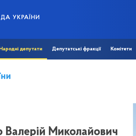
АДА УКРАЇНИ
Народні депутати
Депутатські фракції
Комітети
їни
 Валерій Миколайович