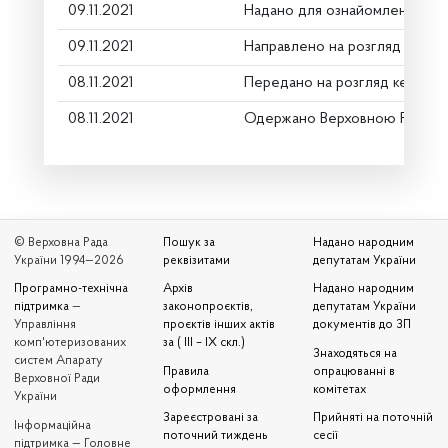
09.11.2021
Надано для ознайомлення
09.11.2021
Направлено на розгляд Коміт
08.11.2021
Передано на розгляд керівни
08.11.2021
Одержано Верховною Радою 
© Верховна Рада
Пошук за
Надано народним
України 1994—2026
реквізитами
депутатам України
Програмно-технічна
Архів
Надано народним
підтримка
—
законопроєктів,
депутатам України
Управління
проєктів інших актів
документів до ЗП
комп'ютеризованих
за ( III – IX скл.)
Знаходяться на
систем Апарату
Правила
опрацюванні в
Верховної Ради
оформлення
комітетах
України
Зареєстровані за
Прийняті на поточній
Iнформаційна
поточний тиждень
сесії
підтримка — Головне