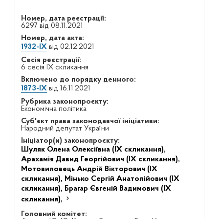
Номер, дата реєстрації:
6297 від 08.11.2021
Номер, дата акта:
1932-IX
від 02.12.2021
Сесія реєстрації:
6 сесія IX скликання
Включено до порядку денного:
1873-IX
від 16.11.2021
Рубрика законопроєкту:
Економічна політика
Суб'єкт права законодавчої ініціативи:
Народний депутат України
Ініціатор(и) законопроєкту:
Шуляк Олена Олексіївна (IX скликання),
Арахамія Давид Георгійович (IX скликання),
Мотовиловець Андрій Вікторович (IX
скликання),
Мінько Сергій Анатолійович (IX
скликання),
Брагар Євгеній Вадимович (IX
скликання),
Головний комітет: