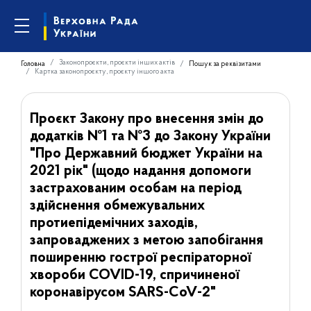
Законопроєкти, проєкти інших актів
Головна
Пошук за реквізитами
Картка законопроєкту, проєкту іншого акта
Проєкт Закону про внесення змін до
додатків №1 та №3 до Закону України
"Про Державний бюджет України на
2021 рік" (щодо надання допомоги
застрахованим особам на період
здійснення обмежувальних
протиепідемічних заходів,
запроваджених з метою запобігання
поширенню гострої респіраторної
хвороби COVID-19, спричиненої
коронавірусом SARS-CoV-2"