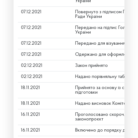
України
07.12.2021
Повернуто з підписом Голови
Ради України
07.12.2021
Передано на підпис Голові Ве
України
07.12.2021
Передано для візування в гол
07.12.2021
Одержано для оформлення
02.12.2021
Закон прийнято
02.12.2021
Надано порівняльну таблицю 
18.11.2021
Прийнято за основу із скороч.
підготовки
18.11.2021
Надано висновок Комітету пр
16.11.2021
Проголосовано скороч. строку
законопроєкт
16.11.2021
Включено до порядку денно