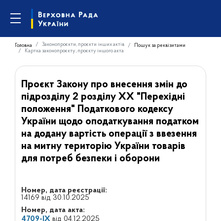
Законопроєкти, проєкти інших актів
Головна
Пошук за реквізитами
Картка законопроєкту, проєкту іншого акта
Проєкт Закону про внесення змін до
підрозділу 2 розділу XX "Перехідні
положення" Податкового кодексу
України щодо оподаткування податком
на додану вартість операції з ввезення
на митну територію України товарів
для потреб безпеки і оборони
Номер, дата реєстрації:
14169 від 30.10.2025
Номер, дата акта:
4709-IX
від 04.12.2025