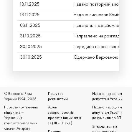
18.11.2025
Надано повторний висновок 
13.11.2025
Надано висновок Комітету п
03.11.2025
Надано для ознайомлення
31.10.2025
Направлено на розгляд Комі
30.10.2025
Передано на розгляд керівн
30.10.2025
Одержано Верховною Радою
© Верховна Рада
Пошук за
Надано народним
України 1994—2026
реквізитами
депутатам України
Програмно-технічна
Архів
Надано народним
підтримка
—
законопроєктів,
депутатам України
Управління
проєктів інших актів
документів до ЗП
комп'ютеризованих
за ( III – IX скл.)
Знаходяться на
систем Апарату
Правила
опрацюванні в