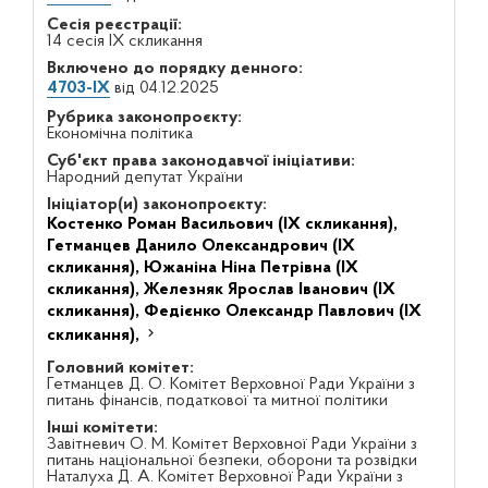
Сесія реєстрації:
14 сесія IX скликання
Включено до порядку денного:
4703-IX
від 04.12.2025
Рубрика законопроєкту:
Економічна політика
Суб'єкт права законодавчої ініціативи:
Народний депутат України
Ініціатор(и) законопроєкту:
Костенко Роман Васильович (IX скликання),
Гетманцев Данило Олександрович (IX
скликання),
Южаніна Ніна Петрівна (IX
скликання),
Железняк Ярослав Іванович (IX
скликання),
Федієнко Олександр Павлович (IX
скликання),
Головний комітет:
Гетманцев Д. О. Комітет Верховної Ради України з
питань фінансів, податкової та митної політики
Інші комітети:
Завітневич О. М. Комітет Верховної Ради України з
питань національної безпеки, оборони та розвідки
Наталуха Д. А. Комітет Верховної Ради України з