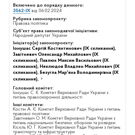
Включено до порядку денного:
3562-IX
від 06.02.2024
Рубрика законопроєкту:
Правова політика
Суб'єкт права законодавчої ініціативи:
Народний депутат України
Ініціатор(и) законопроєкту:
Іонушас Сергій Костянтинович (IX скликання),
Завітневич Олександр Михайлович (IX
скликання),
Павлюк Максим Васильович (IX
скликання),
Неклюдов Владлен Михайлович (IX
скликання),
Безугла Мар'яна Володимирівна (IX
скликання),
Головний комітет:
Іонушас С. К. Комітет Верховної Ради України з
питань правоохоронної діяльності
Інші комітети:
Костін А. Є. Комітет Верховної Ради України з питань
правової політики
Завітневич О. М. Комітет Верховної Ради України з
питань національної безпеки, оборони та розвідки
Кісєль Ю. Г. Комітет Верховної Ради України з питань
транспорту та інфраструктури