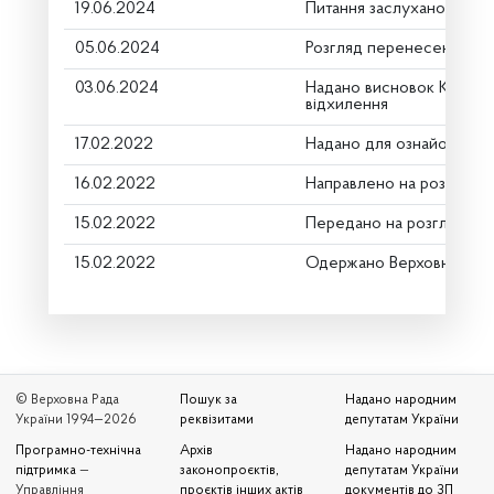
19.06.2024
Питання заслухано
05.06.2024
Розгляд перенесено
03.06.2024
Надано висновок Коміте
відхилення
17.02.2022
Надано для ознайомленн
16.02.2022
Направлено на розгляд К
15.02.2022
Передано на розгляд кер
15.02.2022
Одержано Верховною Ра
© Верховна Рада
Пошук за
Надано народним
України 1994—2026
реквізитами
депутатам України
Програмно-технічна
Архів
Надано народним
підтримка
—
законопроєктів,
депутатам України
Управління
проєктів інших актів
документів до ЗП