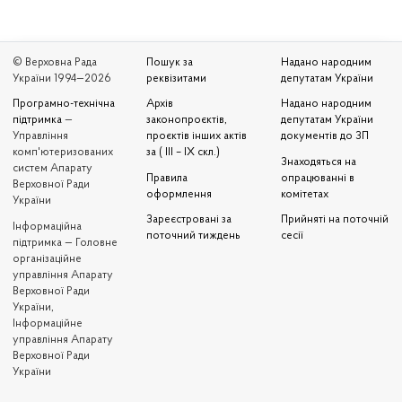
© Верховна Рада
Пошук за
Надано народним
України 1994—2026
реквізитами
депутатам України
Програмно-технічна
Архів
Надано народним
підтримка
—
законопроєктів,
депутатам України
Управління
проєктів інших актів
документів до ЗП
комп'ютеризованих
за ( III – IX скл.)
Знаходяться на
систем Апарату
Правила
опрацюванні в
Верховної Ради
оформлення
комітетах
України
Зареєстровані за
Прийняті на поточній
Iнформаційна
поточний тиждень
сесії
підтримка — Головне
організаційне
управління Апарату
Верховної Ради
України,
Інформаційне
управління Апарату
Верховної Ради
України