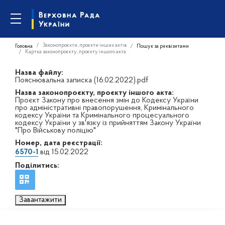
Законопроєкти, проєкти інших актів
Головна
Пошук за реквізитами
Картка законопроєкту, проєкту іншого акта
Назва файлу:
Пояснювальна записка (16.02.2022).pdf
Назва законопроєкту, проєкту іншого акта:
Проєкт Закону про внесення змін до Кодексу України
про адміністративні правопорушення, Кримінального
кодексу України та Кримінального процесуального
кодексу України у зв'язку із прийняттям Закону України
"Про Військову поліцію"
Номер, дата реєстрації:
6570-1
від 15.02.2022
Поділитись:
Завантажити