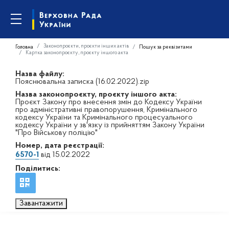
Законопроєкти, проєкти інших актів
Головна
Пошук за реквізитами
Картка законопроєкту, проєкту іншого акта
Назва файлу:
Пояснювальна записка (16.02.2022).zip
Назва законопроєкту, проєкту іншого акта:
Проєкт Закону про внесення змін до Кодексу України
про адміністративні правопорушення, Кримінального
кодексу України та Кримінального процесуального
кодексу України у зв'язку із прийняттям Закону України
"Про Військову поліцію"
Номер, дата реєстрації:
6570-1
від 15.02.2022
Поділитись:
Завантажити