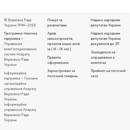
© Верховна Рада
Пошук за
Надано народним
України 1994—2026
реквізитами
депутатам України
Програмно-технічна
Архів
Надано народним
підтримка
—
законопроєктів,
депутатам України
Управління
проєктів інших актів
документів до ЗП
комп'ютеризованих
за ( III – IX скл.)
Знаходяться на
систем Апарату
Правила
опрацюванні в
Верховної Ради
оформлення
комітетах
України
Зареєстровані за
Прийняті на поточній
Iнформаційна
поточний тиждень
сесії
підтримка — Головне
організаційне
управління Апарату
Верховної Ради
України,
Інформаційне
управління Апарату
Верховної Ради
України