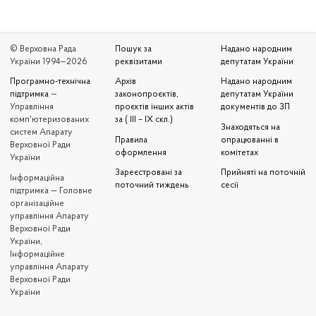
© Верховна Рада
Пошук за
Надано народним
України 1994—2026
реквізитами
депутатам України
Програмно-технічна
Архів
Надано народним
підтримка
—
законопроєктів,
депутатам України
Управління
проєктів інших актів
документів до ЗП
комп'ютеризованих
за ( III – IX скл.)
Знаходяться на
систем Апарату
Правила
опрацюванні в
Верховної Ради
оформлення
комітетах
України
Зареєстровані за
Прийняті на поточній
Iнформаційна
поточний тиждень
сесії
підтримка — Головне
організаційне
управління Апарату
Верховної Ради
України,
Інформаційне
управління Апарату
Верховної Ради
України