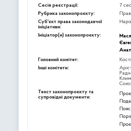
Сесія реєстрації:
7 се
Рубрика законопроєкту:
Прав
Суб'єкт права законодавчої
Наро
ініціативи:
Ініціатор(и) законопроєкту:
Масл
Євге
Анат
Головний комітет:
Кост
Інші комітети:
Аріс
Раді
Клим
Сою
Текст законопроєкту та
Проє
супровідні документи:
Пода
Пояс
Порів
Проє