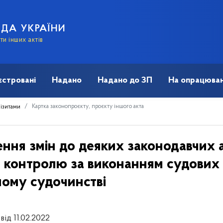
АДА УКРАЇНИ
и інших актів
єстровані
Надано
Надано до ЗП
На опрацюван
Картка законопроєкту, проєкту іншого акта
візитами
ння змін до деяких законодавчих а
 контролю за виконанням судових 
ному судочинстві
від 11.02.2022