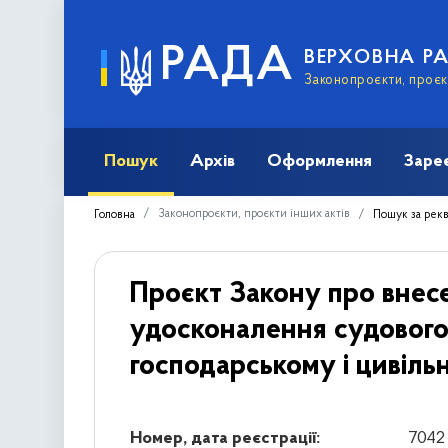
РАДА
ВЕРХОВНА Р
Законопроєкти, проєкт
Пошук
Архів
Оформлення
Заре
Законопроєкти, проєкти інших актів
Головна
Пошук за рек
Проєкт Закону про внесе
удосконалення судового
господарському і цивіль
Номер, дата реєстрації:
7042 