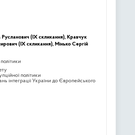
 Русланович (IX скликання),
Кравчук
рович (IX скликання),
Мінько Сергій
 політики
ету
упційної політики
ань інтеграції України до Європейського