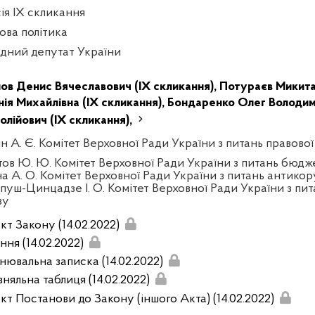
сія IX скликання
ова політика
дний депутат України
ов Денис Вячеславович (IX скликання),
Потураєв Микита
нія Михайлівна (IX скликання),
Бондаренко Олег Володими
олійович (IX скликання),
ін А. Є. Комітет Верховної Ради України з питань правової
тов Ю. Ю. Комітет Верховної Ради України з питань бюдж
на А. О. Комітет Верховної Ради України з питань антикор
пуш-Цинцадзе І. О. Комітет Верховної Ради України з пит
зу
кт Закону (14.02.2022)
ння (14.02.2022)
нювальна записка (14.02.2022)
няльна таблиця (14.02.2022)
кт Постанови до Закону (іншого Акта) (14.02.2022)