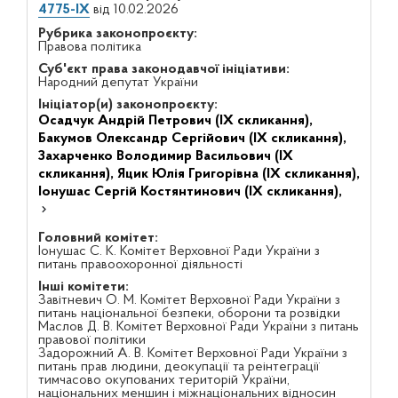
4775-IX
від 10.02.2026
Рубрика законопроєкту:
Правова політика
Суб'єкт права законодавчої ініціативи:
Народний депутат України
Ініціатор(и) законопроєкту:
Осадчук Андрій Петрович (IX скликання),
Бакумов Олександр Сергійович (IX скликання),
Захарченко Володимир Васильович (IX
скликання),
Яцик Юлія Григорівна (IX скликання),
Іонушас Сергій Костянтинович (IX скликання),
Головний комітет:
Іонушас С. К. Комітет Верховної Ради України з
питань правоохоронної діяльності
Інші комітети:
Завітневич О. М. Комітет Верховної Ради України з
питань національної безпеки, оборони та розвідки
Маслов Д. В. Комітет Верховної Ради України з питань
правової політики
Задорожний А. В. Комітет Верховної Ради України з
питань прав людини, деокупації та реінтеграції
тимчасово окупованих територій України,
національних меншин і міжнаціональних відносин