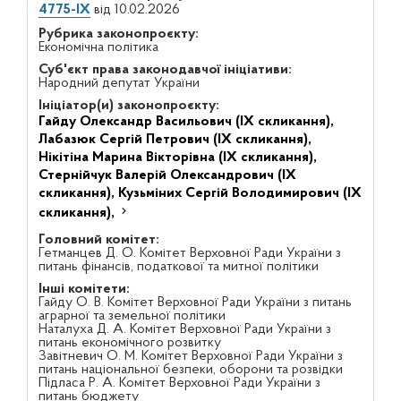
4775-IX
від 10.02.2026
Рубрика законопроєкту:
Економічна політика
Суб'єкт права законодавчої ініціативи:
Народний депутат України
Ініціатор(и) законопроєкту:
Гайду Олександр Васильович (IX скликання),
Лабазюк Сергій Петрович (IX скликання),
Нікітіна Марина Вікторівна (IX скликання),
Стернійчук Валерій Олександрович (IX
скликання),
Кузьміних Сергій Володимирович (IX
скликання),
Головний комітет:
Гетманцев Д. О. Комітет Верховної Ради України з
питань фінансів, податкової та митної політики
Інші комітети:
Гайду О. В. Комітет Верховної Ради України з питань
аграрної та земельної політики
Наталуха Д. А. Комітет Верховної Ради України з
питань економічного розвитку
Завітневич О. М. Комітет Верховної Ради України з
питань національної безпеки, оборони та розвідки
Підласа Р. А. Комітет Верховної Ради України з
питань бюджету