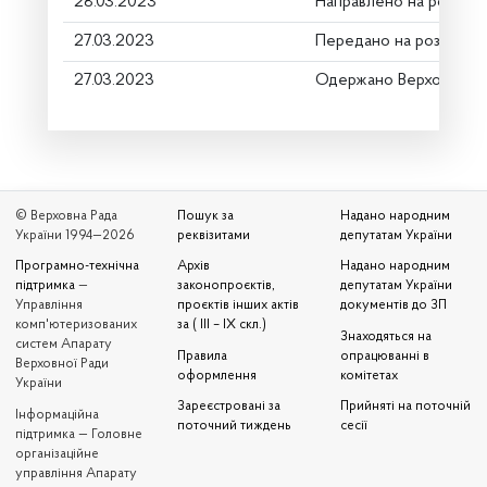
28.03.2023
Направлено на розгляд
27.03.2023
Передано на розгляд к
27.03.2023
Одержано Верховною 
© Верховна Рада
Пошук за
Надано народним
України 1994—2026
реквізитами
депутатам України
Програмно-технічна
Архів
Надано народним
підтримка
—
законопроєктів,
депутатам України
Управління
проєктів інших актів
документів до ЗП
комп'ютеризованих
за ( III – IX скл.)
Знаходяться на
систем Апарату
Правила
опрацюванні в
Верховної Ради
оформлення
комітетах
України
Зареєстровані за
Прийняті на поточній
Iнформаційна
поточний тиждень
сесії
підтримка — Головне
організаційне
управління Апарату