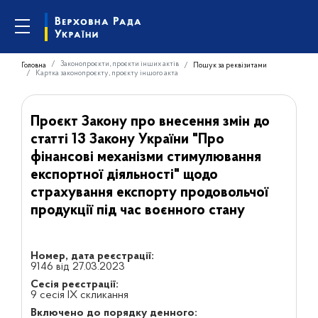
Законопроєкти, проєкти інших актів
Головна
Пошук за реквізитами
Картка законопроєкту, проєкту іншого акта
Проєкт Закону про внесення змін до
статті 13 Закону України "Про
фінансові механізми стимулювання
експортної діяльності" щодо
страхування експорту продовольчої
продукції під час воєнного стану
Номер, дата реєстрації:
9146 від 27.03.2023
Сесія реєстрації:
9 сесія IX скликання
Включено до порядку денного: