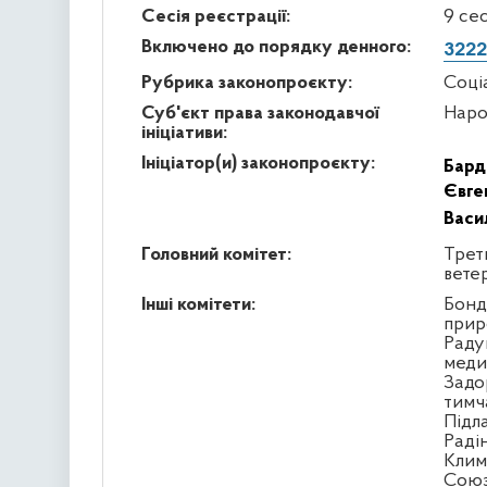
Сесія реєстрації:
9 се
Включено до порядку денного:
3222
Рубрика законопроєкту:
Соці
Суб'єкт права законодавчої
Наро
ініціативи:
Ініціатор(и) законопроєкту:
Бард
Євге
Васи
Головний комітет:
Треть
вете
Інші комітети:
Бонд
прир
Раду
меди
Задо
тимч
Підл
Раді
Клим
Сою