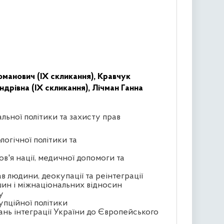
манович (IX скликання),
Кравчук
дрівна (IX скликання),
Лічман Ганна
альної політики та захисту прав
логічної політики та
ов'я нації, медичної допомоги та
в людини, деокупації та реінтеграції
ин і міжнаціональних відносин
у
упційної політики
ань інтеграції України до Європейського