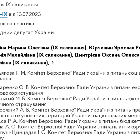
сія IX скликання
-IX
від 13.07.2023
альна політика
дний депутат України
іна Марина Олегівна (IX скликання),
Юрчишин Ярослав Ро
нія Михайлівна (IX скликання),
Дмитрієва Оксана Олексан
лівна (IX скликання),
якова Г. М. Комітет Верховної Ради України з питань соці
ранів
аренко О. В. Комітет Верховної Ради України з питань еко
одокористування
цький М. Б. Комітет Верховної Ради України з питань здор
чного страхування
рожний А. В. Комітет Верховної Ради України з питань пра
асово окупованих територій України, національних менш
аса Р. А. Комітет Верховної Ради України з питань бюджет
на А. О. Комітет Верховної Ради України з питань антикор
пуш-Цинцадзе І. О. Комітет Верховної Ради України з пит
зу