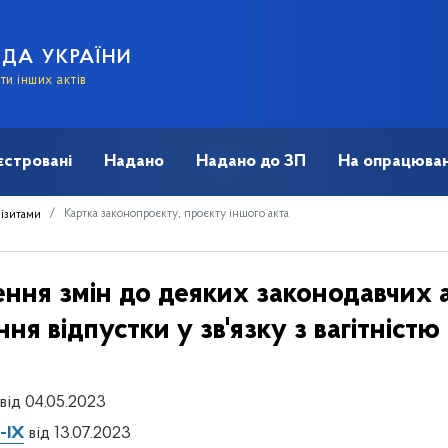
АДА УКРАЇНИ
и інших актів
єстровані
Надано
Надано до ЗП
На опрацюван
Картка законопроєкту, проєкту іншого акта
візитами
ння змін до деяких законодавчих а
я відпустки у зв'язку з вагітністю
від 04.05.2023
-IX
від 13.07.2023