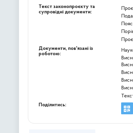
Текст законопроєкту та
Проє
супровідні документи:
Пода
Пояс
Порі
Проє
Документи, пов'язані із
Наук
роботою:
Висн
Висн
Висн
Висн
Висн
Текс
Поділитись: