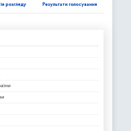
ія розгляду
Результати голосування
и
раїни
ни