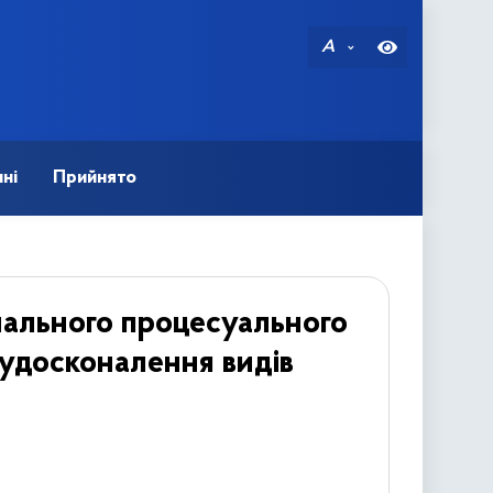
A
ні
Прийнято
нального процесуального
 удосконалення видів