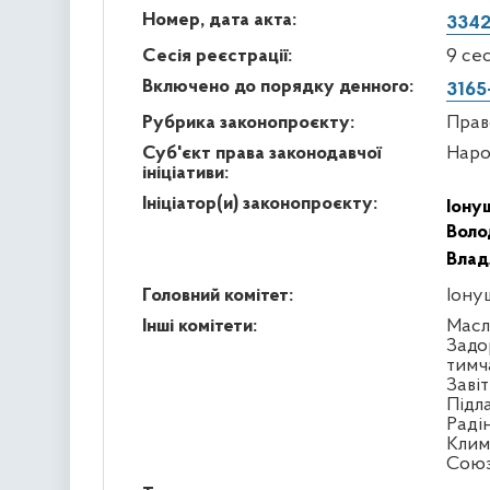
Номер, дата акта:
3342
Сесія реєстрації:
9 се
Включено до порядку денного:
3165
Рубрика законопроєкту:
Прав
Суб'єкт права законодавчої
Наро
ініціативи:
Ініціатор(и) законопроєкту:
Іону
Воло
Влад
Головний комітет:
Іону
Інші комітети:
Масл
Задо
тимч
Заві
Підл
Раді
Клим
Сою