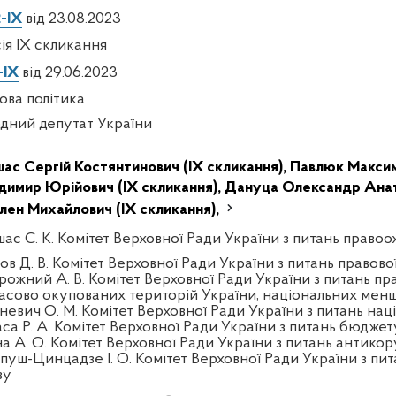
-IX
від 23.08.2023
сія IX скликання
-IX
від 29.06.2023
ова політика
дний депутат України
шас Сергій Костянтинович (IX скликання),
Павлюк Максим
димир Юрійович (IX скликання),
Дануца Олександр Анато
лен Михайлович (IX скликання),
шас С. К. Комітет Верховної Ради України з питань правоо
ов Д. В. Комітет Верховної Ради України з питань правово
рожний А. В. Комітет Верховної Ради України з питань пра
асово окупованих територій України, національних менш
тневич О. М. Комітет Верховної Ради України з питань нац
аса Р. А. Комітет Верховної Ради України з питань бюджет
на А. О. Комітет Верховної Ради України з питань антикор
пуш-Цинцадзе І. О. Комітет Верховної Ради України з пит
зу