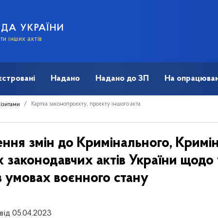
АДА УКРАЇНИ
и інших актів
єстровані
Надано
Надано до ЗП
На опрацюван
Картка законопроєкту, проєкту іншого акта
візитами
ення змін до Кримінального, Кримі
их законодавчих актів України щодо
в умовах воєнного стану
від 05.04.2023