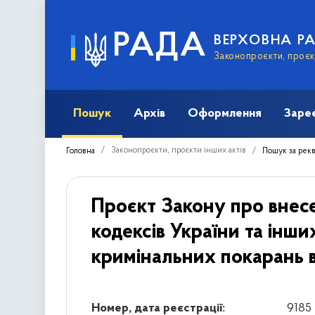
РАДА
ВЕРХОВНА Р
Законопроєкти, проєкт
Пошук
Архів
Оформлення
Заре
Законопроєкти, проєкти інших актів
Головна
Пошук за рек
Проєкт Закону про внес
кодексів України та інш
кримінальних покарань 
Номер, дата реєстрації:
9185 