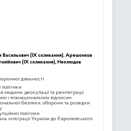
 Васильович (IX скликання),
Арешонков
лійович (IX скликання),
Неклюдов
хоронної діяльності
ї політики
в людини, деокупації та реінтеграції
ин і міжнаціональних відносин
іональної безпеки, оборони та розвідки
у
упційної політики
ань інтеграції України до Європейського