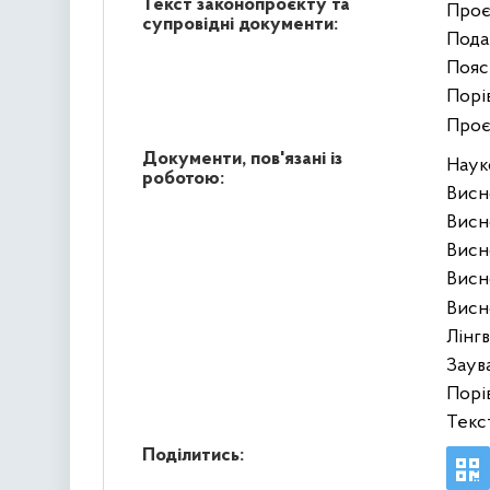
Текст законопроєкту та
Проє
супровідні документи:
Пода
Пояс
Порі
Проє
Документи, пов'язані із
Наук
роботою:
Висн
Висн
Висн
Висн
Висн
Лінг
Заув
Порі
Текс
Поділитись: