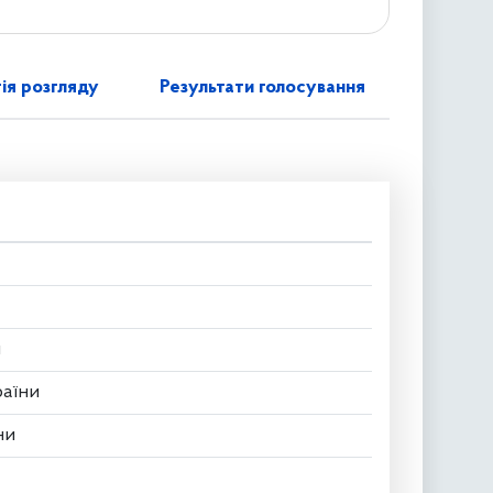
ія розгляду
Результати голосування
и
раїни
ни