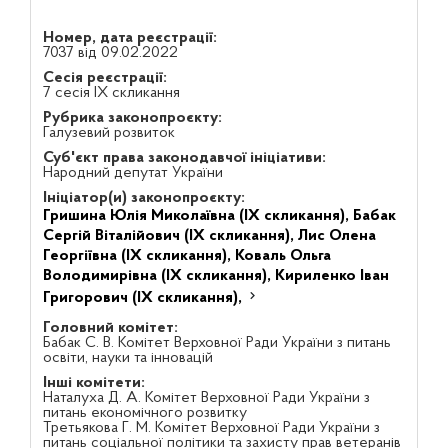
Номер, дата реєстрації:
7037 від 09.02.2022
Сесія реєстрації:
7 сесія IX скликання
Рубрика законопроєкту:
Галузевий розвиток
Суб'єкт права законодавчої ініціативи:
Народний депутат України
Ініціатор(и) законопроєкту:
Гришина Юлія Миколаївна (IX скликання),
Бабак
Сергій Віталійович (IX скликання),
Лис Олена
Георгіївна (IX скликання),
Коваль Ольга
Володимирівна (IX скликання),
Кириленко Іван
Григорович (IX скликання),
Головний комітет:
Бабак С. В. Комітет Верховної Ради України з питань
освіти, науки та інновацій
Інші комітети:
Наталуха Д. А. Комітет Верховної Ради України з
питань економічного розвитку
Третьякова Г. М. Комітет Верховної Ради України з
питань соціальної політики та захисту прав ветеранів