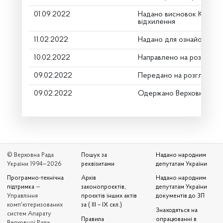
01.09.2022
Надано висновок Коміте
відхилення
11.02.2022
Надано для ознайомленн
10.02.2022
Направлено на розгляд К
09.02.2022
Передано на розгляд кер
09.02.2022
Одержано Верховною Ра
© Верховна Рада
Пошук за
Надано народним
України 1994—2026
реквізитами
депутатам України
Програмно-технічна
Архів
Надано народним
підтримка
—
законопроєктів,
депутатам України
Управління
проєктів інших актів
документів до ЗП
комп'ютеризованих
за ( III – IX скл.)
Знаходяться на
систем Апарату
Правила
опрацюванні в