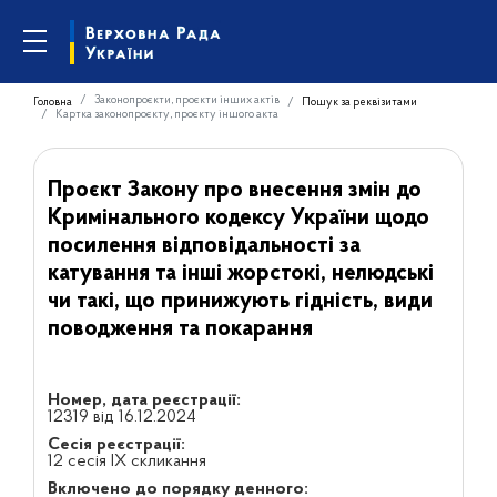
Законопроєкти, проєкти інших актів
Головна
Пошук за реквізитами
Картка законопроєкту, проєкту іншого акта
Проєкт Закону про внесення змін до
Кримінального кодексу України щодо
посилення відповідальності за
катування та інші жорстокі, нелюдські
чи такі, що принижують гідність, види
поводження та покарання
Номер, дата реєстрації:
12319 від 16.12.2024
Сесія реєстрації:
12 сесія IX скликання
Включено до порядку денного: