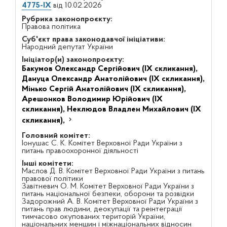
4775-IX
від 10.02.2026
Рубрика законопроєкту:
Правова політика
Суб'єкт права законодавчої ініціативи:
Народний депутат України
Ініціатор(и) законопроєкту:
Бакумов Олександр Сергійович (IX скликання),
Дануца Олександр Анатолійович (IX скликання),
Мінько Сергій Анатолійович (IX скликання),
Арешонков Володимир Юрійович (IX
скликання),
Неклюдов Владлен Михайлович (IX
скликання),
Головний комітет:
Іонушас С. К. Комітет Верховної Ради України з
питань правоохоронної діяльності
Інші комітети:
Маслов Д. В. Комітет Верховної Ради України з питань
правової політики
Завітневич О. М. Комітет Верховної Ради України з
питань національної безпеки, оборони та розвідки
Задорожний А. В. Комітет Верховної Ради України з
питань прав людини, деокупації та реінтеграції
тимчасово окупованих територій України,
національних меншин і міжнаціональних відносин