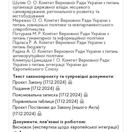
Шуляк О. О. Комітет Верховної Ради України з питань
організації державної влади, місцевого
самоврядування, регіонального розвитку та
містобудування
Мережко О. О. Комітет Верховної Ради України з
питань зовнішньої політики та міжпарламентського
співробітництва
Потураєв М. Р. Комітет Верховної Ради України з
питань гуманітарної та інформаційної політики
Підласа Р. А. Комітет Верховної Ради України з
питань бюджету
Радіна А. О. Комітет Верховної Ради України з питань
антикорупційної політики
Климпуш-Цинцадзе І. О. Комітет Верховної Ради
України з питань інтеграції України до
Європейського Союзу
Текст законопроєкту та супровідні документи:
Проєкт Закону (17.12.2024)
Подання (17.12.2024)
Пояснювальна записка (17.12.2024)
Порівняльна таблиця (17.12.2024)
Проєкт Постанови до Закону (іншого Акта)
(17.12.2024)
Документи, пов'язані із роботою:
Висновок (експертиза щодо європейської інтеграції)