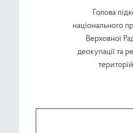
Голова під
національного п
Верховної Ра
деокупації та р
територій