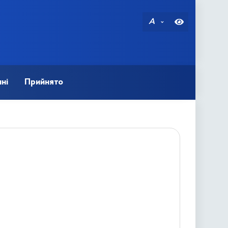
A
ні
Прийнято