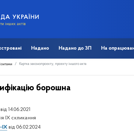
АДА УКРАЇНИ
и інших актів
єстровані
Надано
Надано до ЗП
На опрацюван
Картка законопроєкту, проєкту іншого акта
візитами
тифікацію борошна
від 14.06.2021
сія IX скликання
-IX
від 06.02.2024