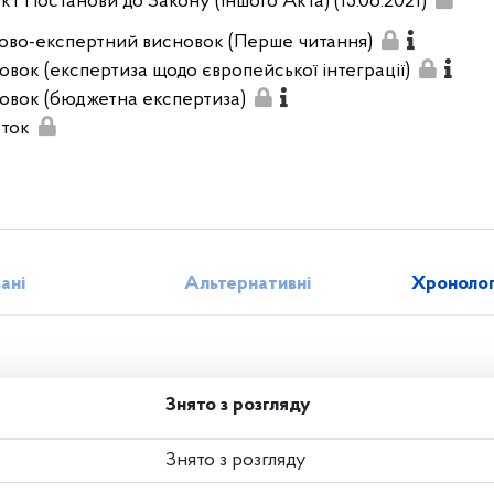
кт Постанови до Закону (іншого Акта) (15.06.2021)
ово-експертний висновок (Перше читання)
овок (експертиза щодо європейської інтеграції)
овок (бюджетна експертиза)
ток
зані
Альтернативні
Хронолог
Знято з розгляду
Знято з розгляду