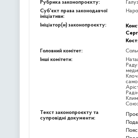
Рубрика законопроєкту:
Галу
Суб'єкт права законодавчої
Наро
ініціативи:
Ініціатор(и) законопроєкту:
Конс
Серг
Кост
Головний комітет:
Соль
Інші комітети:
Ната
Раду
меди
Клоч
само
Аріс
Раді
Клим
Сою
Текст законопроєкту та
Проє
супровідні документи:
Подан
Пояс