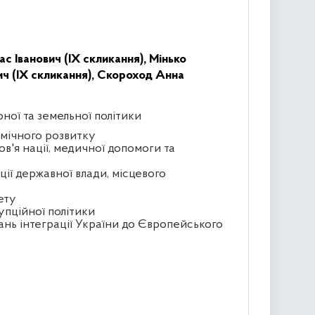
ас Іванович (IX скликання),
Мінько
ч (IX скликання),
Скороход Анна
рної та земельної політики
омічного розвитку
ов'я нації, медичної допомоги та
ції державної влади, місцевого
ету
упційної політики
ань інтеграції України до Європейського