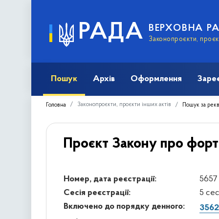
РАДА
ВЕРХОВНА Р
Законопроєкти, проєкт
Пошук
Архів
Оформлення
Заре
Законопроєкти, проєкти інших актів
Головна
Пошук за рек
Проєкт Закону про фор
Номер, дата реєстрації:
5657 
Сесія реєстрації:
5 се
Включено до порядку денного:
3562