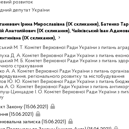
зевий розвиток
дний депутат України
танкевич Ірина Мирославівна (IX скликання),
Батенко Тар
ій Анатолійович (IX скликання),
Чайківський Іван Адамови
янтинівна (IX скликання),
ський М. Т. Комітет Верховної Ради України з питань агра
луха Д. А. Комітет Верховної Ради України з питань екон
цький М. Б. Комітет Верховної Ради України з питань здор
чного страхування
ко А. А. Комітет Верховної Ради України з питань організа
врядування, регіонального розвитку та містобудування
тов Ю. Ю. Комітет Верховної Ради України з питань бюдж
на А. О. Комітет Верховної Ради України з питань антикор
пуш-Цинцадзе І. О. Комітет Верховної Ради України з пит
зу
кт Закону (15.06.2021)
ня (15.06.2021)
нювальна записка (15.06.2021)