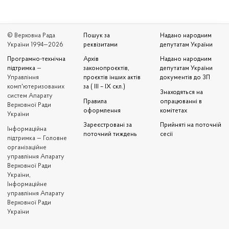
© Верховна Рада
Пошук за
Надано народним
України 1994—2026
реквізитами
депутатам України
Програмно-технічна
Архів
Надано народним
підтримка
—
законопроєктів,
депутатам України
Управління
проєктів інших актів
документів до ЗП
комп'ютеризованих
за ( III – IX скл.)
Знаходяться на
систем Апарату
Правила
опрацюванні в
Верховної Ради
оформлення
комітетах
України
Зареєстровані за
Прийняті на поточній
Iнформаційна
поточний тиждень
сесії
підтримка — Головне
організаційне
управління Апарату
Верховної Ради
України,
Інформаційне
управління Апарату
Верховної Ради
України