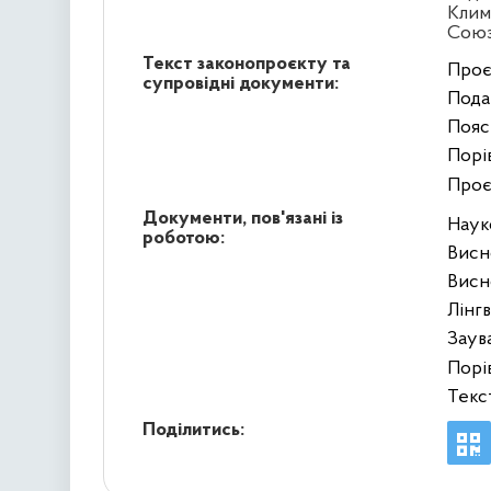
Клим
Сою
Текст законопроєкту та
Проє
супровідні документи:
Подан
Пояс
Порів
Проє
Документи, пов'язані із
Наук
роботою:
Висн
Висн
Лінг
Заув
Порі
Текс
Поділитись: