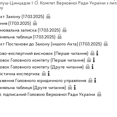
пуш-Цинцадзе І. О. Комітет Верховної Ради України з пит
зу
кт Закону (17.03.2025)
ня (17.03.2025)
нювальна записка (17.03.2025)
няльна таблиця (17.03.2025)
кт Постанови до Закону (іншого Акта) (17.03.2025)
ово-експертний висновок (Перше читання)
овок Головного комітету (Перше читання)
овок Головного комітету (Друге читання)
вістична експертиза
аження Головного юридичного управління
вняльна таблиця (Друге читання)
т, підписаний Головою Верховної Ради України