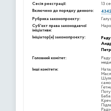
Сесія реєстрації:
13 с
Включено до порядку денного:
4342
Рубрика законопроєкту:
Галу
Суб'єкт права законодавчої
Наро
ініціативи:
Ініціатор(и) законопроєкту:
Раду
Андр
Петр
Головний комітет:
Раду
меди
Інші комітети:
Ната
Масл
Шуля
само
Гетм
Поту
Бабак
Кряч
Підл
Раді