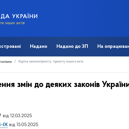
АДА УКРАЇНИ
и інших актів
єстровані
Надано
Надано до ЗП
На опрацюван
Картка законопроєкту, проєкту іншого акта
візитами
ння змін до деяких законів Україн
 від 12.03.2025
-IX
від 15.05.2025