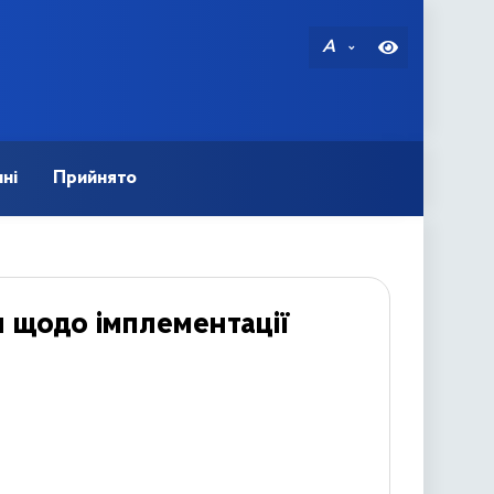
A
ні
Прийнято
и щодо імплементації