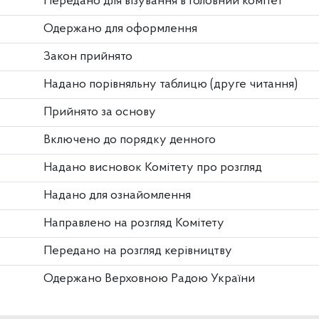
Передано для візування в головний комітет
Одержано для оформлення
Закон прийнято
Надано порівняльну таблицю (друге читання)
Прийнято за основу
Включено до порядку денного
Надано висновок Комітету про розгляд
Надано для ознайомлення
Направлено на розгляд Комітету
Передано на розгляд керівництву
Одержано Верховною Радою України