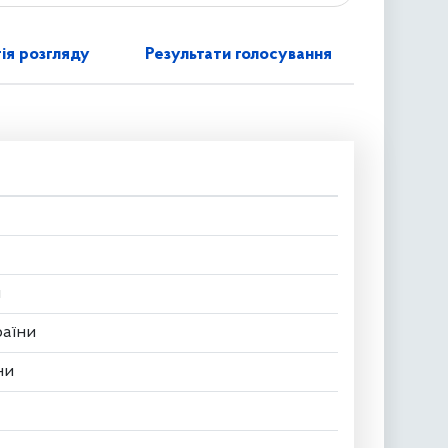
ія розгляду
Результати голосування
и
раїни
ни