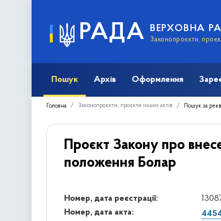
РАДА
ВЕРХОВНА Р
Законопроєкти, проєкт
Пошук
Архів
Оформлення
Заре
Законопроєкти, проєкти інших актів
Головна
Пошук за рек
Проєкт Закону про внесе
положення Болар
Номер, дата реєстрації:
13087
Номер, дата акта:
4454