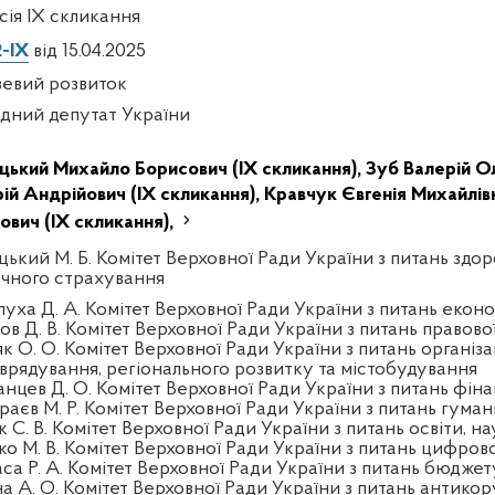
есія IX скликання
-IX
від 15.04.2025
зевий розвиток
дний депутат України
цький Михайло Борисович (IX скликання),
Зуб Валерій Ол
ій Андрійович (IX скликання),
Кравчук Євгенія Михайлівн
ович (IX скликання),
цький М. Б. Комітет Верховної Ради України з питань здор
чного страхування
луха Д. А. Комітет Верховної Ради України з питань екон
ов Д. В. Комітет Верховної Ради України з питань правово
к О. О. Комітет Верховної Ради України з питань організа
врядування, регіонального розвитку та містобудування
анцев Д. О. Комітет Верховної Ради України з питань фінан
раєв М. Р. Комітет Верховної Ради України з питань гуман
 С. В. Комітет Верховної Ради України з питань освіти, на
ко М. В. Комітет Верховної Ради України з питань цифров
аса Р. А. Комітет Верховної Ради України з питань бюджет
на А. О. Комітет Верховної Ради України з питань антикор