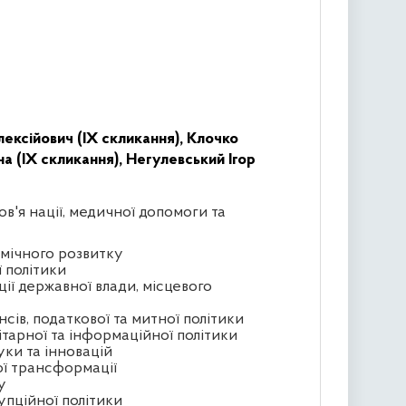
ексійович (IX скликання),
Клочко
а (IX скликання),
Негулевський Ігор
ов'я нації, медичної допомоги та
омічного розвитку
ї політики
ції державної влади, місцевого
сів, податкової та митної політики
ітарної та інформаційної політики
уки та інновацій
ої трансформації
у
упційної політики