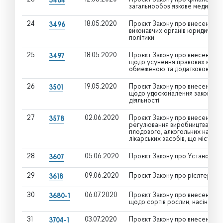
3464
загальнообов’язкове медичне с
24
18.05.2020
Проєкт Закону про внесення зм
3496
виконавчих органів юридичних 
політики
25
18.05.2020
Проєкт Закону про внесення зм
3497
щодо усунення правових колізій
обмеженою та додатковою відп
26
19.05.2020
Проєкт Закону про внесення зм
3501
щодо удосконалення законодав
діяльності
27
02.06.2020
Проєкт Закону про внесення зм
3578
регулювання виробництва і обі
плодового, алкогольних напоїв
лікарських засобів, що містять
28
05.06.2020
Проєкт Закону про Установу бі
3607
29
09.06.2020
Проєкт Закону про рієлтерську 
3618
30
06.07.2020
Проєкт Закону про внесення зм
3680-1
щодо сортів рослин, насіння т
31
03.07.2020
Проєкт Закону про внесення зм
3704-1