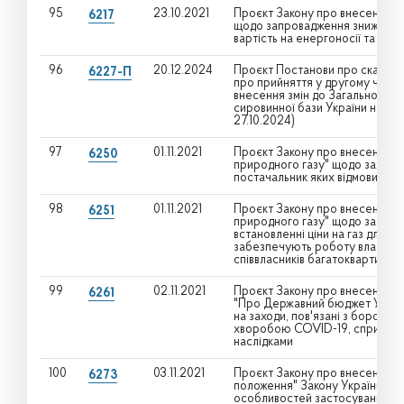
95
23.10.2021
Проєкт Закону про внесення зм
6217
щодо запровадження зниженого
вартість на енергоносії та пов’
96
20.12.2024
Проєкт Постанови про скасува
6227-П
про прийняття у другому читан
внесення змін до Загальнодерж
сировинної бази України на пе
27.10.2024)
97
01.11.2021
Проєкт Закону про внесення зм
6250
природного газу" щодо захисту
постачальник яких відмовився в
98
01.11.2021
Проєкт Закону про внесення зм
6251
природного газу" щодо забезп
встановленні ціни на газ для О
забезпечують роботу власних 
співвласників багатоквартирно
99
02.11.2021
Проєкт Закону про внесення зм
6261
"Про Державний бюджет України
на заходи, пов'язані з борот
хворобою COVID-19, спричине
наслідками
100
03.11.2021
Проєкт Закону про внесення змі
6273
положення" Закону України "Про
особливостей застосування пе