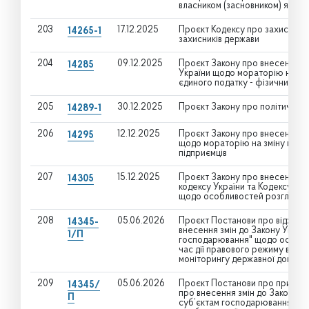
власником (засновником) яких 
203
17.12.2025
Проєкт Кодексу про захист дер
14265-1
захисників держави
204
09.12.2025
Проєкт Закону про внесення зм
14285
України щодо мораторію на змі
єдиного податку - фізичних осі
205
30.12.2025
Проєкт Закону про політичні па
14289-1
206
12.12.2025
Проєкт Закону про внесення зм
14295
щодо мораторію на зміну прави
підприємців
207
15.12.2025
Проєкт Закону про внесення з
14305
кодексу України та Кодексу ад
щодо особливостей розгляду о
208
05.06.2026
Проєкт Постанови про відхиле
14345-
внесення змін до Закону Украї
1/П
господарювання" щодо особлив
час дії правового режиму воєн
моніторингу державної допомо
209
05.06.2026
Проєкт Постанови про прийнят
14345/
про внесення змін до Закону У
П
суб’єктам господарювання" щод