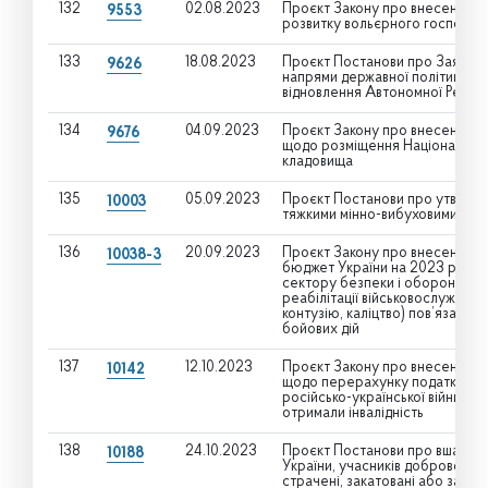
132
02.08.2023
Проєкт Закону про внесення зм
9553
розвитку вольєрного господар
133
18.08.2023
Проєкт Постанови про Заяву Ве
9626
напрями державної політики Укра
відновлення Автономної Респуб
134
04.09.2023
Проєкт Закону про внесення зм
9676
щодо розміщення Національног
кладовища
135
05.09.2023
Проєкт Постанови про утворенн
10003
тяжкими мінно-вибуховими тра
136
20.09.2023
Проєкт Закону про внесення з
10038-3
бюджет України на 2023 рік” 
сектору безпеки і оборони та 
реабілітації військовослужбовц
контузію, каліцтво) пов’язану і
бойових дій
137
12.10.2023
Проєкт Закону про внесення зм
10142
щодо перерахунку податку та п
російсько-української війни та 
отримали інвалідність
138
24.10.2023
Проєкт Постанови про вшануван
10188
України, учасників добровольчи
страчені, закатовані або загин