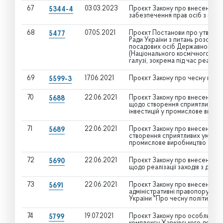
67
03.03.2023
Проєкт Закону про внесення зм
5344-4
забезпечення прав осіб з інва
68
07.05.2021
Проєкт Постанови про утворенн
5477
Ради України з питань розслід
посадових осіб Державного кос
(Національного космічного аген
галузі, зокрема під час реаліза
69
17.06.2021
Проєкт Закону про чесну політ
5599-3
70
22.06.2021
Проєкт Закону про внесення зм
5688
щодо створення сприятливих у
інвестицій у промислове виро
71
22.06.2021
Проєкт Закону про внесення зм
5689
створення сприятливих умов дл
промислове виробництво
72
22.06.2021
Проєкт Закону про внесення зм
5690
щодо реалізації заходів з деолі
73
22.06.2021
Проєкт Закону про внесення зм
5691
адміністративні правопорушення
України "Про чесну політику та
74
19.07.2021
Проєкт Закону про особливості
5799