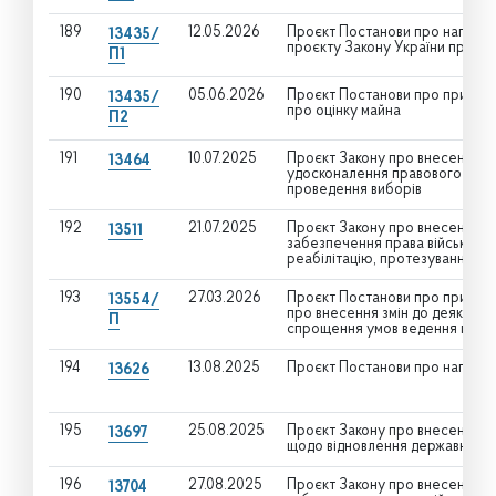
189
12.05.2026
Проєкт Постанови про направл
13435/
проєкту Закону України про оц
П1
190
05.06.2026
Проєкт Постанови про прийнят
13435/
про оцінку майна
П2
191
10.07.2025
Проєкт Закону про внесення з
13464
удосконалення правового регул
проведення виборів
192
21.07.2025
Проєкт Закону про внесення зм
13511
забезпечення права військово
реабілітацію, протезування
193
27.03.2026
Проєкт Постанови про прийнят
13554/
про внесення змін до деяких з
П
спрощення умов ведення госпо
194
13.08.2025
Проєкт Постанови про нагород
13626
195
25.08.2025
Проєкт Закону про внесення зм
13697
щодо відновлення державного 
196
27.08.2025
Проєкт Закону про внесення зм
13704