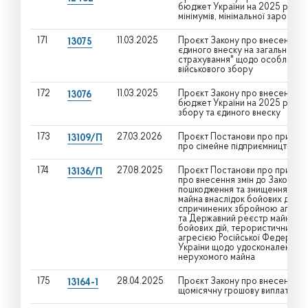
бюджет України на 2025 рік" щ
мінімумів, мінімальної заробітно
171
11.03.2025
Проєкт Закону про внесення змі
13075
єдиного внеску на загальнообо
страхування" щодо особливост
військового збору
172
11.03.2025
Проєкт Закону про внесення з
13076
бюджет України на 2025 рік" щ
збору та єдиного внеску
173
27.03.2026
Проєкт Постанови про прийнят
13109/П
про сімейне підприємництво
174
27.08.2025
Проєкт Постанови про прийнят
13136/П
про внесення змін до Закону У
пошкодження та знищення окре
майна внаслідок бойових дій, т
спричинених збройною агресією
та Державний реєстр майна, п
бойових дій, терористичних ак
агресією Російської Федерації 
України щодо удосконалення ме
нерухомого майна
175
28.04.2025
Проєкт Закону про внесення змі
13164-1
щомісячну грошову виплату де