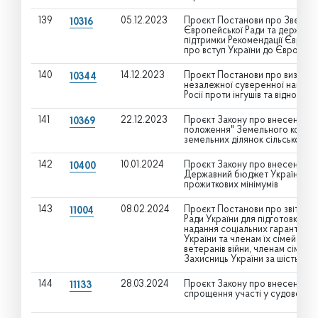
139
05.12.2023
Проєкт Постанови про Звернен
10316
Європейської Ради та держав 
підтримки Рекомендації Європе
про вступ України до Європей
140
14.12.2023
Проєкт Постанови про визнання
10344
незалежної суверенної націона
Росії проти інгушів та відновлен
141
22.12.2023
Проєкт Закону про внесення змі
10369
положення" Земельного кодекс
земельних ділянок сільськогос
142
10.01.2024
Проєкт Закону про внесення змі
10400
Державний бюджет України на 
прожиткових мінімумів
143
08.02.2024
Проєкт Постанови про звіт Тимч
11004
Ради України для підготовки т
надання соціальних гарантій в
України та членам їх сімей, чл
ветеранів війни, членам сімей 
Захисниць України за шість міся
144
28.03.2024
Проєкт Закону про внесення зм
11133
спрощення участі у судовому з