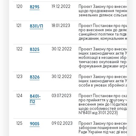
120
19.12.2022
Проєкт Закону про внесення зм
8295
щодо продовження терміну дії 
земельних ділянок сільського
121
18.01.2023
Проєкт Постанови про прийнят
8311/П
про внесення змін до деяких з
санкційної політики та підвище
державним, комунальним майно
122
30.12.2022
Проєкт Закону про внесення зм
8325
інших законодавчих актів Укра
мобілізації в незаконні збройні
тимчасово окупованій території
формування держави-агресор
123
30.12.2022
Проєкт Закону про внесення зм
8326
інших законодавчих актів Укра
особи в умовах збройної агресі
124
03.07.2023
Проєкт Постанови про скасува
8401-
про прийняття у другому читанн
П2
внесення змін до Податкового к
щодо особливостей оподаткуван
№8401 від 31.01.2023)
125
09.02.2023
Проєкт Закону про внесення зм
9005
заборони поширення інформаці
Ради України під час дії воєнно