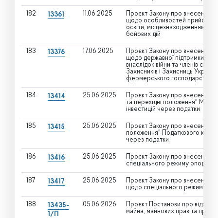
182
11.06.2025
Проєкт Закону про внесення зм
13361
щодо особливостей прийому окр
освіти, місцезнаходженням яки
бойових дій
183
17.06.2025
Проєкт Закону про внесення зм
13376
щодо державної підтримки учасн
внаслідок війни та членів сімей
Захисників і Захисниць Україн
фермерського господарства та 
184
25.06.2025
Проєкт Закону про внесення змі
13414
та перехідні положення" Митно
інвестицій через податки
185
25.06.2025
Проєкт Закону про внесення зм
13415
положення" Податкового кодекс
через податки
186
25.06.2025
Проєкт Закону про внесення зм
13416
спеціального режиму оподатку
187
25.06.2025
Проєкт Закону про внесення зм
13417
щодо спеціального режиму опо
188
05.06.2026
Проєкт Постанови про відхилен
13435-
майна, майнових прав та профес
1/П