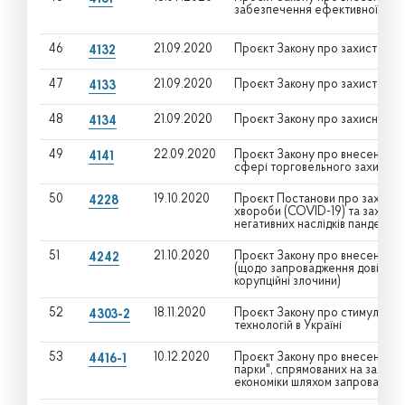
забезпечення ефективної реал
46
21.09.2020
Проєкт Закону про захист від 
4132
47
21.09.2020
Проєкт Закону про захист від 
4133
48
21.09.2020
Проєкт Закону про захисні зах
4134
49
22.09.2020
Проєкт Закону про внесення зм
4141
сфері торговельного захисту
50
19.10.2020
Проєкт Постанови про заходи 
4228
хвороби (COVID-19) та захисту 
негативних наслідків пандемії т
51
21.10.2020
Проєкт Закону про внесення зм
4242
(щодо запровадження довічного
корупційні злочини)
52
18.11.2020
Проєкт Закону про стимулюва
4303-2
технологій в Україні
53
10.12.2020
Проєкт Закону про внесення змі
4416-1
парки", спрямованих на залуче
економіки шляхом запровадженн