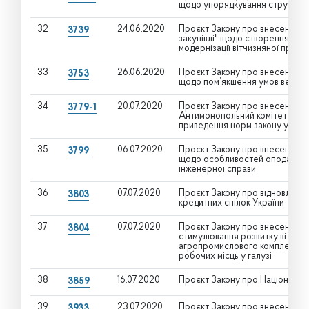
щодо упорядкування структури
32
24.06.2020
Проєкт Закону про внесення зм
3739
закупівлі" щодо створення пер
модернізації вітчизняної проми
33
26.06.2020
Проєкт Закону про внесення зм
3753
щодо пом’якшення умов веденн
34
20.07.2020
Проєкт Закону про внесення зм
3779-1
Антимонопольний комітет Укра
приведення норм закону у відпо
35
06.07.2020
Проєкт Закону про внесення зм
3799
щодо особливостей оподаткуванн
інженерної справи
36
07.07.2020
Проєкт Закону про відновлення
3803
кредитних спілок України
37
07.07.2020
Проєкт Закону про внесення зм
3804
стимулювання розвитку вітчиз
агропромислового комплексу"
робочих місць у галузі
38
16.07.2020
Проєкт Закону про Національну
3859
39
23.07.2020
Проєкт Закону про внесення зм
3933