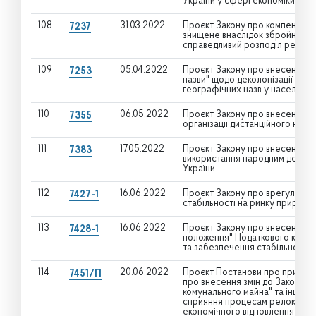
України у сфері економіки
108
31.03.2022
Проєкт Закону про компенсаці
7237
знищене внаслідок збройної агр
справедливий розподіл репара
109
05.04.2022
Проєкт Закону про внесення зм
7253
назви" щодо деколонізації топо
географічних назв у населених
110
06.05.2022
Проєкт Закону про внесення зм
7355
організації дистанційного навч
111
17.05.2022
Проєкт Закону про внесення зм
7383
використання народним депута
України
112
16.06.2022
Проєкт Закону про врегулюван
7427-1
стабільності на ринку природн
113
16.06.2022
Проєкт Закону про внесення зм
7428-1
положення" Податкового кодек
та забезпечення стабільності 
114
20.06.2022
Проєкт Постанови про прийнят
7451/П
про внесення змін до Закону У
комунального майна" та інших 
сприяння процесам релокації п
економічного відновлення дер