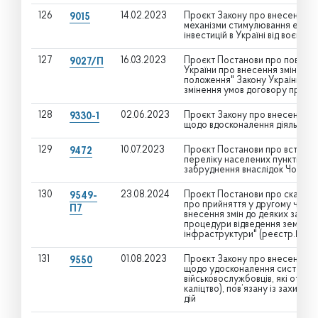
126
14.02.2023
Проєкт Закону про внесення зм
9015
механізми стимулювання експор
інвестицій в Україні від воєнних
127
16.03.2023
Проєкт Постанови про поверн
9027/П
України про внесення зміни до 
положення" Закону України "Пр
змінення умов договору про за
128
02.06.2023
Проєкт Закону про внесення зм
9330-1
щодо вдосконалення діяльност
129
10.07.2023
Проєкт Постанови про встанов
9472
переліку населених пунктів, ві
забруднення внаслідок Чорноб
130
23.08.2024
Проєкт Постанови про скасува
9549-
про прийняття у другому читан
П7
внесення змін до деяких закон
процедури відведення земельн
інфраструктури" (реєстр.№954
131
01.08.2023
Проєкт Закону про внесення зм
9550
щодо удосконалення системи лі
військовослужбовців, які отрим
каліцтво), пов’язану із захист
дій