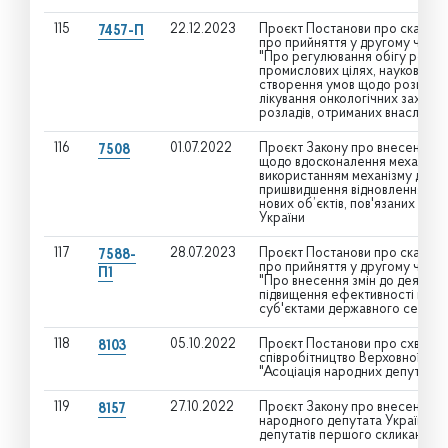
115
22.12.2023
Проєкт Постанови про скасува
7457-П
про прийняття у другому читанн
"Про регулювання обігу рослин
промислових цілях, науковій та 
створення умов щодо розширен
лікування онкологічних захво
розладів, отриманих внаслідок в
116
01.07.2022
Проєкт Закону про внесення зм
7508
щодо вдосконалення механізму 
використанням механізму держ
пришвидшення відновлення зруй
нових об’єктів, пов'язаних з 
України
117
28.07.2023
Проєкт Постанови про скасува
7588-
про прийняття у другому читанн
П1
"Про внесення змін до деяких 
підвищення ефективності вико
суб'єктами державного сектору
118
05.10.2022
Проєкт Постанови про схвале
8103
співробітництво Верховної Ради
"Асоціація народних депутатів 
119
27.10.2022
Проєкт Закону про внесення зм
8157
народного депутата України" 
депутатів першого скликання - 