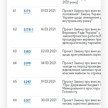
2021 року)
61
01.03.2021
Проєкт Закону про внесення змін
5175
положення" Закону України "Пр
України щодо зменшення дефіц
внутрішньому ринку"
62
16.03.2021
Проєкт Закону про внесення зм
5178-1
Верховної Ради України" з ме
законопроектної роботи Верховн
процедурних керівних принципів
демократичному парламенті
63
02.03.2021
Проєкт Закону про внесення зм
5183
щодо врегулювання окремих п
64
04.03.2021
Проєкт Закону про внесення зм
5199
заходи на період проведення а
відновлення законних прав і с
власним майном та отримання 
65
19.03.2021
Проєкт Закону про внесення зм
5287
"Про Державний бюджет Україн
Меморіального простору пам’ят
Голокосту
66
30.03.2021
Проєкт Закону про внесення зм
5317
питань оціночної діяльності