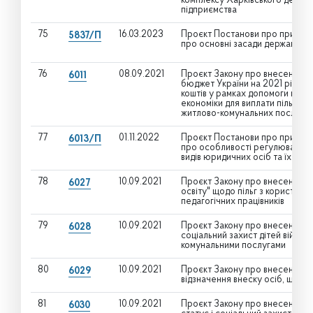
комплексу Харківського держа
підприємства
75
16.03.2023
Проєкт Постанови про прийнят
5837/П
про основні засади державного
76
08.09.2021
Проєкт Закону про внесення з
6011
бюджет України на 2021 рік” 
коштів у рамках допомоги краї
економіки для виплати пільг і 
житлово-комунальних послуг
77
01.11.2022
Проєкт Постанови про прийнят
6013/П
про особливості регулювання п
видів юридичних осіб та їх об’
78
10.09.2021
Проєкт Закону про внесення змі
6027
освіту" щодо пільг з користува
педагогічних працівників
79
10.09.2021
Проєкт Закону про внесення змі
6028
соціальний захист дітей війни"
комунальними послугами
80
10.09.2021
Проєкт Закону про внесення зм
6029
відзначення внеску осіб, що бо
81
10.09.2021
Проєкт Закону про внесення зм
6030