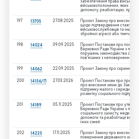
забезпечення права військовос
військовополонених, яких звіл
допомогу, реабілітацію, проте
197
27.08.2025
Проєкт Закону про внесення зм
13705
щодо підтвердження стажу роб
військовослужбовців та інших о
збройної агресії або тимчасово
198
09.09.2025
Проєкт Постанови про попередні
14024
Верховної Ради України з пита
порушень законодавства суб'єк
пов'язаних з неповерненням ва
199
22.09.2025
Проєкт Закону про скринінг пр
14062
200
27.03.2026
Проєкт Постанови про прийнят
14156/П
про внесення зміни до Закону 
підтримку малого і середнього 
розвитку соціального підприєм
201
05.11.2025
Проєкт Постанови про утворенн
14189
Верховної Ради України з питань
соціального захисту, медичног
допомоги та реабілітації ветера
їхніх сімей
202
17.11.2025
Проєкт Закону про внесення зм
14225
повернення державного контро