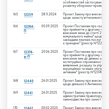
особливостей застосування ок
розвитку оборонно-промислов
165
28.11.2024
Проєкт Закону про внесення зм
12259
щодо захисту вітчизняного о
166
05.09.2025
Проєкт Постанови про скасува
12284-
про прийняття у другому читан
П
внесення зміни до статті 2 За
комунального майна" щодо над
закладами платних послуг у сфе
є орендою" (реєстр.№12284 від
167
20.06.2025
Проєкт Постанови про скасува
12374-
про прийняття у другому читан
д-П
внесення змін до деяких закон
інституційної спроможності Нац
виявлення, розшуку та управлі
корупційних та інших злочинів,
активами" (реєстр.№12374-д від
168
26.01.2025
Проєкт Закону про внесення зм
12440
щодо діяльності Антимонополь
169
26.01.2025
Проєкт Закону про внесення зм
12441
адміністративні правопорушенн
законодавства про захист еконо
170
03.02.2025
Проєкт Закону про внесення з
12462