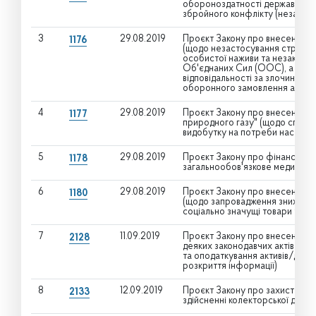
обороноздатності держави в ум
збройного конфлікту (незастос
3
29.08.2019
Проєкт Закону про внесення зм
1176
(щодо незастосування строків 
особистої наживи та незаконно
Об'єднаних Сил (ООС), а тако
відповідальності за злочини, с
оборонного замовлення або пр
4
29.08.2019
Проєкт Закону про внесення зм
1177
природного газу" (щодо спрям
видобутку на потреби населенн
5
29.08.2019
Проєкт Закону про фінансове 
1178
загальнообов'язкове медичне с
6
29.08.2019
Проєкт Закону про внесення зм
1180
(щодо запровадження зниженої 
соціально значущі товари та по
7
11.09.2019
Проєкт Закону про внесення зм
2128
деяких законодавчих актів Ук
та оподаткування активів/дохо
розкриття інформації)
8
12.09.2019
Проєкт Закону про захист прав
2133
здійсненні колекторської діяль