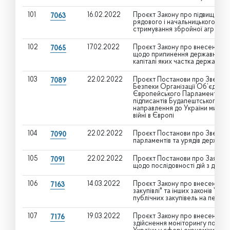
101
16.02.2022
Проєкт Закону про підвищення 
7063
рядового і начальницького скла
стримування збройної агресії 
102
17.02.2022
Проєкт Закону про внесення зм
7065
щодо припинення державних під
капіталі яких частка державної
103
22.02.2022
Проєкт Постанови про Звернен
7089
Безпеки Організації Об’єднани
Європейського Парламенту, дер
підписантів Будапештського М
направлення до України миротв
війні в Європі
104
22.02.2022
Проєкт Постанови про Звернен
7090
парламентів та урядів держав 
105
22.02.2022
Проєкт Постанови про Заяву В
7091
щодо послідовності дій з дееск
106
14.03.2022
Проєкт Закону про внесення зм
7163
закупівлі" та інших законів Ук
публічних закупівель на період
107
19.03.2022
Проєкт Закону про внесення зм
7176
здійснення моніторингу потенц