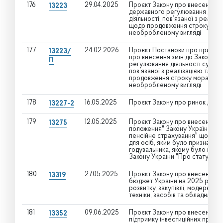
176
29.04.2025
Проєкт Закону про внесення зм
13223
державного регулювання діяльн
діяльності, пов’язаної з реаліз
щодо продовження строку мора
необробленому вигляді
177
24.02.2026
Проєкт Постанови про прийнят
13223/
про внесення змін до Закону У
П
регулювання діяльності суб’єкт
пов’язаної з реалізацією та ек
продовження строку мораторію
необробленому вигляді
178
16.05.2025
Проєкт Закону про ринок дере
13227-2
179
12.05.2025
Проєкт Закону про внесення зм
13275
положення" Закону України "П
пенсійне страхування" щодо у
для осіб, яким було призначено
годувальника, якому було призн
Закону України "Про статус на
180
27.05.2025
Проєкт Закону про внесення з
13319
бюджет України на 2025 рік" 
розвитку, закупівлі, модернізац
техніки, засобів та обладнанн
181
09.06.2025
Проєкт Закону про внесення зм
13352
підтримку інвестиційних проекті