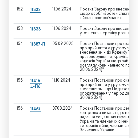
152
11.06.2024
Проєкт Закону про внесення зм
11332
щодо особливостей сплати во
військовозобов’язаних
153
11.06.2024
Проєкт Закону про внесення зм
11333
уточнення переліку розвідувал
154
05.09.2025
Проєкт Постанови про скасува
11387-П
про прийняття у другому читан
внесення змін до Кодексу Украї
правопорушення, Кримінальног
кодексів України щодо забезпе
розгляду кримінального провад
28.06.2024)"
155
11.10.2024
Проєкт Постанови про скасува
11416-
про прийняття у другому читан
д-П6
внесення змін до Податкового
оподаткування у період дії воє
30.08.2024)
156
07.08.2024
Проєкт Постанови про деякі п
11467
контролю з питань підготовки 
надання соціальних гарантій в
України та членам їх сімей, чл
ветеранів війни, членам сімей 
Захисниць України