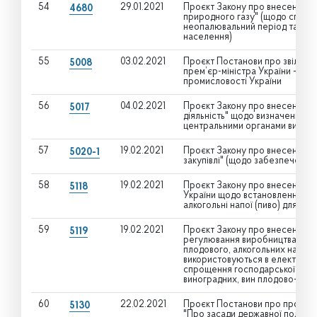
54
29.01.2021
Проєкт Закону про внесення зм
4680
природного газу" (щодо спряму
неопалювальний період та вітч
населення)
55
03.02.2021
Проєкт Постанови про звільнен
5008
прем’єр-міністра України – Мін
промисловості України
56
04.02.2021
Проєкт Закону про внесення зм
5017
діяльність" щодо визначення с
центральними органами виконавч
57
19.02.2021
Проєкт Закону про внесення зм
5020-1
закупівлі" (щодо забезпечення
58
19.02.2021
Проєкт Закону про внесення зм
5118
України щодо встановлення зни
алкогольні напої (пиво) для ма
59
19.02.2021
Проєкт Закону про внесення зм
5119
регулювання виробництва і обі
плодового, алкогольних напоїв,
використовуються в електронн
спрощення господарської діяль
виноградних, вин плодово-ягідн
60
22.02.2021
Проєкт Постанови про проведе
5130
"Про засади державної політики