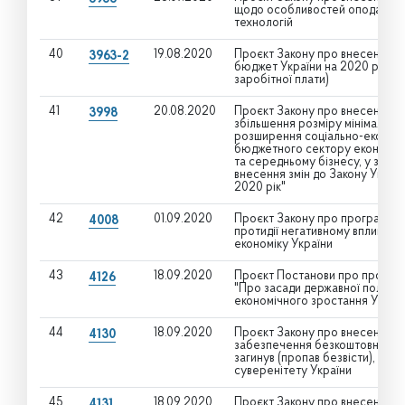
щодо особливостей оподаткуван
технологій
40
19.08.2020
Проєкт Закону про внесення з
3963-2
бюджет України на 2020 рік" (
заробітної плати)
41
20.08.2020
Проєкт Закону про внесення зм
3998
збільшення розміру мінімальної
розширення соціально-економіч
бюджетного сектору економіки
та середньому бізнесу, у зв'яз
внесення змін до Закону Украї
2020 рік"
42
01.09.2020
Проєкт Закону про програми на
4008
протидії негативному впливу п
економіку України
43
18.09.2020
Проєкт Постанови про проведе
4126
"Про засади державної політик
економічного зростання Україн
44
18.09.2020
Проєкт Закону про внесення зм
4130
забезпечення безкоштовним хар
загинув (пропав безвісти), пом
суверенітету України
45
18.09.2020
Проєкт Закону про внесення зм
4131