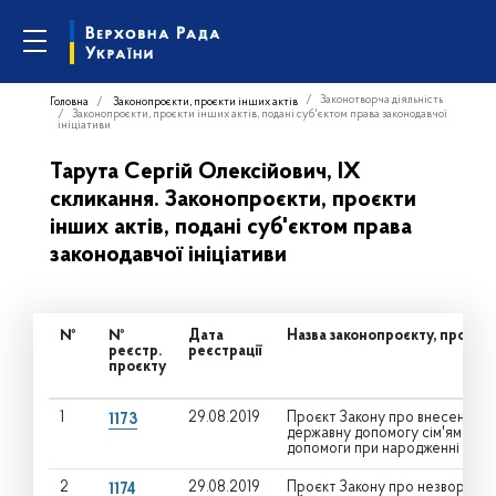
Законотворча діяльність
Головна
Законопроєкти, проєкти інших актів
Законопроєкти, проєкти інших актів, подані суб'єктом права законодавчої
ініціативи
Тарута Сергій Олексійович, IX
скликання. Законопроєкти, проєкти
інших актів, подані суб'єктом права
законодавчої ініціативи
№
№
Дата
Назва законопроєкту, проєкту
реєстр.
реєстрації
проєкту
1
29.08.2019
Проєкт Закону про внесення змі
1173
державну допомогу сім'ям з ді
допомоги при народженні дити
2
29.08.2019
Проєкт Закону про незворотніс
1174