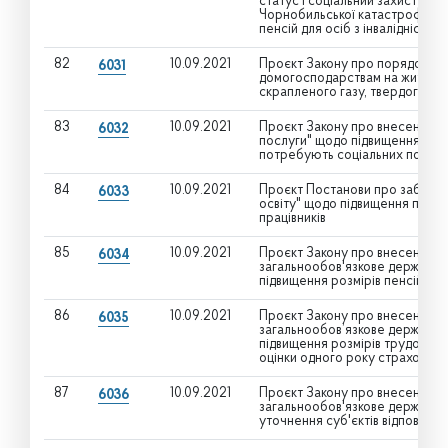
статус і соціальний захист гро
Чорнобильської катастрофи" щ
пенсій для осіб з інвалідністю
82
10.09.2021
Проєкт Закону про порядок пр
6031
домогосподарствам на житлово
скрапленого газу, твердого та 
83
10.09.2021
Проєкт Закону про внесення зм
6032
послуги" щодо підвищення соці
потребують соціальних послуг
84
10.09.2021
Проєкт Постанови про забезпе
6033
освіту" щодо підвищення посад
працівників
85
10.09.2021
Проєкт Закону про внесення зм
6034
загальнообов'язкове державне
підвищення розмірів пенсій за
86
10.09.2021
Проєкт Закону про внесення зм
6035
загальнообов’язкове державне
підвищення розмірів трудових 
оцінки одного року страхового
87
10.09.2021
Проєкт Закону про внесення зм
6036
загальнообов'язкове державне
уточнення суб'єктів відповідал