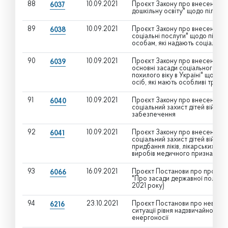
88
10.09.2021
Проєкт Закону про внесення зм
6037
дошкільну освіту" щодо пільги 
89
10.09.2021
Проєкт Закону про внесення змі
6038
соціальні послуги" щодо підви
особам, які надають соціальні 
90
10.09.2021
Проєкт Закону про внесення змі
6039
основні засади соціального зах
похилого віку в Україні" щодо 
осіб, які мають особливі труд
91
10.09.2021
Проєкт Закону про внесення змі
6040
соціальний захист дітей війни"
забезпечення
92
10.09.2021
Проєкт Закону про внесення змі
6041
соціальний захист дітей війни" 
придбання ліків, лікарських зас
виробів медичного призначенн
93
16.09.2021
Проєкт Постанови про проведе
6066
"Про засади державної політики
2021 року)
94
23.10.2021
Проєкт Постанови про невідкла
6216
ситуації рівня надзвичайної, щ
енергоносії