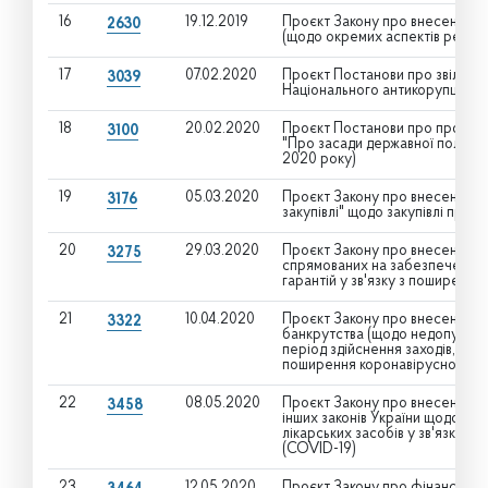
16
19.12.2019
Проєкт Закону про внесення зм
2630
(щодо окремих аспектів рефо
17
07.02.2020
Проєкт Постанови про звільне
3039
Національного антикорупційно
18
20.02.2020
Проєкт Постанови про проведе
3100
"Про засади державної політик
2020 року)
19
05.03.2020
Проєкт Закону про внесення зм
3176
закупівлі" щодо закупівлі прир
20
29.03.2020
Проєкт Закону про внесення змі
3275
спрямованих на забезпечення 
гарантій у зв'язку з поширенн
21
10.04.2020
Проєкт Закону про внесення зм
3322
банкрутства (щодо недопущенн
період здійснення заходів, спр
поширення коронавірусної хво
22
08.05.2020
Проєкт Закону про внесення зм
3458
інших законів України щодо не
лікарських засобів у зв'язку 
(COVID-19)
23
12.05.2020
Проєкт Закону про фінансове 