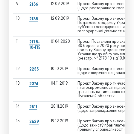
9
12.09.2019
Проєкт Закону про внесення зм
2136
(щодо ресторанного господар
10
12.09.2019
Проєкт Закону про внесення зм
2138
Податкового кодексу України щ
суб'єктів господарювання, які 
господарської діяльності на т
11
01.04.2020
Проєкт Постанови про скасуван
2178-
30 березня 2020 року про прий
10-П5
проекту Закону про внесення з
України щодо обігу земель сіл
(реєстр. № 2178-10 від 10.10.201
12
10.10.2019
Проєкт Закону про внесення зм
2255
щодо створення національного 
13
04.11.2019
Проєкт Закону про тимчасові 
2374
платоспроможності підприємств
діяльність на тимчасово окупов
Луганській областях
14
28.11.2019
Проєкт Закону про внесення зм
2511
(щодо запровадження спрощено
15
19.12.2019
Проєкт Закону про внесення зм
2629
(щодо захисту прав платників п
принципу справедливості опод