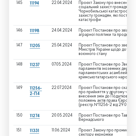
145
22.04.2024
Проєкт Закону про внесення змі
11194
соціальний захист громадян, я
Чорнобильської катастрофи" щ
захисту громадян, які постраж
катастрофи
146
24.04.2024
Проєкт Постанови про звільнен
11198
аграрної політики та продовол
147
25.04.2024
Проєкт Постанови про звернен
11205
Міністрів України щодо дотрима
воєнного стану
148
07.05.2024
Проєкт Постанови про Зверненн
11237
парламентів іноземних держав,
парламентських асамблей у зв’
кримськотатарського народу 1
149
22.07.2024
Проєкт Постанови про скасува
11256-
про прийняття у другому читан
2-П4
внесення змін до Податкового 
положень актів права Європей
(реєстр.№11256-2 від 29.05.20
150
20.05.2024
Проєкт Постанови про Таврійськ
11274
Вернадського
151
11.06.2024
Проєкт Закону про промислову 
11331
сектору економіки