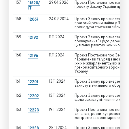
157
29.04.2026
Проєкт Постанови про направл
11520/
проекту Закону України про пуб
П1
158
24.09.2024
Проєкт Закону про внесення змі
12067
правовий режим майна у Зброй
процедури списання військово
159
11.11.2024
Проєкт Закону про внесення зм
12192
провадження" щодо державної 
цивільної ракетно-комічної гал
160
11.11.2024
Проєкт Постанови про Звернен
12196
парламентів та урядів іноземни
їхніх міжпарламентських асамбл
повномасштабного збройного в
Україну
161
13.11.2024
Проєкт Закону про внесення зм
12201
захисту вітчизняного оборонн
162
13.11.2024
Проєкт Закону про внесення зм
12202
щодо захисту вітчизняного о
163
19.11.2024
Проєкт Постанови про невідкл
12223
фінансів, розвитку грошово-кре
контролю за монетарною полі
164
28.11.2024
Проєкт Закону про внесення зм
12258