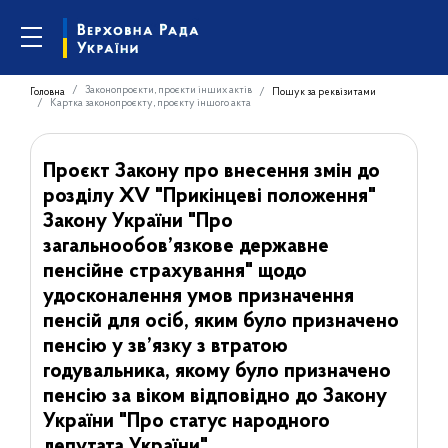
Законопроєкти, проєкти інших актів
Головна
Пошук за реквізитами
Картка законопроєкту, проєкту іншого акта
Проєкт Закону про внесення змін до
розділу XV "Прикінцеві положення"
Закону України "Про
загальнообов’язкове державне
пенсійне страхування" щодо
удосконалення умов призначення
пенсій для осіб, яким було призначено
пенсію у зв’язку з втратою
годувальника, якому було призначено
пенсію за віком відповідно до Закону
України "Про статус народного
депутата України"