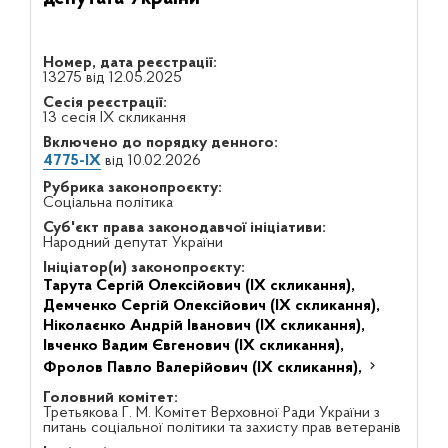
Номер, дата реєстрації:
13275 від 12.05.2025
Сесія реєстрації:
13 сесія IX скликання
Включено до порядку денного:
4775-IX
від 10.02.2026
Рубрика законопроєкту:
Соціальна політика
Суб'єкт права законодавчої ініціативи:
Народний депутат України
Ініціатор(и) законопроєкту:
Тарута Сергій Олексійович (IX скликання),
Демченко Сергій Олексійович (IX скликання),
Ніколаєнко Андрій Іванович (IX скликання),
Івченко Вадим Євгенович (IX скликання),
Фролов Павло Валерійович (IX скликання),
Головний комітет:
Третьякова Г. М. Комітет Верховної Ради України з
питань соціальної політики та захисту прав ветеранів