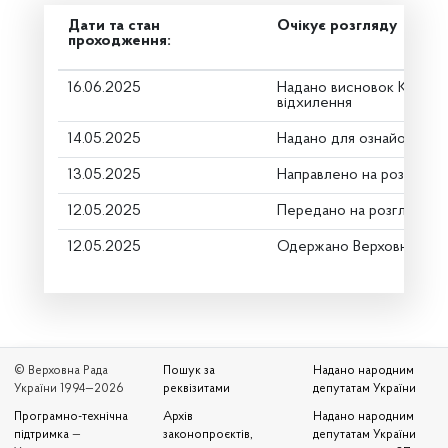
Дати та стан
Очікує розгляду
проходження:
16.06.2025
Надано висновок Коміте
відхилення
14.05.2025
Надано для ознайомленн
13.05.2025
Направлено на розгляд К
12.05.2025
Передано на розгляд кер
12.05.2025
Одержано Верховною Ра
© Верховна Рада
Пошук за
Надано народним
України 1994—2026
реквізитами
депутатам України
Програмно-технічна
Архів
Надано народним
підтримка
—
законопроєктів,
депутатам України