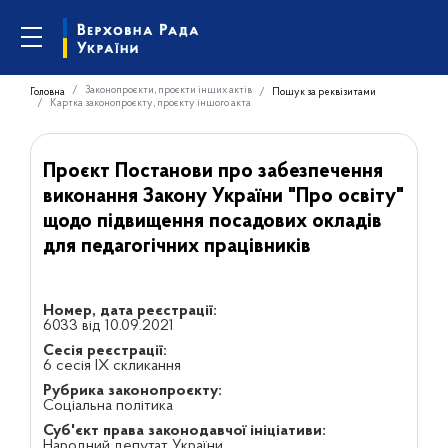
Законопроєкти, проєкти інших актів
Головна
Пошук за реквізитами
Картка законопроєкту, проєкту іншого акта
Проєкт Постанови про забезпечення
виконання Закону України "Про освіту"
щодо підвищення посадових окладів
для педагогічних працівників
Номер, дата реєстрації:
6033 від 10.09.2021
Сесія реєстрації:
6 сесія IX скликання
Рубрика законопроєкту:
Соціальна політика
Суб'єкт права законодавчої ініціативи:
Народний депутат України