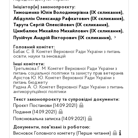
Ініціатор(и) законопроєкту:
Тимошенко Юлія Володимирівна (IX скликання),
Абдуллін Олександр Рафкатович (IX скликання),
Тарута Сергій Олексійович (IX скликання),
Цимбалюк Михайло Михайлович (IX скликання),
Пузійчук Андрій Вікторович (IX скликання),
Головний комітет:
Бабак С. В. Комітет Верховної Ради України з питань
освіти, науки та інновацій
Інші комітети:
Третьякова Г. М. Комітет Верховної Ради України з
питань соціальної політики та захисту прав ветеранів
Арістов Ю. Ю. Комітет Верховної Ради України з
питань бюджету
Радіна А. О. Комітет Верховної Ради України з питань
антикорупційної політики
Текст законопроєкту та супровідні документи:
Проєкт Постанови (14.09.2021)
Подання (14.09.2021)
Пояснювальна записка (14.09.2021)
Документи, пов'язані із роботою:
Висновок Головного комітету (Перше читання)