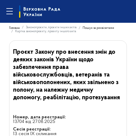
Законопроєкти, проєкти інших актів
Головна
Пошук за реквізитами
Картка законопроєкту, проєкту іншого акта
Проєкт Закону про внесення змін до
деяких законів України щодо
забезпечення права
військовослужбовців, ветеранів та
військовополонених, яких звільнено з
полону, на належну медичну
допомогу, реабілітацію, протезування
Номер, дата реєстрації:
13704 від 27.08.2025
Сесія реєстрації:
13 сесія IX скликання