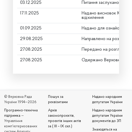
03.12.2025
Питання заслухано
17.11.2025
Надано висновок Коміте
відхилення
01.09.2025
Надано для ознайомленн
29.08.2025
Направлено на розгляд К
27.08.2025
Передано на розгляд кер
27.08.2025
Одержано Верховною Ра
© Верховна Рада
Пошук за
Надано народним
України 1994—2026
реквізитами
депутатам України
Програмно-технічна
Архів
Надано народним
підтримка
—
законопроєктів,
депутатам України
Управління
проєктів інших актів
документів до ЗП
комп'ютеризованих
за ( III – IX скл.)
Знаходяться на
систем Апарату