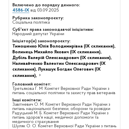
Включено до порядку денного:
4586-IX
від 03.09.2025
Рубрика законопроєкту:
Соціальна політика
Суб'єкт права законодавчої ініціативи:
Народний депутат України
Ініціатор(и) законопроєкту:
Тимошенко Юлія Володимирівна (IX скликання),
Волинець Михайло Якович (IX скликання),
Дубіль Валерій Олександрович (IX скликання),
Наливайченко Валентин Олександрович (IX
скликання),
Лукашук Богдан Олегович (IX
скликання),
Головний комітет:
Третьякова Г. М. Комітет Верховної Ради України з
питань соціальної політики та захисту прав ветеранів
Інші комітети:
Завітневич О. М. Комітет Верховної Ради України з
питань національної безпеки, оборони та розвідки
Радуцький М. Б. Комітет Верховної Ради України з
питань здоров'я нації, медичної допомоги та
медичного страхування
Шуляк О. О. Комітет Верховної Ради України з питань