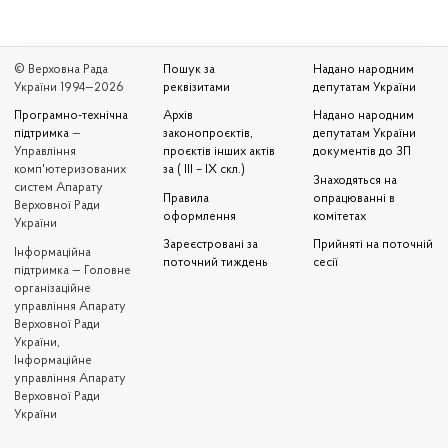
© Верховна Рада
Пошук за
Надано народним
України 1994—2026
реквізитами
депутатам України
Програмно-технічна
Архів
Надано народним
підтримка
—
законопроєктів,
депутатам України
Управління
проєктів інших актів
документів до ЗП
комп'ютеризованих
за ( III – IX скл.)
Знаходяться на
систем Апарату
Правила
опрацюванні в
Верховної Ради
оформлення
комітетах
України
Зареєстровані за
Прийняті на поточній
Iнформаційна
поточний тиждень
сесії
підтримка — Головне
організаційне
управління Апарату
Верховної Ради
України,
Інформаційне
управління Апарату
Верховної Ради
України