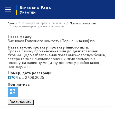
Законопроєкти, проєкти інших актів
Головна
Пошук за реквізитами
Картка законопроєкту, проєкту іншого акта
Назва файлу:
Висновок Головного комітету (Перше читання).zip
Назва законопроєкту, проєкту іншого акта:
Проєкт Закону про внесення змін до деяких законів
України щодо забезпечення права військовослужбовців,
ветеранів та військовополонених, яких звільнено з
полону, на належну медичну допомогу, реабілітацію,
протезування
Номер, дата реєстрації:
13704
від 27.08.2025
Поділитись:
Завантажити