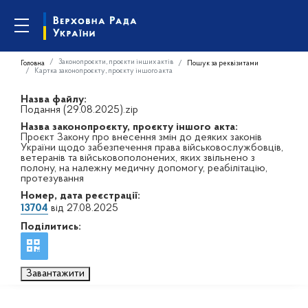
Законопроєкти, проєкти інших актів
Головна
Пошук за реквізитами
Картка законопроєкту, проєкту іншого акта
Назва файлу:
Подання (29.08.2025).zip
Назва законопроєкту, проєкту іншого акта:
Проєкт Закону про внесення змін до деяких законів
України щодо забезпечення права військовослужбовців,
ветеранів та військовополонених, яких звільнено з
полону, на належну медичну допомогу, реабілітацію,
протезування
Номер, дата реєстрації:
13704
від 27.08.2025
Поділитись:
Завантажити