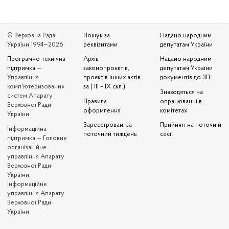
© Верховна Рада
Пошук за
Надано народним
України 1994—2026
реквізитами
депутатам України
Програмно-технічна
Архів
Надано народним
підтримка
—
законопроєктів,
депутатам України
Управління
проєктів інших актів
документів до ЗП
комп'ютеризованих
за ( III – IX скл.)
Знаходяться на
систем Апарату
Правила
опрацюванні в
Верховної Ради
оформлення
комітетах
України
Зареєстровані за
Прийняті на поточній
Iнформаційна
поточний тиждень
сесії
підтримка — Головне
організаційне
управління Апарату
Верховної Ради
України,
Інформаційне
управління Апарату
Верховної Ради
України