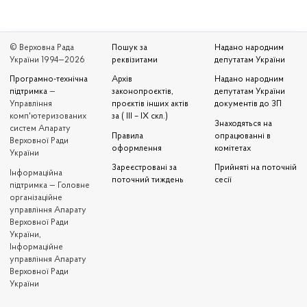
© Верховна Рада
Пошук за
Надано народним
України 1994—2026
реквізитами
депутатам України
Програмно-технічна
Архів
Надано народним
підтримка
—
законопроєктів,
депутатам України
Управління
проєктів інших актів
документів до ЗП
комп'ютеризованих
за ( III – IX скл.)
Знаходяться на
систем Апарату
Правила
опрацюванні в
Верховної Ради
оформлення
комітетах
України
Зареєстровані за
Прийняті на поточній
Iнформаційна
поточний тиждень
сесії
підтримка — Головне
організаційне
управління Апарату
Верховної Ради
України,
Інформаційне
управління Апарату
Верховної Ради
України