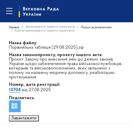
Законопроєкти, проєкти інших актів
Головна
Пошук за реквізитами
Картка законопроєкту, проєкту іншого акта
Назва файлу:
Порівняльна таблиця (29.08.2025).zip
Назва законопроєкту, проєкту іншого акта:
Проєкт Закону про внесення змін до деяких законів
України щодо забезпечення права військовослужбовців,
ветеранів та військовополонених, яких звільнено з
полону, на належну медичну допомогу, реабілітацію,
протезування
Номер, дата реєстрації:
13704
від 27.08.2025
Поділитись:
Завантажити