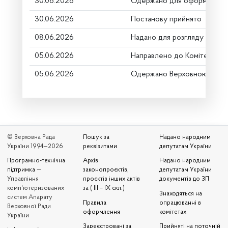
30.06.2026
Одержано для оформлення
30.06.2026
Постанову прийнято
08.06.2026
Надано для розгляду
05.06.2026
Направлено до Комітету
05.06.2026
Одержано Верховною Радо
© Верховна Рада
Пошук за
Надано народним
України 1994—2026
реквізитами
депутатам України
Програмно-технічна
Архів
Надано народним
підтримка
—
законопроєктів,
депутатам України
Управління
проєктів інших актів
документів до ЗП
комп'ютеризованих
за ( III – IX скл.)
Знаходяться на
систем Апарату
Правила
опрацюванні в
Верховної Ради
оформлення
комітетах
України
Зареєстровані за
Прийняті на поточній