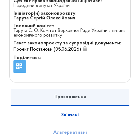
Суб'єкт права законодавчої ініціативи:
Народний депутат України
Ініціатор(и) законопроєкту:
Тарута Сергій Олексійович
Головний комітет:
Тарута С. О. Комітет Верховної Ради України з питань
економічного розвитку
Текст законопроєкту та супровідні документи:
Проєкт Постанови (05.06.2026)
Поділитись:
Проходження
Зв’язані
Альтернативні