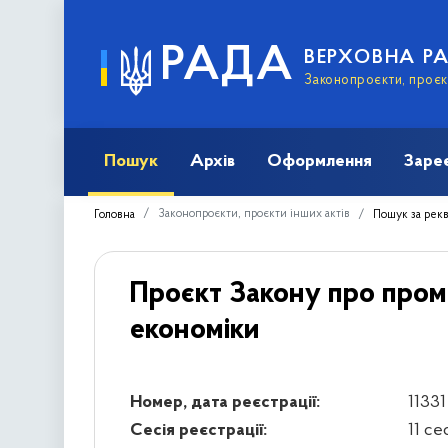
РАДА
ВЕРХОВНА Р
Законопроєкти, проєкт
Пошук
Архів
Оформлення
Заре
Законопроєкти, проєкти інших актів
Головна
Пошук за рек
Проєкт Закону про проми
економіки
Номер, дата реєстрації:
11331
Сесія реєстрації:
11 се