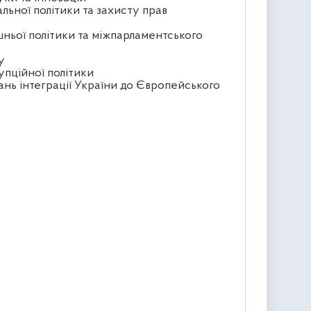
альної політики та захисту прав
шньої політики та міжпарламентського
у
упційної політики
ань інтеграції України до Європейського