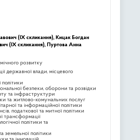
авович (IX скликання),
Кицак Богдан
ич (IX скликання),
Пуртова Анна
омічного розвитку
ції державної влади, місцевого
ї політики
іональної безпеки, оборони та розвідки
орту та інфраструктури
тики та житлово-комунальних послуг
ітарної та інформаційної політики
сів, податкової та митної політики
ої трансформації
логічної політики та
та земельної політики
уки та інновацій