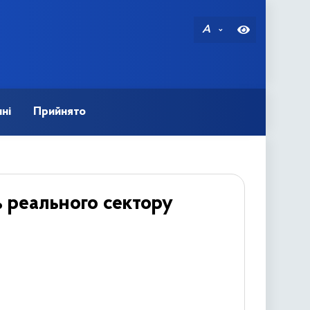
A
ні
Прийнято
ь реального сектору