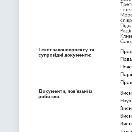
Треть
вете
Мере
спів
Підл
Раді
Клим
Сою
Текст законопроєкту та
Проє
супровідні документи:
Пода
Пояс
Порі
Проє
Документи, пов'язані із
Висн
роботою:
Наук
Висн
Висн
Висн
Дода