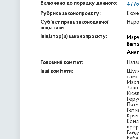
Включено до порядку денного:
4775
Рубрика законопроєкту:
Екон
Суб'єкт права законодавчої
Наро
ініціативи:
Ініціатор(и) законопроєкту:
Марч
Вікт
Анат
Головний комітет:
Ната
Інші комітети:
Шуля
само
Масл
Заві
Кісє
Геру
Поту
Гетм
Кряч
Бонд
прир
Гайд
Бабак