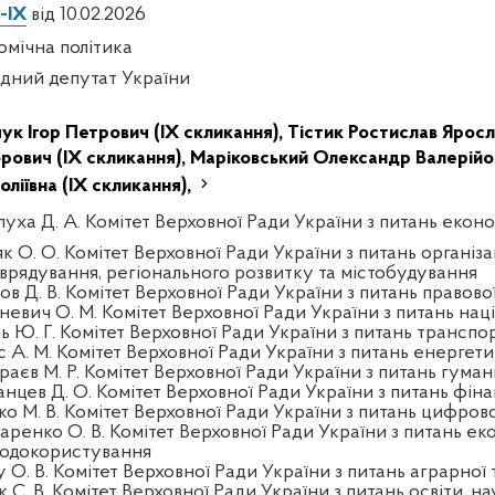
-IX
від 10.02.2026
омічна політика
дний депутат України
ук Ігор Петрович (IX скликання),
Тістик Ростислав Яросл
орович (IX скликання),
Маріковський Олександр Валерійов
оліївна (IX скликання),
луха Д. А. Комітет Верховної Ради України з питань екон
к О. О. Комітет Верховної Ради України з питань організа
врядування, регіонального розвитку та містобудування
ов Д. В. Комітет Верховної Ради України з питань правово
тневич О. М. Комітет Верховної Ради України з питань нац
ль Ю. Г. Комітет Верховної Ради України з питань трансп
с А. М. Комітет Верховної Ради України з питань енерге
раєв М. Р. Комітет Верховної Ради України з питань гуман
анцев Д. О. Комітет Верховної Ради України з питань фінан
ко М. В. Комітет Верховної Ради України з питань цифров
аренко О. В. Комітет Верховної Ради України з питань еко
одокористування
у О. В. Комітет Верховної Ради України з питань аграрної 
 С. В. Комітет Верховної Ради України з питань освіти, на