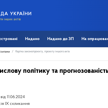
АДА УКРАЇНИ
и інших актів
єстровані
Надано
Надано до ЗП
На опрацюван
Картка законопроєкту, проєкту іншого акта
візитами
слову політику та прогнозованіст
 від 11.06.2024
сія IX скликання