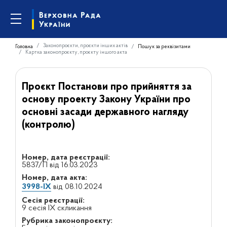
Законопроєкти, проєкти інших актів
Головна
Пошук за реквізитами
Картка законопроєкту, проєкту іншого акта
Проєкт Постанови про прийняття за
основу проекту Закону України про
основні засади державного нагляду
(контролю)
Номер, дата реєстрації:
5837/П від 16.03.2023
Номер, дата акта:
3998-IX
від 08.10.2024
Сесія реєстрації:
9 сесія IX скликання
Рубрика законопроєкту: