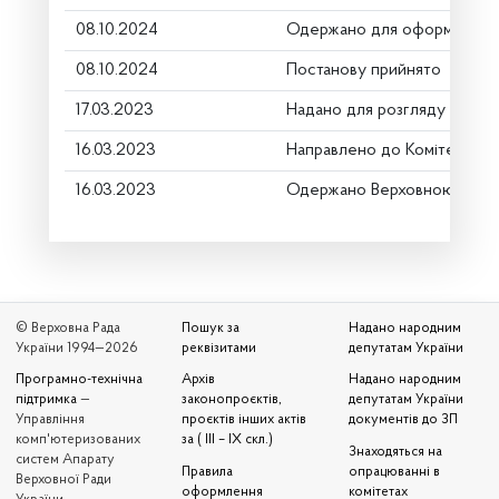
08.10.2024
Одержано для оформлення
08.10.2024
Постанову прийнято
17.03.2023
Надано для розгляду
16.03.2023
Направлено до Комітету
16.03.2023
Одержано Верховною Радо
© Верховна Рада
Пошук за
Надано народним
України 1994—2026
реквізитами
депутатам України
Програмно-технічна
Архів
Надано народним
підтримка
—
законопроєктів,
депутатам України
Управління
проєктів інших актів
документів до ЗП
комп'ютеризованих
за ( III – IX скл.)
Знаходяться на
систем Апарату
Правила
опрацюванні в
Верховної Ради
оформлення
комітетах