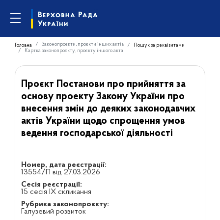
Законопроєкти, проєкти інших актів
Головна
Пошук за реквізитами
Картка законопроєкту, проєкту іншого акта
Проєкт Постанови про прийняття за
основу проекту Закону України про
внесення змін до деяких законодавчих
актів України щодо спрощення умов
ведення господарської діяльності
Номер, дата реєстрації:
13554/П від 27.03.2026
Сесія реєстрації:
15 сесія IX скликання
Рубрика законопроєкту:
Галузевий розвиток