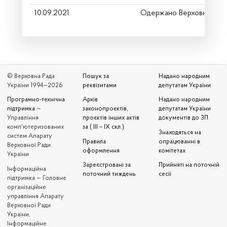
10.09.2021
Одержано Верховною Ра
© Верховна Рада
Пошук за
Надано народним
України 1994—2026
реквізитами
депутатам України
Програмно-технічна
Архів
Надано народним
підтримка
—
законопроєктів,
депутатам України
Управління
проєктів інших актів
документів до ЗП
комп'ютеризованих
за ( III – IX скл.)
Знаходяться на
систем Апарату
Правила
опрацюванні в
Верховної Ради
оформлення
комітетах
України
Зареєстровані за
Прийняті на поточній
Iнформаційна
поточний тиждень
сесії
підтримка — Головне
організаційне
управління Апарату
Верховної Ради
України,
Інформаційне