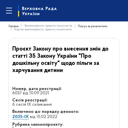
Законопроєкти, проєкти інших актів
Головна
Пошук за реквізитами
Картка законопроєкту, проєкту іншого акта
Проєкт Закону про внесення змін до
статті 35 Закону України "Про
дошкільну освіту" щодо пільги за
харчування дитини
Номер, дата реєстрації:
6037 від 10.09.2021
Сесія реєстрації:
6 сесія IX скликання
Включено до порядку денного:
2035-IX
від 15.02.2022
Рубрика законопроєкту: