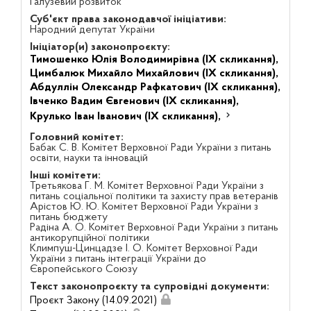
Галузевий розвиток
Суб'єкт права законодавчої ініціативи:
Народний депутат України
Ініціатор(и) законопроєкту:
Тимошенко Юлія Володимирівна (IX скликання),
Цимбалюк Михайло Михайлович (IX скликання),
Абдуллін Олександр Рафкатович (IX скликання),
Івченко Вадим Євгенович (IX скликання),
Крулько Іван Іванович (IX скликання),
Головний комітет:
Бабак С. В. Комітет Верховної Ради України з питань
освіти, науки та інновацій
Інші комітети:
Третьякова Г. М. Комітет Верховної Ради України з
питань соціальної політики та захисту прав ветеранів
Арістов Ю. Ю. Комітет Верховної Ради України з
питань бюджету
Радіна А. О. Комітет Верховної Ради України з питань
антикорупційної політики
Климпуш-Цинцадзе І. О. Комітет Верховної Ради
України з питань інтеграції України до
Європейського Союзу
Текст законопроєкту та супровідні документи:
Проєкт Закону (14.09.2021)