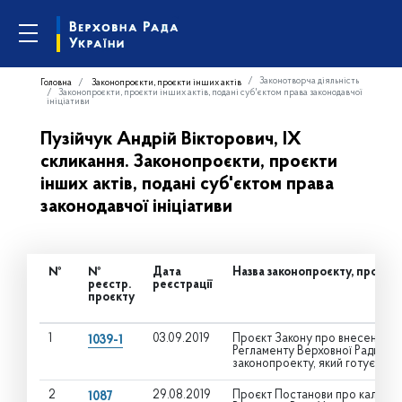
Законотворча діяльність
Головна
Законопроєкти, проєкти інших актів
Законопроєкти, проєкти інших актів, подані суб'єктом права законодавчої
ініціативи
Пузійчук Андрій Вікторович, IX
скликання. Законопроєкти, проєкти
інших актів, подані суб'єктом права
законодавчої ініціативи
№
№
Дата
Назва законопроєкту, проєкту
реєстр.
реєстрації
проєкту
1
03.09.2019
Проєкт Закону про внесення змі
1039-1
Регламенту Верховної Ради Укр
законопроекту, який готується
2
29.08.2019
Проєкт Постанови про календа
1087