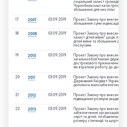
соціальний захист громадян, я
Чорнобильської катастрофи" щ
збільшення для них пільг
17
03.09.2019
Проєкт Закону про внесення зм
2007
збільшення суми індексації
18
03.09.2019
Проєкт Закону про внесення зм
2008
захист дітей війни" щодо підв
дітей війни та збільшення для 
послугами
19
03.09.2019
Проєкт Закону про внесення зм
2010
загальнообов'язкове державне
дострокового призначення пен
які втратили роботу до досягне
20
03.09.2019
Проєкт Закону про внесення змі
2011
Державний бюджет України на 
допомоги малозабезпеченим сім
21
03.09.2019
Проєкт Закону про внесення зм
2012
підвищення розмірів академічно
22
03.09.2019
Проєкт Закону про внесення змі
2013
забезпечення організаційно-пр
сиріт та дітей, позбавлених ба
розміру стипендії та щорічної