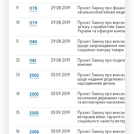
9
29.08.2019
Проєкт Закону про фінансове 
1178
загальнообов'язкове медичне с
10
29.08.2019
Проєкт Закону про внесення зм
1179
зв'язку з прийняттям Закону У
України та офшорні компанії"
11
29.08.2019
Проєкт Закону про внесення зм
1180
(щодо запровадження зниженої 
соціально значущі товари та по
12
29.08.2019
Проєкт Закону про податковий
1181
компанії
13
03.09.2019
Проєкт Закону про внесення зм
2002
щодо надання додаткової оплачу
народженням дитини
14
03.09.2019
Проєкт Закону про внесення зм
2003
посилення державних гарантій 
та високогірних населених пун
15
03.09.2019
Проєкт Закону про внесення зм
2005
ветеранів війни, гарантії їх со
соціального захисту ветеранів 
16
03.09.2019
Проєкт Закону про внесення змі
2006