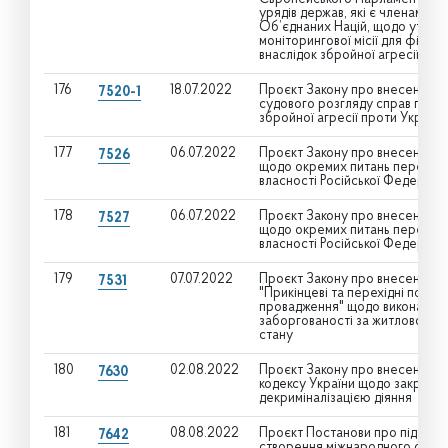
урядів держав, які є членами Г
Об’єднаних Націй, щодо утворе
моніторингової місії для фіксаці
внаслідок збройної агресії на т
176
18.07.2022
Проєкт Закону про внесення зм
7520-1
судового розгляду справ про в
збройної агресії проти України
177
06.07.2022
Проєкт Закону про внесення зм
7526
щодо окремих питань передачі
власності Російської Федерації 
178
06.07.2022
Проєкт Закону про внесення зм
7527
щодо окремих питань передачі
власності Російської Федерації 
179
07.07.2022
Проєкт Закону про внесення змі
7531
"Прикінцеві та перехідні поло
провадження" щодо виконання 
заборгованості за житлово-кому
стану
180
02.08.2022
Проєкт Закону про внесення з
7630
кодексу України щодо закриття
декриміналізацією діяння
181
08.08.2022
Проєкт Постанови про підтримку
7642
створення міжнародного студе