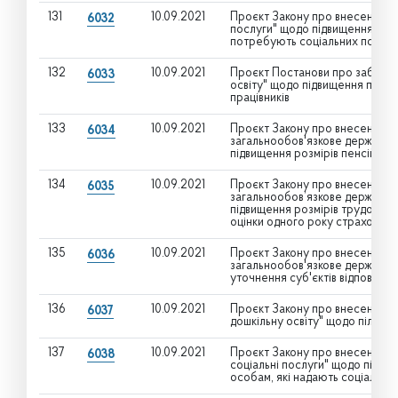
131
10.09.2021
Проєкт Закону про внесення зм
6032
послуги" щодо підвищення соці
потребують соціальних послуг
132
10.09.2021
Проєкт Постанови про забезпе
6033
освіту" щодо підвищення посад
працівників
133
10.09.2021
Проєкт Закону про внесення зм
6034
загальнообов'язкове державне
підвищення розмірів пенсій за
134
10.09.2021
Проєкт Закону про внесення зм
6035
загальнообов’язкове державне
підвищення розмірів трудових 
оцінки одного року страхового
135
10.09.2021
Проєкт Закону про внесення зм
6036
загальнообов'язкове державне
уточнення суб'єктів відповідал
136
10.09.2021
Проєкт Закону про внесення зм
6037
дошкільну освіту" щодо пільги 
137
10.09.2021
Проєкт Закону про внесення змі
6038
соціальні послуги" щодо підви
особам, які надають соціальні 