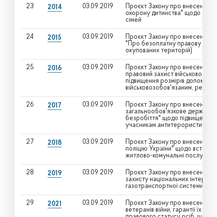
23
03.09.2019
Проєкт Закону про внесення змі
2014
охорону дитинства" щодо збільш
сімей
24
03.09.2019
Проєкт Закону про внесення до
2015
"Про безоплатну правову допо
окупованих територій)
25
03.09.2019
Проєкт Закону про внесення змі
2016
правовий захист військовослужб
підвищення розмірів допомоги 
військовозобов'язаним, резерві
26
03.09.2019
Проєкт Закону про внесення зм
2017
загальнообов'язкове державне
безробіття" щодо підвищення 
учасникам антитерористичної о
27
03.09.2019
Проєкт Закону про внесення зм
2018
поліцію України" щодо встанов
житлово-комунальні послуги
28
03.09.2019
Проєкт Закону про внесення зм
2019
захисту національних інтересів
газотранспортної системи Укр
29
03.09.2019
Проєкт Закону про внесення зм
2021
ветеранів війни, гарантії їх с
правового статусу осіб, що в 