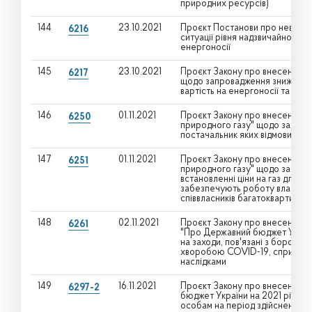
природних ресурсів)
144
23.10.2021
Проєкт Постанови про невідкла
6216
ситуації рівня надзвичайної, щ
енергоносії
145
23.10.2021
Проєкт Закону про внесення зм
6217
щодо запровадження зниженого
вартість на енергоносії та пов’
146
01.11.2021
Проєкт Закону про внесення зм
6250
природного газу" щодо захисту
постачальник яких відмовився в
147
01.11.2021
Проєкт Закону про внесення зм
6251
природного газу" щодо забезп
встановленні ціни на газ для О
забезпечують роботу власних 
співвласників багатоквартирно
148
02.11.2021
Проєкт Закону про внесення зм
6261
"Про Державний бюджет України
на заходи, пов'язані з борот
хворобою COVID-19, спричине
наслідками
149
16.11.2021
Проєкт Закону про внесення з
6297-2
бюджет України на 2021 рік" 
особам на період здійснення 