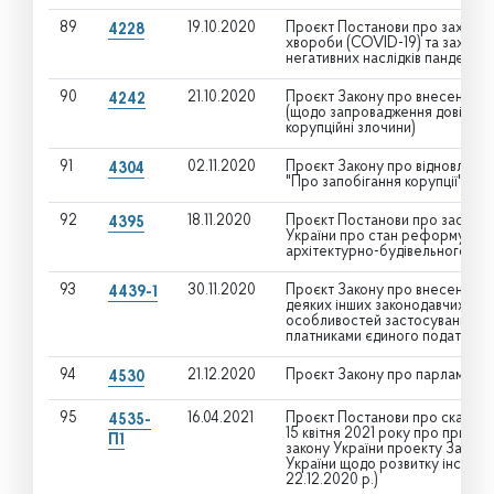
89
19.10.2020
Проєкт Постанови про заходи 
4228
хвороби (COVID-19) та захисту 
негативних наслідків пандемії т
90
21.10.2020
Проєкт Закону про внесення зм
4242
(щодо запровадження довічного
корупційні злочини)
91
02.11.2020
Проєкт Закону про відновлення
4304
"Про запобігання корупції" та 
92
18.11.2020
Проєкт Постанови про заслухов
4395
України про стан реформуванн
архітектурно-будівельного ко
93
30.11.2020
Проєкт Закону про внесення зм
4439-1
деяких інших законодавчих акт
особливостей застосування ре
платниками єдиного податку
94
21.12.2020
Проєкт Закону про парламент
4530
95
16.04.2021
Проєкт Постанови про скасуван
4535-
15 квітня 2021 року про прийнят
П1
закону України проекту Закону 
України щодо розвитку інститу
22.12.2020 р.)