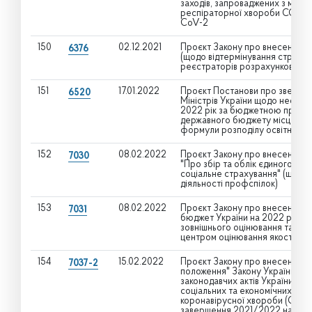
заходів, запроваджених з мет
респіраторної хвороби COVID-
CoV-2
150
02.12.2021
Проєкт Закону про внесення зм
6376
(щодо відтермінування строкі
реєстраторів розрахункових о
151
17.01.2022
Проєкт Постанови про звернен
6520
Міністрів України щодо необхід
2022 рік за бюджетною програ
державного бюджету місцевим 
формули розподілу освітньої с
152
08.02.2022
Проєкт Закону про внесення змі
7030
"Про збір та облік єдиного вн
соціальне страхування" (щодо
діяльності профспілок)
153
08.02.2022
Проєкт Закону про внесення з
7031
бюджет України на 2022 рік" щ
зовнішнього оцінювання та моні
центром оцінювання якості осв
154
15.02.2022
Проєкт Закону про внесення змін
7037-2
положення" Закону України "Пр
законодавчих актів України, с
соціальних та економічних гара
коронавірусної хвороби (COVI
завершення 2021/2022 навчал