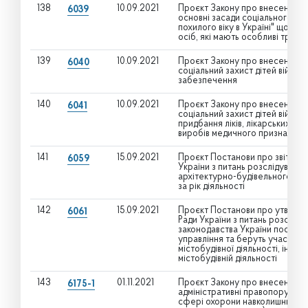
138
10.09.2021
Проєкт Закону про внесення змі
6039
основні засади соціального зах
похилого віку в Україні" щодо 
осіб, які мають особливі труд
139
10.09.2021
Проєкт Закону про внесення змі
6040
соціальний захист дітей війни"
забезпечення
140
10.09.2021
Проєкт Закону про внесення змі
6041
соціальний захист дітей війни" 
придбання ліків, лікарських зас
виробів медичного призначенн
141
15.09.2021
Проєкт Постанови про звіт Тимч
6059
України з питань розслідування
архітектурно-будівельного ко
за рік діяльності
142
15.09.2021
Проєкт Постанови про утворенн
6061
Ради України з питань розслід
законодавства України посадо
управління та беруть участь у 
містобудівної діяльності, іншим
містобудівній діяльності
143
01.11.2021
Проєкт Закону про внесення зм
6175-1
адміністративні правопорушенн
сфері охорони навколишнього