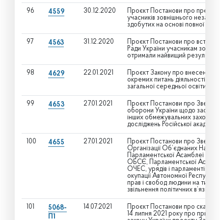
96
30.12.2020
Проєкт Постанови про премії В
4559
учасників зовнішнього незалеж
здобутих на основі повної зага
97
31.12.2020
Проєкт Постанови про встанов
4563
Ради України учасникам зовніш
отримали найвищий результат
98
22.01.2021
Проєкт Закону про внесення зм
4629
окремих питань діяльності ліце
загальної середньої освіти
99
27.01.2021
Проєкт Постанови про Зверненн
4653
оборони України щодо застосу
інших обмежувальних заходів (
досліджень Російської академії 
100
27.01.2021
Проєкт Постанови про Звернен
4655
Організації Об’єднаних Націй,
Парламентської Асамблеї Ради
ОБСЄ, Парламентської Асамбл
ОЧЕС, урядів і парламентів де
окупації Автономної Республік
прав і свобод людини на тимча
звільнення політичних в’язнів -
101
14.07.2021
Проєкт Постанови про скасуван
5068-
14 липня 2021 року про прийнят
П1