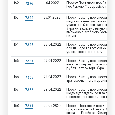
162
11.04.2022
Проєкт Постанови про Заяву В
7276
Російською Федерацією геноцид
163
27.04.2022
Проєкт Закону про внесення зм
7322
щодо визнання учасниками бой
участь в здійсненні заходів н
України, захисту безпеки насел
військовою агресією Російської
питань
164
28.04.2022
Проєкт Закону про внесення змі
7325
освіти щодо врегулювання окрем
умовах воєнного стану
165
29.04.2022
Проєкт Закону про внесення зм
7334
валютні операції" та інших зако
рубля на території України)
166
29.04.2022
Проєкт Закону про внесення зм
7335
транскордонного переміщення 
167
29.04.2022
Проєкт Закону про внесення зм
7336
щодо відповідальності за пор
поводження з іноземною валют
168
02.05.2022
Проєкт Постанови про Звернен
7341
представників та Сенату Кон
визнання Російської Федераці