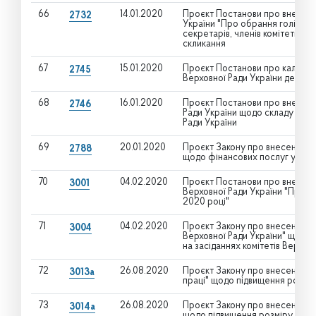
66
14.01.2020
Проєкт Постанови про внесенн
2732
України "Про обрання голів, пер
секретарів, членів комітетів В
скликання
67
15.01.2020
Проєкт Постанови про календа
2745
Верховної Ради України дев'ят
68
16.01.2020
Проєкт Постанови про внесенн
2746
Ради України щодо складу тимч
Ради України
69
20.01.2020
Проєкт Закону про внесення зм
2788
щодо фінансових послуг у галу
70
04.02.2020
Проєкт Постанови про внесенн
3001
Верховної Ради України "Про ві
2020 році"
71
04.02.2020
Проєкт Закону про внесення зм
3004
Верховної Ради України" щодо
на засіданнях комітетів Верхов
72
26.08.2020
Проєкт Закону про внесення зм
3013а
праці" щодо підвищення розмірі
73
26.08.2020
Проєкт Закону про внесення з
3014а
щодо підвищення розміру прож