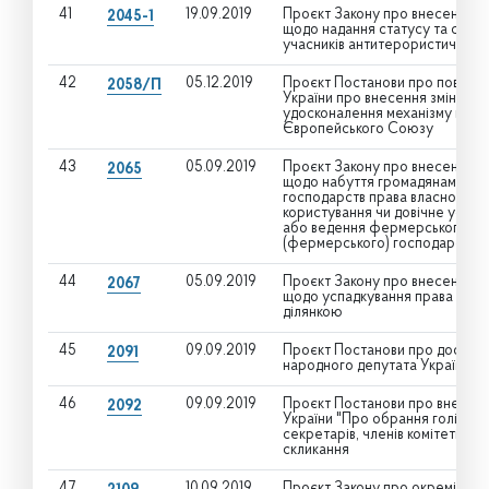
41
19.09.2019
Проєкт Закону про внесення зм
2045-1
щодо надання статусу та соціа
учасників антитерористичної о
42
05.12.2019
Проєкт Постанови про поверн
2058/П
України про внесення змін до 
удосконалення механізму набл
Європейського Союзу
43
05.09.2019
Проєкт Закону про внесення зм
2065
щодо набуття громадянами Укр
господарств права власності на 
користування чи довічне успад
або ведення фермерського гос
(фермерського) господарства)
44
05.09.2019
Проєкт Закону про внесення зм
2067
щодо успадкування права пост
ділянкою
45
09.09.2019
Проєкт Постанови про достро
2091
народного депутата України К
46
09.09.2019
Проєкт Постанови про внесенн
2092
України "Про обрання голів, пер
секретарів, членів комітетів В
скликання
47
10.09.2019
Проєкт Закону про окремі пита