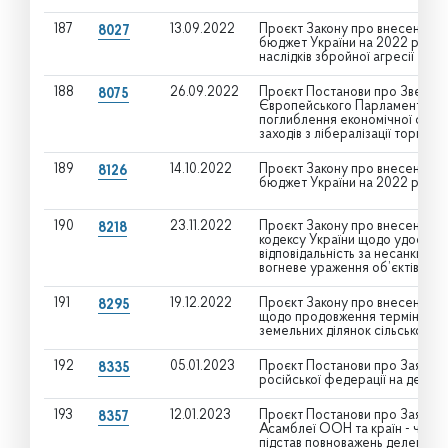
187
13.09.2022
Проєкт Закону про внесення з
8027
бюджет України на 2022 рік" щ
наслідків збройної агресії
188
26.09.2022
Проєкт Постанови про Звернен
8075
Європейського Парламенту та
поглиблення економічної співп
заходів з лібералізації торгівлі
189
14.10.2022
Проєкт Закону про внесення з
8126
бюджет України на 2022 рік"
190
23.11.2022
Проєкт Закону про внесення змі
8218
кодексу України щодо удоскон
відповідальність за несанкціо
вогневе ураження об’єктів на т
191
19.12.2022
Проєкт Закону про внесення зм
8295
щодо продовження терміну дії 
земельних ділянок сільського
192
05.01.2023
Проєкт Постанови про Заяву В
8335
російської федерації на держав
193
12.01.2023
Проєкт Постанови про Заяву Ве
8357
Асамблеї ООН та країн - член
підстав повноважень делегації