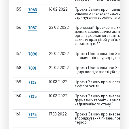
155
16.02.2022
Проєкт Закону про підвищення 
7063
рядового і начальницького скла
стримування збройної агресії 
156
22.02.2022
Пропозиції Президента України
7087
деяких законодавчих актів Укр
органів державної влади та орг
захисту прав дітей у зв’язку з
справах дітей"
157
22.02.2022
Проєкт Постанови про Звернен
7090
парламентів та урядів держав 
158
22.02.2022
Проєкт Постанови про Заяву В
7091
щодо послідовності дій з дееск
159
10.03.2022
Проєкт Закону про внесення зм
7132
в сфері освіти
160
10.03.2022
Проєкт Закону про внесення зм
7133
державних гарантій в умовах во
надзвичайного стану
161
17.03.2022
Проєкт Закону про внесення зм
7173
впорядкування питань, пов’яза
період