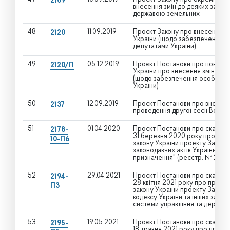
2109
внесення змін до деяких закон
державою земельних
48
11.09.2019
Проєкт Закону про внесення зм
2120
України (щодо забезпечення о
депутатами України)
49
05.12.2019
Проєкт Постанови про поверн
2120/П
України про внесення змін до 
(щодо забезпечення особисто
України)
50
12.09.2019
Проєкт Постанови про внесенн
2137
проведення другої сесії Верхов
51
01.04.2020
Проєкт Постанови про скасуван
2178-
31 березня 2020 року про прийн
10-П6
закону України проекту Закону
законодавчих актів України що
призначення" (реєстр. № 2178-10
52
29.04.2021
Проєкт Постанови про скасуван
2194-
28 квітня 2021 року про прийнят
П3
закону України проекту Закону
кодексу України та інших зако
системи управління та дерегул
53
19.05.2021
Проєкт Постанови про скасуван
2195-
18 травня 2021 року про прийня