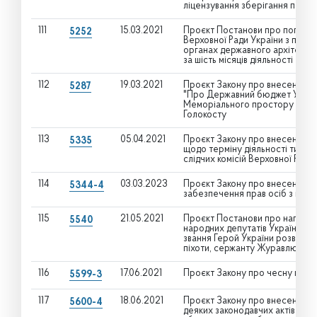
ліцензування зберігання пальн
111
15.03.2021
Проєкт Постанови про попередні
5252
Верховної Ради України з питан
органах державного архітекту
за шість місяців діяльності
112
19.03.2021
Проєкт Закону про внесення зм
5287
"Про Державний бюджет Україн
Меморіального простору пам’ят
Голокосту
113
05.04.2021
Проєкт Закону про внесення зм
5335
щодо терміну діяльності тимча
слідчих комісій Верховної Ради
114
03.03.2023
Проєкт Закону про внесення зм
5344-4
забезпечення прав осіб з інва
115
21.05.2021
Проєкт Постанови про направл
5540
народних депутатів України П
звання Герой України розвідни
піхоти, сержанту Журавлю Яро
116
17.06.2021
Проєкт Закону про чесну політ
5599-3
117
18.06.2021
Проєкт Закону про внесення зм
5600-4
деяких законодавчих актів Укр