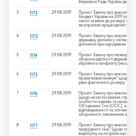
Верховної Ради України дев'ят
3
29.08.2019
Проєкт Закону про внесення з
1172
бюджет України на 2019 рік" щ
пенсії за віком до розміру фак
які втратили працездатність
4
29.08.2019
Проєкт Закону про внесення змі
1173
державну допомогу сім'ям з ді
допомоги при народженні дити
5
29.08.2019
Проєкт Закону про незворотніс
1174
обороноздатності держави в ум
збройного конфлікту (незастос
6
29.08.2019
Проєкт Закону про внесення змі
1175
прожитковий мінімум" щодо зат
рівні фактичного розміру
7
29.08.2019
Проєкт Закону про внесення зм
1176
(щодо незастосування строків 
особистої наживи та незаконно
Об'єднаних Сил (ООС), а тако
відповідальності за злочини, с
оборонного замовлення або пр
8
29.08.2019
Проєкт Закону про внесення зм
1177
природного газу" (щодо спрям
видобутку на потреби населенн