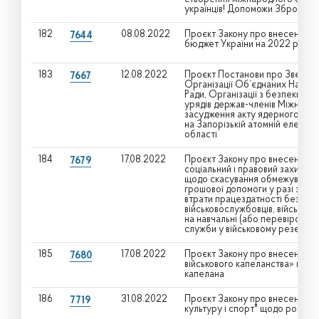
українців! Допоможи Збройним
182
08.08.2022
Проєкт Закону про внесення з
7644
бюджет України на 2022 рік"
183
12.08.2022
Проєкт Постанови про Звернен
7667
Організації Об’єднаних Націй
Ради, Організації з безпеки та 
урядів держав-членів Міжнарод
засудження акту ядерного тер
на Запорізькій атомній електро
області
184
17.08.2022
Проєкт Закону про внесення змі
7679
соціальний і правовий захист ві
щодо скасування обмежувальни
грошової допомоги у разі загибе
втрати працездатності без вст
військовослужбовців, військовоз
на навчальні (або перевірочні)
служби у військовому резерві
185
17.08.2022
Проєкт Закону про внесення з
7680
військового капеланства» щодо
капелана
186
31.08.2022
Проєкт Закону про внесення зм
7719
культуру і спорт" щодо розмежу