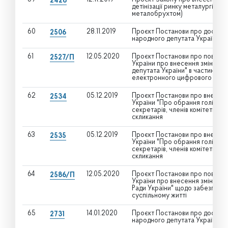
2426
детінізації ринку металургійної
металобрухтом)
60
28.11.2019
Проєкт Постанови про достро
2506
народного депутата України К
61
12.05.2020
Проєкт Постанови про поверн
2527/П
України про внесення змін до 
депутата України" в частині з
електронного цифрового підпи
62
05.12.2019
Проєкт Постанови про внесенн
2534
України "Про обрання голів, пер
секретарів, членів комітетів В
скликання
63
05.12.2019
Проєкт Постанови про внесенн
2535
України "Про обрання голів, пер
секретарів, членів комітетів В
скликання
64
12.05.2020
Проєкт Постанови про поверн
2586/П
України про внесення зміни до
Ради України" щодо забезпеченн
суспільному житті
65
14.01.2020
Проєкт Постанови про достро
2731
народного депутата України Вен