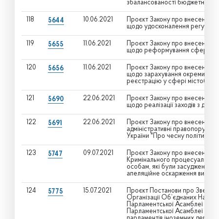
збалансованості бюджетних н
118
10.06.2021
Проєкт Закону про внесення зм
5644
щодо удосконалення регулюван
119
11.06.2021
Проєкт Закону про внесення зм
5655
щодо реформування сфери міст
120
11.06.2021
Проєкт Закону про внесення з
5656
щодо зарахування окремих адм
реєстрацію у сфері містобудівн
121
22.06.2021
Проєкт Закону про внесення зм
5690
щодо реалізації заходів з деолі
122
22.06.2021
Проєкт Закону про внесення зм
5691
адміністративні правопорушення
України "Про чесну політику та
123
09.07.2021
Проєкт Закону про внесення зм
5747
Кримінального процесуального
особам, які були засуджені до 
апеляційне оскарження вироку
124
15.07.2021
Проєкт Постанови про Звернен
5775
Організації Об’єднаних Націй,
Парламентської Асамблеї ОБС
Парламентської Асамблеї ОЧЕС
парламентів іноземних держав