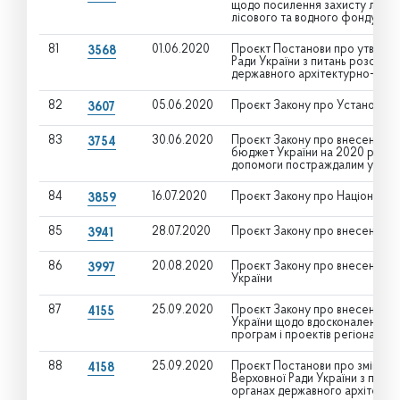
щодо посилення захисту лісів,
лісового та водного фонду, то
81
01.06.2020
Проєкт Постанови про утворенн
3568
Ради України з питань розсліду
державного архітектурно-буді
82
05.06.2020
Проєкт Закону про Установу бі
3607
83
30.06.2020
Проєкт Закону про внесення з
3754
бюджет України на 2020 рік" (що
допомоги постраждалим у захі
84
16.07.2020
Проєкт Закону про Національну
3859
85
28.07.2020
Проєкт Закону про внесення з
3941
86
20.08.2020
Проєкт Закону про внесення зм
3997
України
87
25.09.2020
Проєкт Закону про внесення зм
4155
України щодо вдосконалення п
програм і проектів регіональн
88
25.09.2020
Проєкт Постанови про зміни у ск
4158
Верховної Ради України з питан
органах державного архітекту