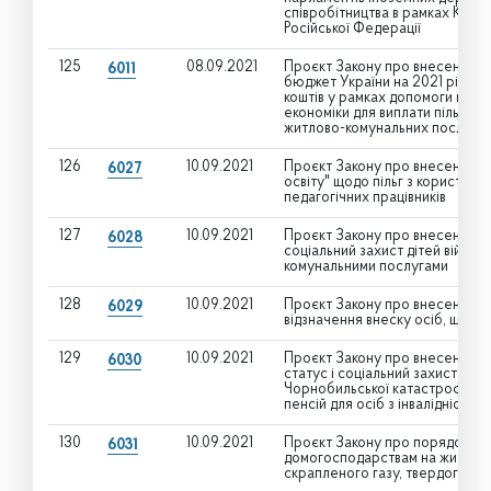
співробітництва в рамках Кримс
Російської Федерації
125
08.09.2021
Проєкт Закону про внесення з
6011
бюджет України на 2021 рік” 
коштів у рамках допомоги краї
економіки для виплати пільг і 
житлово-комунальних послуг
126
10.09.2021
Проєкт Закону про внесення змі
6027
освіту" щодо пільг з користува
педагогічних працівників
127
10.09.2021
Проєкт Закону про внесення змі
6028
соціальний захист дітей війни"
комунальними послугами
128
10.09.2021
Проєкт Закону про внесення зм
6029
відзначення внеску осіб, що бо
129
10.09.2021
Проєкт Закону про внесення зм
6030
статус і соціальний захист гро
Чорнобильської катастрофи" щ
пенсій для осіб з інвалідністю
130
10.09.2021
Проєкт Закону про порядок пр
6031
домогосподарствам на житлово
скрапленого газу, твердого та 