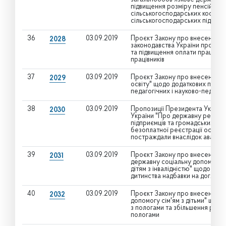
підвищення розміру пенсій осо
сільськогосподарських коопер
сільськогосподарських підприєм
36
03.09.2019
Проєкт Закону про внесення зм
2028
законодавства України про охо
та підвищення оплати праці д
працівників
37
03.09.2019
Проєкт Закону про внесення змі
2029
освіту" щодо додаткових пільг 
педагогічних і науково-педагог
38
03.09.2019
Пропозиції Президента України
2030
України "Про державну реєстра
підприємців та громадських фо
безоплатної реєстрації особам 
постраждали внаслідок аварії 
39
03.09.2019
Проєкт Закону про внесення змі
2031
державну соціальну допомогу о
дітям з інвалідністю" щодо під
дитинства надбавки на догляд
40
03.09.2019
Проєкт Закону про внесення зм
2032
допомогу сім'ям з дітьми" щодо
з пологами та збільшення розмір
пологами