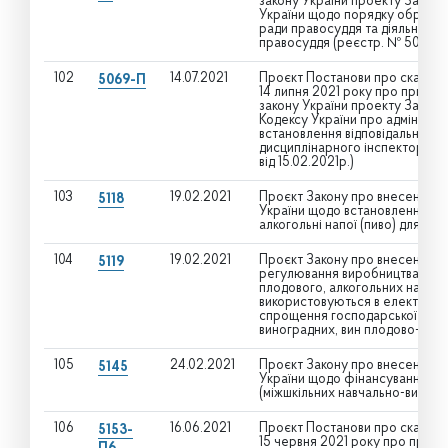
закону України проекту Закону 
України щодо порядку обрання 
ради правосуддя та діяльності
правосуддя (реєстр. № 5068 від
102
14.07.2021
Проєкт Постанови про скасуван
5069-П
14 липня 2021 року про прийнят
закону України проекту Закону 
Кодексу України про адмініст
встановлення відповідальності
дисциплінарного інспектора В
від 15.02.2021р.)
103
19.02.2021
Проєкт Закону про внесення зм
5118
України щодо встановлення зни
алкогольні напої (пиво) для ма
104
19.02.2021
Проєкт Закону про внесення зм
5119
регулювання виробництва і обі
плодового, алкогольних напоїв,
використовуються в електронн
спрощення господарської діяль
виноградних, вин плодово-ягідн
105
24.02.2021
Проєкт Закону про внесення зм
5145
України щодо фінансування мі
(міжшкільних навчально-виробн
106
16.06.2021
Проєкт Постанови про скасуван
5153-
15 червня 2021 року про прийня