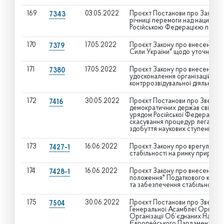
169
03.05.2022
Проєкт Постанови про Заяву Ве
7343
річниці перемоги над нацизмом
Російською Федерацією перем
170
17.05.2022
Проєкт Закону про внесення зм
7379
Сили України" щодо уточнення
171
17.05.2022
Проєкт Закону про внесення зм
7380
удосконалення організаційно-п
контррозвідувальної діяльності
172
30.05.2022
Проєкт Постанови про Зверненн
7416
демократичних держав світу що
урядом Російської Федерації пр
скасування процедур легалізаці
здобуття наукових ступенів
173
16.06.2022
Проєкт Закону про врегулюван
7427-1
стабільності на ринку природн
174
16.06.2022
Проєкт Закону про внесення зм
7428-1
положення" Податкового кодек
та забезпечення стабільності 
175
30.06.2022
Проєкт Постанови про Звернен
7504
Генеральної Асамблеї Організа
Організації Об’єднаних Націй 
Європейського Парламенту, Євр