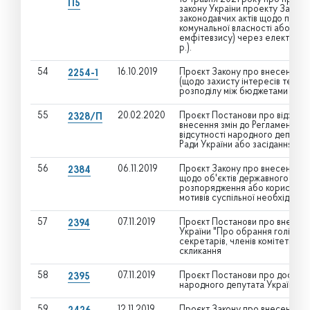
П5
закону України проекту Закону
законодавчих актів щодо прода
комунальної власності або прав
емфітевзису) через електронні 
р.).
54
16.10.2019
Проєкт Закону про внесення з
2254-1
(щодо захисту інтересів терито
розподілу між бюджетами подат
55
20.02.2020
Проєкт Постанови про відхиле
2328/П
внесення змін до Регламенту В
відсутності народного депутат
Ради України або засіданнях ко
56
06.11.2019
Проєкт Закону про внесення зм
2384
щодо об'єктів державного (ком
розпорядження або користуван
мотивів суспільної необхідност
57
07.11.2019
Проєкт Постанови про внесенн
2394
України "Про обрання голів, пер
секретарів, членів комітетів В
скликання
58
07.11.2019
Проєкт Постанови про достро
2395
народного депутата України Лу
59
12.11.2019
Проєкт Закону про внесення зм