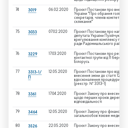
74
06.02.2020
Проєкт Постанови про внесенн
3019
України "Про обрання голів, пер
секретарів, членів комітетів В
скликання"
75
07.02.2020
Проєкт Постанови про направл
3033
депутата України Пузійчука А.
врегулювання комплексу пробл
ради Радомишльського району 
76
17.03.2020
Проєкт Постанови про результ
3229
контактної групи від 11 березня
Білорусь
77
12.05.2020
Проєкт Постанови про відхиле
3313-1/
внесення зміни до статті 120 Р
П
вдосконалення процедури розг
(реєстр. № 3313-1)
78
17.04.2020
Проєкт Закону про внесення зм
3361
щодо перших кроків дерегуляці
відповідальності
79
12.05.2020
Проєкт Закону про фінансове 
3464
загальнообов’язкове медичне с
80
22.05.2020
Проєкт Закону про внесення зм
3526