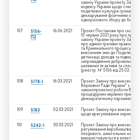
П6
закону України проекту Закону
кодексу України щодо стимулюва
податкової культури громадян
декларування фізичними особам
одноразового збору до бюджету
107
16.06.2021
Проєкт Постанови про скасуван
5156-
15 червня 2021 року про прийня
П2
закону України проекту Закону
про адміністративні правопору
та Кримінального процесуальног
внесенням змін до Податковог
детінізації доходів та підвище
запровадження добровільного
належних їм активів та сплати
(реєстр. № 5156 від 25.02.2021 
108
16.03.2021
Проєкт Закону про внесення зм
5178-1
Верховної Ради України" з ме
законопроектної роботи Верховн
процедурних керівних принципів
демократичному парламенті
109
02.03.2021
Проєкт Закону про внесення зм
5183
щодо врегулювання окремих п
110
30.03.2021
Проєкт Закону про внесення зм
5242-1
регулювання виробництва і обі
плодового, алкогольних напоїв,
використовуються в електронн