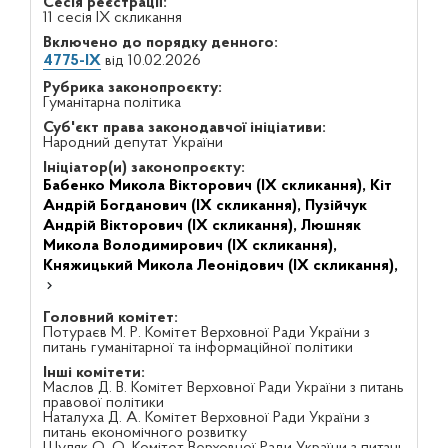
Сесія реєстрації:
11 сесія IX скликання
Включено до порядку денного:
4775-IX
від 10.02.2026
Рубрика законопроєкту:
Гуманітарна політика
Суб'єкт права законодавчої ініціативи:
Народний депутат України
Ініціатор(и) законопроєкту:
Бабенко Микола Вікторович (IX скликання),
Кіт
Андрій Богданович (IX скликання),
Пузійчук
Андрій Вікторович (IX скликання),
Люшняк
Микола Володимирович (IX скликання),
Княжицький Микола Леонідович (IX скликання),
Головний комітет:
Потураєв М. Р. Комітет Верховної Ради України з
питань гуманітарної та інформаційної політики
Інші комітети:
Маслов Д. В. Комітет Верховної Ради України з питань
правової політики
Наталуха Д. А. Комітет Верховної Ради України з
питань економічного розвитку
Шуляк О. О. Комітет Верховної Ради України з питань