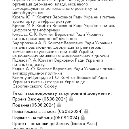
організації державної влади, місцевого
самоврядування, регіонального розвитку та
містобудування
Кісєль Ю. Г. Комітет Верховної Ради України з питань
транспорту та інфраструктури
Крячко М. В. Комітет Верховної Ради України з питань
цифрової трансформації
Іонушас С. К. Комітет Верховної Ради України з
питань правоохоронної діяльності
Задорожний А. В. Комітет Верховної Ради України з
питань прав людини, деокупації та реінтеграції
тимчасово окупованих територій України,
національних меншин і міжнаціональних відносин
Підласа Р. А. Комітет Верховної Ради України з
питань бюджету
Радіна А. О. Комітет Верховної Ради України з питань
антикорупційної політики
Климпуш-Цинцадзе І. О. Комітет Верховної Ради
України з питань інтеграції України до
Європейського Союзу
Текст законопроєкту та супровідні документи:
Проєкт Закону (05.08.2024)
Подання (05.08.2024)
Пояснювальна записка (05.08.2024)
Порівняльна таблиця (05.08.2024)
Проєкт Постанови до Закону (іншого Акта)