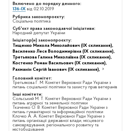
Включено до порядку денного:
136-IX
від 02.10.2019
Рубрика законопроєкту:
Соціальна політика
Суб'єкт права законодавчої ініціативи:
Народний депутат України
Ініціатор(и) законопроєкту:
Тищенко Микола Миколайович (IX скликання),
Василенко Леся Володимирівна (IX скликання),
Третьякова Галина Миколаївна (IX скликання),
Костенко Роман Васильович (IX скликання),
Рахманін Сергій Іванович (IX скликання),
Головний комітет:
Третьякова Г. М. Комітет Верховної Ради України з
питань соціальної політики та захисту прав ветеранів
Інші комітети:
Сольський М. Т. Комітет Верховної Ради України з
питань аграрної та земельної політики
Ткаченко О. В. Комітет Верховної Ради України з
питань гуманітарної та інформаційної політики
Клочко А. А. Комітет Верховної Ради України з
питань організації державної влади, місцевого
самоврядування, регіонального розвитку та
містобудування