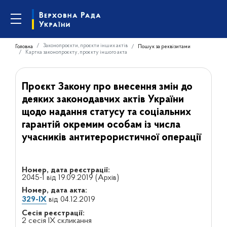
Законопроєкти, проєкти інших актів
Головна
Пошук за реквізитами
Картка законопроєкту, проєкту іншого акта
Проєкт Закону про внесення змін до
деяких законодавчих актів України
щодо надання статусу та соціальних
гарантій окремим особам із числа
учасників антитерористичної операції
Номер, дата реєстрації:
2045-1 від 19.09.2019 (Архів)
Номер, дата акта:
329-IX
від 04.12.2019
Сесія реєстрації:
2 сесія IX скликання