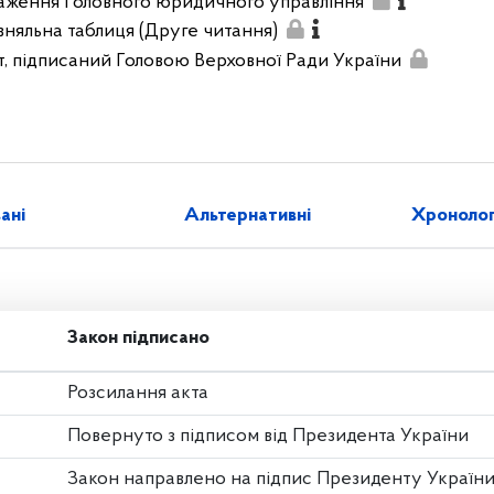
аження Головного юридичного управління
вняльна таблиця (Друге читання)
т, підписаний Головою Верховної Ради України
зані
Альтернативні
Хронолог
Закон підписано
Розсилання акта
Повернуто з підписом від Президента України
Закон направлено на підпис Президенту Україн