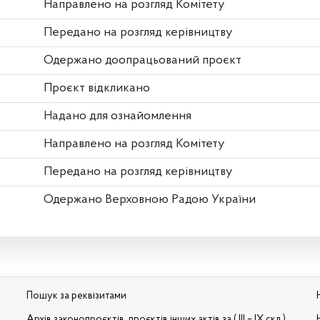
Направлено на розгляд Комітету
Передано на розгляд керівництву
Одержано доопрацьований проєкт
Проєкт відкликано
Надано для ознайомлення
Направлено на розгляд Комітету
Передано на розгляд керівництву
Одержано Верховною Радою України
Пошук за реквізитами
Архів законопроєктів, проєктів інших актів за ( III – IX скл.)