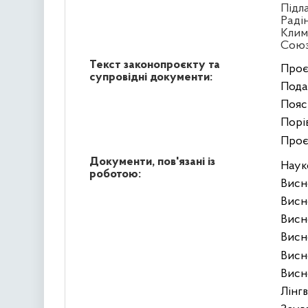
Підл
Раді
Клим
Сою
Текст законопроєкту та
Проє
супровідні документи:
Пода
Пояс
Порі
Проє
Документи, пов'язані із
Наук
роботою:
Висн
Висн
Висн
Висн
Висн
Висн
Лінг