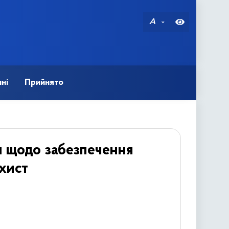
A
ні
Прийнято
ни щодо забезпечення
ахист