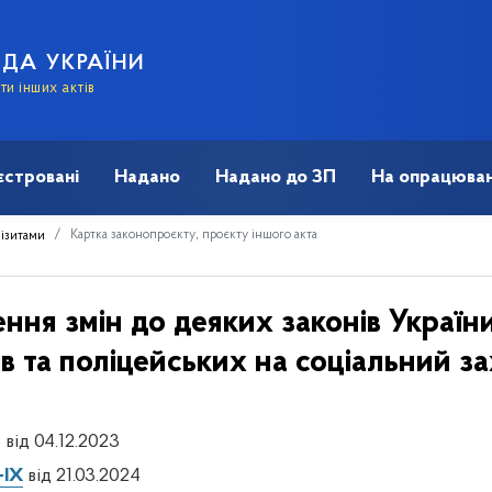
АДА УКРАЇНИ
и інших актів
єстровані
Надано
Надано до ЗП
На опрацюван
Картка законопроєкту, проєкту іншого акта
візитами
ння змін до деяких законів Украї
в та поліцейських на соціальний з
 від 04.12.2023
-IX
від 21.03.2024