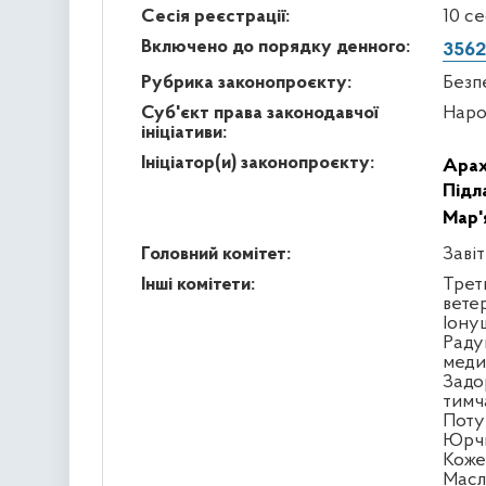
Сесія реєстрації:
10 с
Включено до порядку денного:
3562
Рубрика законопроєкту:
Безп
Суб'єкт права законодавчої
Наро
ініціативи:
Ініціатор(и) законопроєкту:
Арах
Підл
Мар'
Головний комітет:
Заві
Інші комітети:
Треть
вете
Іону
Раду
меди
Задо
тимч
Поту
Юрчи
Кожем
Масл