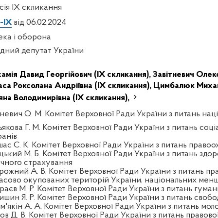
есія IX скликання
-IX
від 06.02.2024
ека і оборона
дний депутат України
амія Давид Георгійович (IX скликання),
Завітневич Олек
аса Роксолана Андріївна (IX скликання),
Цимбалюк Михай
яна Володимирівна (IX скликання),
тневич О. М. Комітет Верховної Ради України з питань нац
якова Г. М. Комітет Верховної Ради України з питань соці
ранів
шас С. К. Комітет Верховної Ради України з питань правоо
цький М. Б. Комітет Верховної Ради України з питань здор
чного страхування
рожний А. В. Комітет Верховної Ради України з питань пра
асово окупованих територій України, національних менш
раєв М. Р. Комітет Верховної Ради України з питань гуман
шин Я. Р. Комітет Верховної Ради України з питань свобо
'якін А. А. Комітет Верховної Ради України з питань моло
ов Д. В. Комітет Верховної Ради України з питань правово