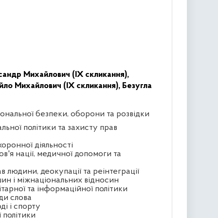
сандр Михайлович (IX скликання),
ло Михайлович (IX скликання),
Безугла
іональної безпеки, оборони та розвідки
альної політики та захисту прав
хоронної діяльності
ов'я нації, медичної допомоги та
в людини, деокупації та реінтеграції
ин і міжнаціональних відносин
ітарної та інформаційної політики
ди слова
ді і спорту
ї політики