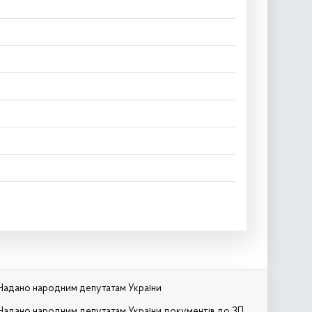
Надано народним депутатам України
Надано народним депутатам України документів до ЗП