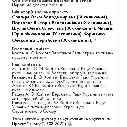
Суб'єкт права законодавчої ініціативи:
Народний депутат України
Ініціатор(и) законопроєкту:
Совгиря Ольга Володимирівна (IX скликання),
Подгорна Вікторія Валентинівна (IX скликання),
Шуляк Олена Олексіївна (IX скликання),
Мисягін
Юрій Михайлович (IX скликання),
Корнієнко
Олександр Сергійович (IX скликання),
Головний комітет:
Костін А. Є. Комітет Верховної Ради України з питань
правової політики
Інші комітети:
Завітневич О. М. Комітет Верховної Ради України з
питань національної безпеки, оборони та розвідки
Гетманцев Д. О. Комітет Верховної Ради України з
питань фінансів, податкової та митної політики
Арістов Ю. Ю. Комітет Верховної Ради України з
питань бюджету
Радіна А. О. Комітет Верховної Ради України з питань
антикорупційної політики
Климпуш-Цинцадзе І. О. Комітет Верховної Ради
України з питань інтеграції України до
Європейського Союзу
Текст законопроєкту та супровідні документи:
Проєкт Закону (28.03.2022)