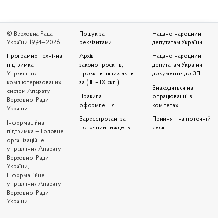
© Верховна Рада
Пошук за
Надано народним
України 1994—2026
реквізитами
депутатам України
Програмно-технічна
Архів
Надано народним
підтримка
—
законопроєктів,
депутатам України
Управління
проєктів інших актів
документів до ЗП
комп'ютеризованих
за ( III – IX скл.)
Знаходяться на
систем Апарату
Правила
опрацюванні в
Верховної Ради
оформлення
комітетах
України
Зареєстровані за
Прийняті на поточній
Iнформаційна
поточний тиждень
сесії
підтримка — Головне
організаційне
управління Апарату
Верховної Ради
України,
Інформаційне
управління Апарату
Верховної Ради
України