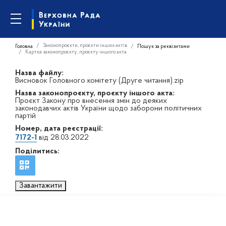
Законопроєкти, проєкти інших актів
Головна
Пошук за реквізитами
Картка законопроєкту, проєкту іншого акта
Назва файлу:
Висновок Головного комітету (Друге читання).zip
Назва законопроєкту, проєкту іншого акта:
Проєкт Закону про внесення змін до деяких
законодавчих актів України щодо заборони політичних
партій
Номер, дата реєстрації:
7172-1
від 28.03.2022
Поділитись:
Завантажити