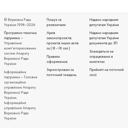
© Верховна Рада
Пошук за
Надано народним
України 1994—2026
реквізитами
депутатам України
Програмно-технічна
Архів
Надано народним
підтримка
—
законопроєктів,
депутатам України
Управління
проєктів інших актів
документів до ЗП
комп'ютеризованих
за ( III – IX скл.)
Знаходяться на
систем Апарату
Правила
опрацюванні в
Верховної Ради
оформлення
комітетах
України
Зареєстровані за
Прийняті на поточній
Iнформаційна
поточний тиждень
сесії
підтримка — Головне
організаційне
управління Апарату
Верховної Ради
України,
Інформаційне
управління Апарату
Верховної Ради
України