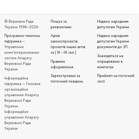
© Верховна Рада
Пошук за
Надано народним
України 1994—2026
реквізитами
депутатам України
Програмно-технічна
Архів
Надано народним
підтримка
—
законопроєктів,
депутатам України
Управління
проєктів інших актів
документів до ЗП
комп'ютеризованих
за ( III – IX скл.)
Знаходяться на
систем Апарату
Правила
опрацюванні в
Верховної Ради
оформлення
комітетах
України
Зареєстровані за
Прийняті на поточній
Iнформаційна
поточний тиждень
сесії
підтримка — Головне
організаційне
управління Апарату
Верховної Ради
України,
Інформаційне
управління Апарату
Верховної Ради
України