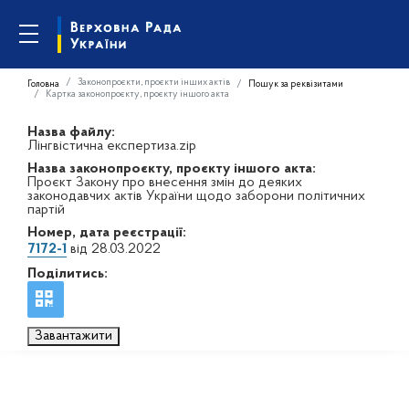
Законопроєкти, проєкти інших актів
Головна
Пошук за реквізитами
Картка законопроєкту, проєкту іншого акта
Назва файлу:
Лінгвістична експертиза.zip
Назва законопроєкту, проєкту іншого акта:
Проєкт Закону про внесення змін до деяких
законодавчих актів України щодо заборони політичних
партій
Номер, дата реєстрації:
7172-1
від 28.03.2022
Поділитись:
Завантажити