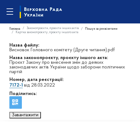
Законопроєкти, проєкти інших актів
Головна
Пошук за реквізитами
Картка законопроєкту, проєкту іншого акта
Назва файлу:
Висновок Головного комітету (Друге читання).pdf
Назва законопроєкту, проєкту іншого акта:
Проєкт Закону про внесення змін до деяких
законодавчих актів України щодо заборони політичних
партій
Номер, дата реєстрації:
7172-1
від 28.03.2022
Поділитись:
Завантажити