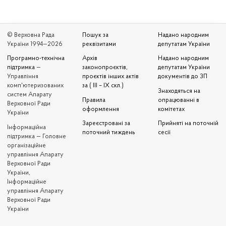
© Верховна Рада
Пошук за
Надано народним
України 1994—2026
реквізитами
депутатам України
Програмно-технічна
Архів
Надано народним
підтримка
—
законопроєктів,
депутатам України
Управління
проєктів інших актів
документів до ЗП
комп'ютеризованих
за ( III – IX скл.)
Знаходяться на
систем Апарату
Правила
опрацюванні в
Верховної Ради
оформлення
комітетах
України
Зареєстровані за
Прийняті на поточній
Iнформаційна
поточний тиждень
сесії
підтримка — Головне
організаційне
управління Апарату
Верховної Ради
України,
Інформаційне
управління Апарату
Верховної Ради
України