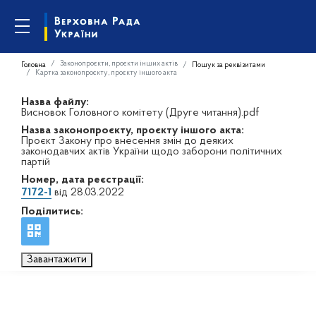
Законопроєкти, проєкти інших актів
Головна
Пошук за реквізитами
Картка законопроєкту, проєкту іншого акта
Назва файлу:
Висновок Головного комітету (Друге читання).pdf
Назва законопроєкту, проєкту іншого акта:
Проєкт Закону про внесення змін до деяких
законодавчих актів України щодо заборони політичних
партій
Номер, дата реєстрації:
7172-1
від 28.03.2022
Поділитись:
Завантажити