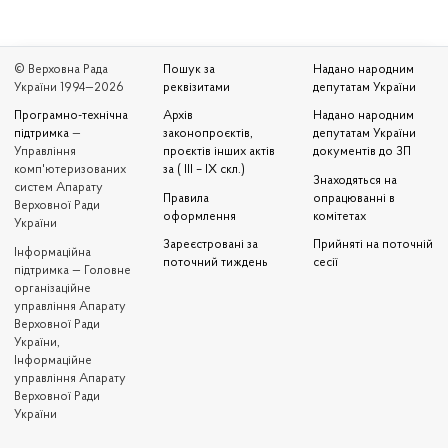
© Верховна Рада
Пошук за
Надано народним
України 1994—2026
реквізитами
депутатам України
Програмно-технічна
Архів
Надано народним
підтримка
—
законопроєктів,
депутатам України
Управління
проєктів інших актів
документів до ЗП
комп'ютеризованих
за ( III – IX скл.)
Знаходяться на
систем Апарату
Правила
опрацюванні в
Верховної Ради
оформлення
комітетах
України
Зареєстровані за
Прийняті на поточній
Iнформаційна
поточний тиждень
сесії
підтримка — Головне
організаційне
управління Апарату
Верховної Ради
України,
Інформаційне
управління Апарату
Верховної Ради
України