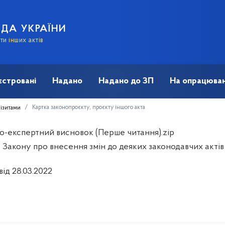
АДА УКРАЇНИ
и інших актів
єстровані
Надано
Надано до ЗП
На опрацюван
Картка законопроєкту, проєкту іншого акта
візитами
о-експертний висновок (Перше читання).zip
 Закону про внесення змін до деяких законодавчих актів
від 28.03.2022