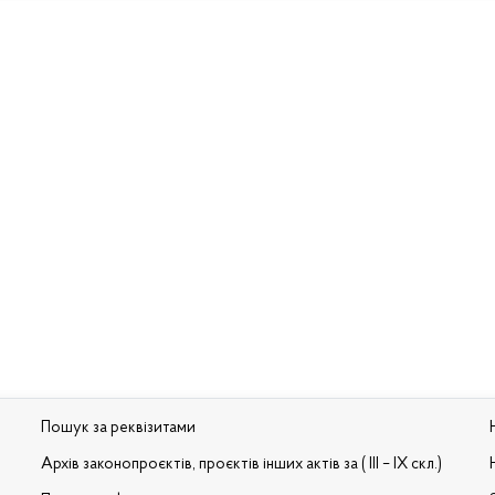
Пошук за реквізитами
Архів законопроєктів, проєктів інших актів за ( III – IX скл.)