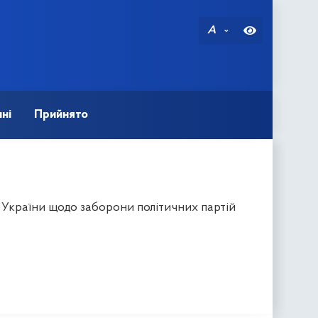
A
ні
Прийнято
 України щодо заборони політичних партій