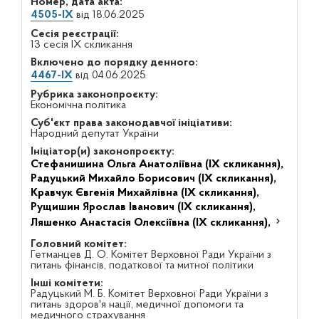
Номер, дата акта:
4505-IX
від 18.06.2025
Сесія реєстрації:
13 сесія IX скликання
Включено до порядку денного:
4467-IX
від 04.06.2025
Рубрика законопроєкту:
Економічна політика
Суб'єкт права законодавчої ініціативи:
Народний депутат України
Ініціатор(и) законопроєкту:
Стефанишина Ольга Анатоліївна (IX скликання),
Радуцький Михайло Борисович (IX скликання),
Кравчук Євгенія Михайлівна (IX скликання),
Рущишин Ярослав Іванович (IX скликання),
Ляшенко Анастасія Олексіївна (IX скликання),
Головний комітет:
Гетманцев Д. О. Комітет Верховної Ради України з
питань фінансів, податкової та митної політики
Інші комітети:
Радуцький М. Б. Комітет Верховної Ради України з
питань здоров'я нації, медичної допомоги та
медичного страхування