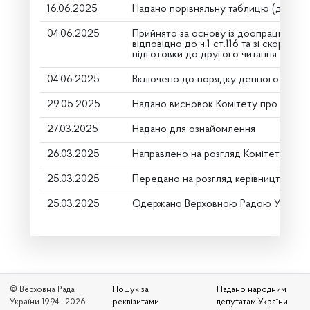
16.06.2025
Надано порівняльну таблицю (друге ч
04.06.2025
Прийнято за основу із доопрацюванн
відповідно до ч.1 ст.116 та зі скороче
підготовки до другого читання
04.06.2025
Включено до порядку денного
29.05.2025
Надано висновок Комітету про розгл
27.03.2025
Надано для ознайомлення
26.03.2025
Направлено на розгляд Комітету
25.03.2025
Передано на розгляд керівництву
25.03.2025
Одержано Верховною Радою України
© Верховна Рада
Пошук за
Надано народним
України 1994—2026
реквізитами
депутатам України