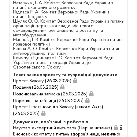
Наталуха Д. А. Комітет Верховної Ради України з
питань економічного розвитку
Підласа Р. А. Комітет Верховної Ради України з
питань бюджету
Шуляк О. О. Комітет Верховної Ради України з питань
організації державної влади, місцевого
самоврядування, регіонального розвитку та
містобудування
Маслов Д. В. Комітет Верховної Ради України з питань
правової політики
Радіна А. О. Комітет Верховної Ради України з питань
антикорупційної політики
Климпуш-Цинцадзе І. О. Комітет Верховної Ради
України з питань інтеграції України до
Європейського Союзу
Текст законопроєкту та супровідні документи:
Проєкт Закону (26.03.2025)
Подання (26.03.2025)
Пояснювальна записка (26.03.2025)
Порівняльна таблиця (26.03.2025)
Проєкт Постанови до Закону (іншого Акта)
(26.03.2025)
Документи, пов'язані із роботою:
Науково-експертний висновок (Перше читання)
Висновок комітету з питань здоров'я нації, медичної