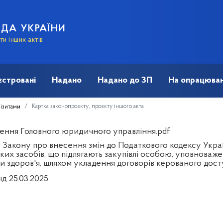
АДА УКРАЇНИ
и інших актів
єстровані
Надано
Надано до ЗП
На опрацюван
Картка законопроєкту, проєкту іншого акта
візитами
ення Головного юридичного управління.pdf
 Закону про внесення змін до Податкового кодексу Укра
ких засобів, що підлягають закупівлі особою, уповноваж
и здоров'я, шляхом укладення договорів керованого дос
ід 25.03.2025