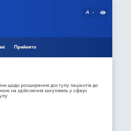
A
ні
Прийнято
їни щодо розширення доступу пацієнтів до
еною на здійснення закупівель у сфері
тупу