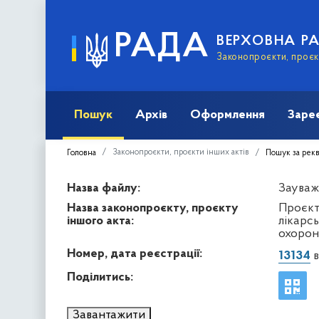
РАДА
ВЕРХОВНА Р
Законопроєкти, проєкт
Пошук
Архів
Оформлення
Заре
Законопроєкти, проєкти інших актів
Головна
Пошук за рек
Назва файлу:
Зауваж
Назва законопроєкту, проєкту
Проєкт
іншого акта:
лікарсь
охорон
Номер, дата реєстрації:
13134
в
Поділитись:
Завантажити