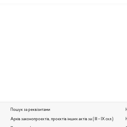
Пошук за реквізитами
Архів законопроєктів, проєктів інших актів за ( III – IX скл.)