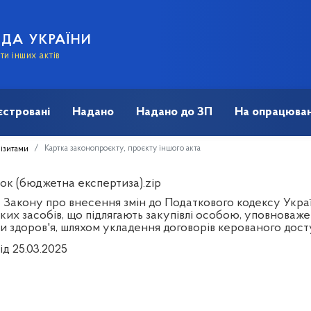
АДА УКРАЇНИ
и інших актів
єстровані
Надано
Надано до ЗП
На опрацюван
Картка законопроєкту, проєкту іншого акта
візитами
ок (бюджетна експертиза).zip
 Закону про внесення змін до Податкового кодексу Укра
ких засобів, що підлягають закупівлі особою, уповноваж
и здоров'я, шляхом укладення договорів керованого дос
ід 25.03.2025