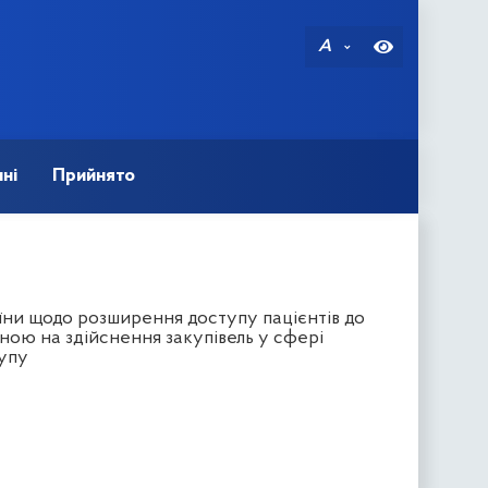
A
ні
Прийнято
їни щодо розширення доступу пацієнтів до
еною на здійснення закупівель у сфері
тупу