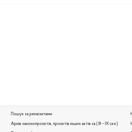
Пошук за реквізитами
Архів законопроєктів, проєктів інших актів за ( III – IX скл.)