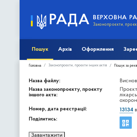
РАДА
ВЕРХОВНА Р
Законопроєкти, проєкт
Пошук
Архів
Оформлення
Заре
Законопроєкти, проєкти інших актів
Головна
Пошук за рек
Назва файлу:
Виснов
Назва законопроєкту, проєкту
Проєкт
іншого акта:
лікарсь
охорон
Номер, дата реєстрації:
13134
в
Поділитись:
Завантажити