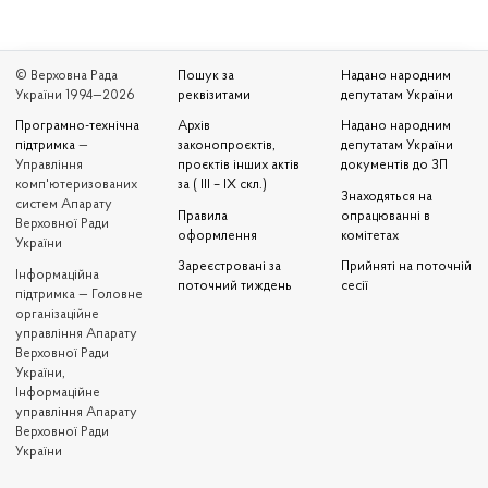
© Верховна Рада
Пошук за
Надано народним
України 1994—2026
реквізитами
депутатам України
Програмно-технічна
Архів
Надано народним
підтримка
—
законопроєктів,
депутатам України
Управління
проєктів інших актів
документів до ЗП
комп'ютеризованих
за ( III – IX скл.)
Знаходяться на
систем Апарату
Правила
опрацюванні в
Верховної Ради
оформлення
комітетах
України
Зареєстровані за
Прийняті на поточній
Iнформаційна
поточний тиждень
сесії
підтримка — Головне
організаційне
управління Апарату
Верховної Ради
України,
Інформаційне
управління Апарату
Верховної Ради
України