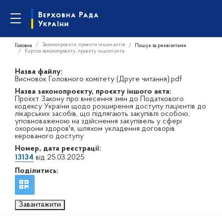
Законопроєкти, проєкти інших актів
Головна
Пошук за реквізитами
Картка законопроєкту, проєкту іншого акта
Назва файлу:
Висновок Головного комітету (Друге читання).pdf
Назва законопроєкту, проєкту іншого акта:
Проєкт Закону про внесення змін до Податкового
кодексу України щодо розширення доступу пацієнтів до
лікарських засобів, що підлягають закупівлі особою,
уповноваженою на здійснення закупівель у сфері
охорони здоров'я, шляхом укладення договорів
керованого доступу
Номер, дата реєстрації:
13134
від 25.03.2025
Поділитись:
Завантажити