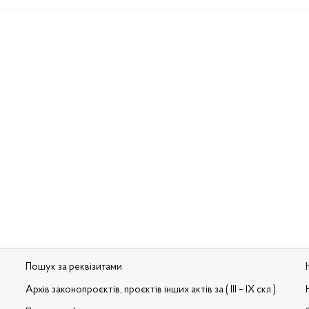
Пошук за реквізитами
Архів законопроєктів, проєктів інших актів за ( III – IX скл.)