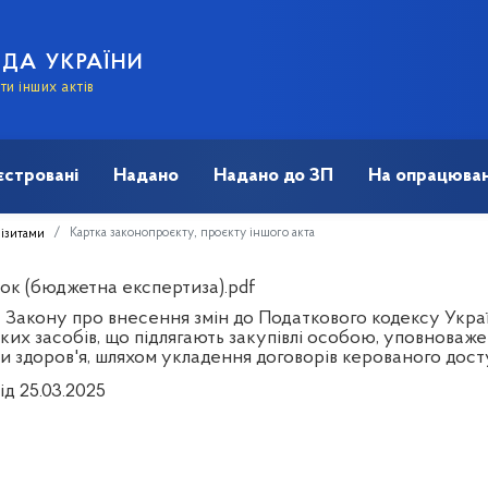
АДА УКРАЇНИ
и інших актів
єстровані
Надано
Надано до ЗП
На опрацюван
Картка законопроєкту, проєкту іншого акта
візитами
ок (бюджетна експертиза).pdf
 Закону про внесення змін до Податкового кодексу Укра
ких засобів, що підлягають закупівлі особою, уповноваж
и здоров'я, шляхом укладення договорів керованого дос
ід 25.03.2025