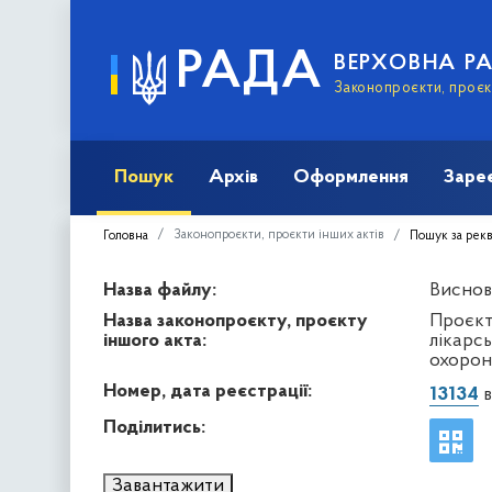
РАДА
ВЕРХОВНА Р
Законопроєкти, проєкт
Пошук
Архів
Оформлення
Заре
Законопроєкти, проєкти інших актів
Головна
Пошук за рек
Назва файлу:
Виснов
Назва законопроєкту, проєкту
Проєкт
іншого акта:
лікарсь
охорон
Номер, дата реєстрації:
13134
в
Поділитись:
Завантажити