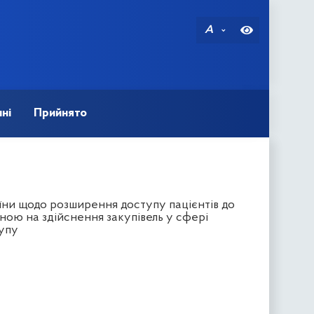
A
ні
Прийнято
їни щодо розширення доступу пацієнтів до
еною на здійснення закупівель у сфері
тупу