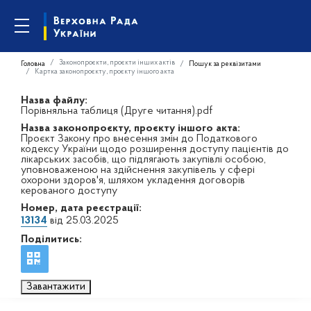
Законопроєкти, проєкти інших актів
Головна
Пошук за реквізитами
Картка законопроєкту, проєкту іншого акта
Назва файлу:
Порівняльна таблиця (Друге читання).pdf
Назва законопроєкту, проєкту іншого акта:
Проєкт Закону про внесення змін до Податкового
кодексу України щодо розширення доступу пацієнтів до
лікарських засобів, що підлягають закупівлі особою,
уповноваженою на здійснення закупівель у сфері
охорони здоров'я, шляхом укладення договорів
керованого доступу
Номер, дата реєстрації:
13134
від 25.03.2025
Поділитись:
Завантажити