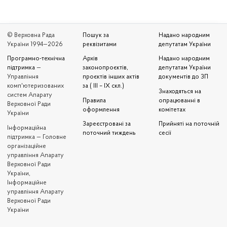
© Верховна Рада
Пошук за
Надано народним
України 1994—2026
реквізитами
депутатам України
Програмно-технічна
Архів
Надано народним
підтримка
—
законопроєктів,
депутатам України
Управління
проєктів інших актів
документів до ЗП
комп'ютеризованих
за ( III – IX скл.)
Знаходяться на
систем Апарату
Правила
опрацюванні в
Верховної Ради
оформлення
комітетах
України
Зареєстровані за
Прийняті на поточній
Iнформаційна
поточний тиждень
сесії
підтримка — Головне
організаційне
управління Апарату
Верховної Ради
України,
Інформаційне
управління Апарату
Верховної Ради
України